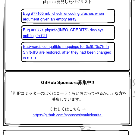
php-src 発見したバグリスト
Bug #77165 mb_check_encoding crashes when
argument given an empty array
Bug #80771 phpinfo(INFO_CREDITS) displays
nothing in CLI
Backwards-compatible mappings for 0x5C/0x7E in
Shift-JIS are restored, after they had been changed
in 8.1.0.
GitHub Sponsors募集中!!
「PHPコミッターのぼくにコーラくらいおごってやるか…」な方を
募集しています。
くわしくはこちら →
https://github.com/sponsors/youkidearitai