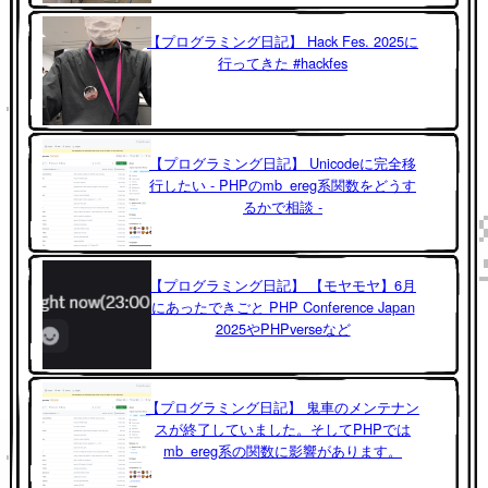
【プログラミング日記】 Hack Fes. 2025に
行ってきた #hackfes
【プログラミング日記】 Unicodeに完全移
行したい - PHPのmb_ereg系関数をどうす
るかで相談 -
【プログラミング日記】 【モヤモヤ】6月
にあったできごと PHP Conference Japan
2025やPHPverseなど
【プログラミング日記】 鬼車のメンテナン
スが終了していました。そしてPHPでは
mb_ereg系の関数に影響があります。