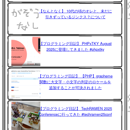
【なんとなく】 10代の頃のオレと、未だに
引きずっているジンクス？について
【プログラミング日記】 PHPxTKY August
2025に登壇してきました #phpxtky
【プログラミング日記】 【PHP】grapheme
関数に大文字・小文字の判定のロケールを
追加することが可決されました
【プログラミング日記】 TechRAMEN 2025
Conferenceに行ってきた #techramen25conf