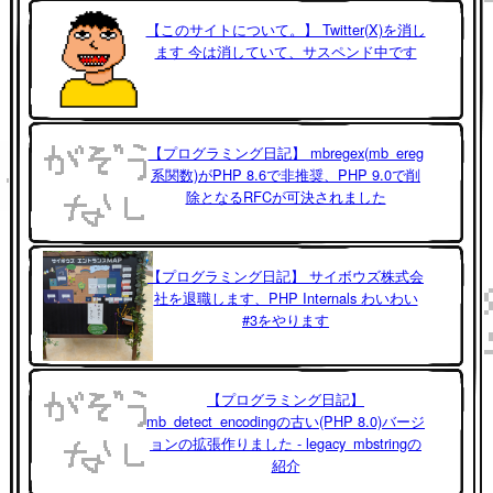
【このサイトについて。】 Twitter(X)を消し
ます 今は消していて、サスペンド中です
【プログラミング日記】 mbregex(mb_ereg
系関数)がPHP 8.6で非推奨、PHP 9.0で削
除となるRFCが可決されました
【プログラミング日記】 サイボウズ株式会
社を退職します、PHP Internals わいわい
#3をやります
【プログラミング日記】
mb_detect_encodingの古い(PHP 8.0)バージ
ョンの拡張作りました - legacy_mbstringの
紹介