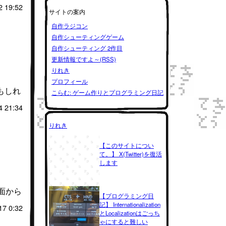
2 19:52
サイトの案内
自作ラジコン
自作シューティングゲーム
自作シューティング 2作目
更新情報ですよ～(RSS)
りれき
プロフィール
もしれ
こらむ: ゲーム作りとプログラミング日記
4 21:34
りれき
【このサイトについ
て。】 X(Twitter)を復活
します
面から
【プログラミング日
記】 Internationalization
17 0:32
とLocalizationはごっち
ゃにすると難しい