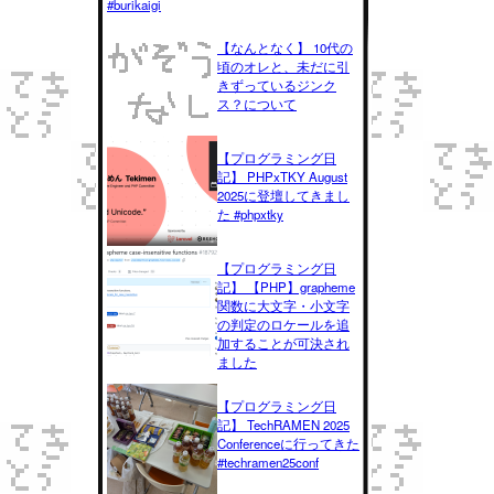
#burikaigi
【なんとなく】 10代の
頃のオレと、未だに引
きずっているジンク
ス？について
【プログラミング日
記】 PHPxTKY August
2025に登壇してきまし
た #phpxtky
【プログラミング日
記】 【PHP】grapheme
関数に大文字・小文字
の判定のロケールを追
加することが可決され
ました
【プログラミング日
記】 TechRAMEN 2025
Conferenceに行ってきた
#techramen25conf