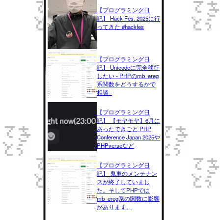
【プログラミング日
記】 Hack Fes. 2025に行
ってきた #hackfes
【プログラミング日
記】 Unicodeに完全移行
したい - PHPのmb_ereg
系関数をどうするかで
相談 -
【プログラミング日
記】 【モヤモヤ】6月に
あったできごと PHP
Conference Japan 2025や
PHPverseなど
【プログラミング日
記】 鬼車のメンテナン
スが終了していまし
た。そしてPHPでは
mb_ereg系の関数に影響
があります。