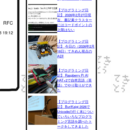
【プログラミング日
記】 2026年2月27日現
在、書記素クラスター
た。RFC
にはコードポイントの
上限はない
3 19:12
【プログラミング日
記】 今日の（2026年2月
18日）てきめん視点の
AI評
【プログラミング日
記】 Raspberry Pi AI
HAT+2で自然言語（英
語）でやり取りができ
た
【プログラミング日
記】 BuriKaigi 2026で
Unicodeの行く末につい
ていろいろなプログラ
ミング言語を調べたト
ークをしてきました