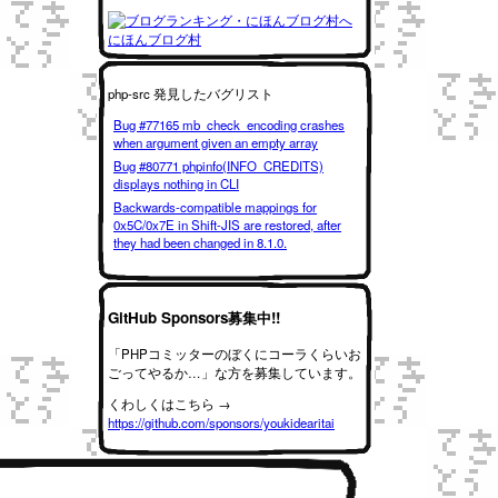
にほんブログ村
php-src 発見したバグリスト
Bug #77165 mb_check_encoding crashes
when argument given an empty array
Bug #80771 phpinfo(INFO_CREDITS)
displays nothing in CLI
Backwards-compatible mappings for
0x5C/0x7E in Shift-JIS are restored, after
they had been changed in 8.1.0.
GitHub Sponsors募集中!!
「PHPコミッターのぼくにコーラくらいお
ごってやるか…」な方を募集しています。
くわしくはこちら →
https://github.com/sponsors/youkidearitai