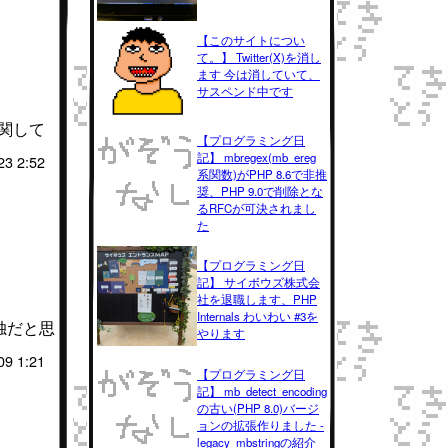
【このサイトについ
て。】 Twitter(X)を消し
ます 今は消していて、
サスペンド中です
に関して
【プログラミング日
記】 mbregex(mb_ereg
23 2:52
系関数)がPHP 8.6で非推
奨、PHP 9.0で削除とな
るRFCが可決されまし
た
【プログラミング日
記】 サイボウズ株式会
社を退職します、PHP
Internals わいわい #3を
孤独だと思
やります
09 1:21
【プログラミング日
記】 mb_detect_encoding
の古い(PHP 8.0)バージ
ョンの拡張作りました -
legacy_mbstringの紹介