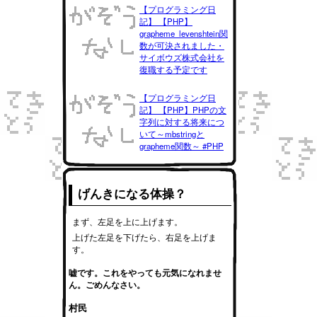
【プログラミング日
記】 【PHP】
grapheme_levenshtein関
数が可決されました・
サイボウズ株式会社を
復職する予定です
【プログラミング日
記】 【PHP】PHPの文
字列に対する将来につ
いて～mbstringと
grapheme関数～ #PHP
げんきになる体操？
まず、左足を上に上げます。
上げた左足を下げたら、右足を上げま
す。
嘘です。これをやっても元気になれませ
ん。ごめんなさい。
村民