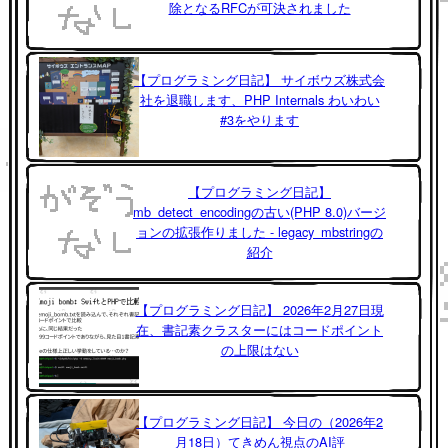
除となるRFCが可決されました
【プログラミング日記】 サイボウズ株式会
社を退職します、PHP Internals わいわい
#3をやります
【プログラミング日記】
mb_detect_encodingの古い(PHP 8.0)バージ
ョンの拡張作りました - legacy_mbstringの
紹介
【プログラミング日記】 2026年2月27日現
在、書記素クラスターにはコードポイント
の上限はない
【プログラミング日記】 今日の（2026年2
月18日）てきめん視点のAI評