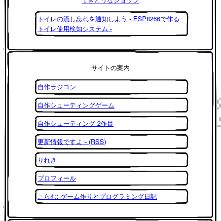
トイレの流し忘れを通知しよう - ESP8266で作る
トイレ使用検知システム -
サイトの案内
自作ラジコン
自作シューティングゲーム
自作シューティング 2作目
更新情報ですよ～(RSS)
りれき
プロフィール
こらむ: ゲーム作りとプログラミング日記