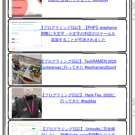
【プログラミング日記】 【PHP】grapheme
関数に大文字・小文字の判定のロケールを
追加することが可決されました
【プログラミング日記】 TechRAMEN 2025
Conferenceに行ってきた #techramen25conf
【プログラミング日記】 Hack Fes. 2025に
行ってきた #hackfes
【プログラミング日記】 Unicodeに完全移
行したい - PHPのmb_ereg系関数をどうす