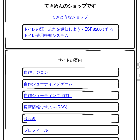
てきめんのショップです
てきとうなショップ
トイレの流し忘れを通知しよう - ESP8266で作る
トイレ使用検知システム -
サイトの案内
自作ラジコン
自作シューティングゲーム
自作シューティング 2作目
更新情報ですよ～(RSS)
りれき
プロフィール