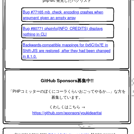
php-src 発見したバグリスト
Bug #77165 mb_check_encoding crashes when
argument given an empty array
Bug #80771 phpinfo(INFO_CREDITS) displays
nothing in CLI
Backwards-compatible mappings for 0x5C/0x7E in
Shift-JIS are restored, after they had been changed
in 8.1.0.
GitHub Sponsors募集中!!
「PHPコミッターのぼくにコーラくらいおごってやるか…」な方を
募集しています。
くわしくはこちら →
https://github.com/sponsors/youkidearitai