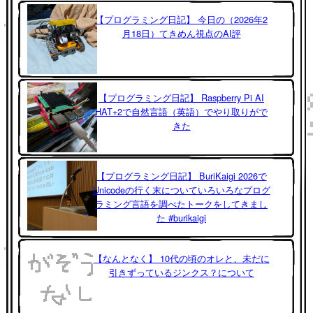
【プログラミング日記】 今日の（2026年2
月18日）てきめん視点のAI評
【プログラミング日記】 Raspberry Pi AI
HAT+2で自然言語（英語）でやり取りがで
きた
【プログラミング日記】 BuriKaigi 2026で
Unicodeの行く末についていろいろなプログ
ラミング言語を調べたトークをしてきまし
た #burikaigi
【なんとなく】 10代の頃のオレと、未だに
引きずっているジンクス？について