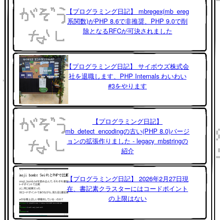
【プログラミング日記】 mbregex(mb_ereg
系関数)がPHP 8.6で非推奨、PHP 9.0で削
除となるRFCが可決されました
【プログラミング日記】 サイボウズ株式会
社を退職します、PHP Internals わいわい
#3をやります
【プログラミング日記】
mb_detect_encodingの古い(PHP 8.0)バージ
ョンの拡張作りました - legacy_mbstringの
紹介
【プログラミング日記】 2026年2月27日現
在、書記素クラスターにはコードポイント
の上限はない