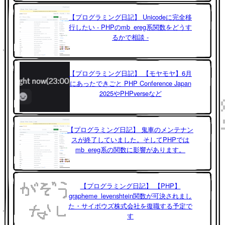
【プログラミング日記】 Unicodeに完全移
行したい - PHPのmb_ereg系関数をどうす
るかで相談 -
【プログラミング日記】 【モヤモヤ】6月
にあったできごと PHP Conference Japan
2025やPHPverseなど
【プログラミング日記】 鬼車のメンテナン
スが終了していました。そしてPHPでは
mb_ereg系の関数に影響があります。
【プログラミング日記】 【PHP】
grapheme_levenshtein関数が可決されまし
た・サイボウズ株式会社を復職する予定で
す