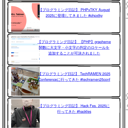
【プログラミング日記】 PHPxTKY August
2025に登壇してきました #phpxtky
【プログラミング日記】 【PHP】grapheme
関数に大文字・小文字の判定のロケールを
追加することが可決されました
【プログラミング日記】 TechRAMEN 2025
Conferenceに行ってきた #techramen25conf
【プログラミング日記】 Hack Fes. 2025に
行ってきた #hackfes