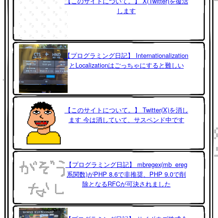
【このサイトについて。】 X(Twitter)を復活
します
【プログラミング日記】 Internationalization
とLocalizationはごっちゃにすると難しい
【このサイトについて。】 Twitter(X)を消し
ます 今は消していて、サスペンド中です
【プログラミング日記】 mbregex(mb_ereg
系関数)がPHP 8.6で非推奨、PHP 9.0で削
除となるRFCが可決されました