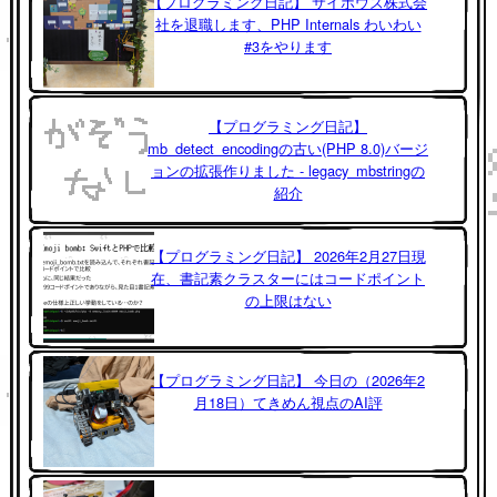
【プログラミング日記】 サイボウズ株式会
社を退職します、PHP Internals わいわい
#3をやります
【プログラミング日記】
mb_detect_encodingの古い(PHP 8.0)バージ
ョンの拡張作りました - legacy_mbstringの
紹介
【プログラミング日記】 2026年2月27日現
在、書記素クラスターにはコードポイント
の上限はない
【プログラミング日記】 今日の（2026年2
月18日）てきめん視点のAI評