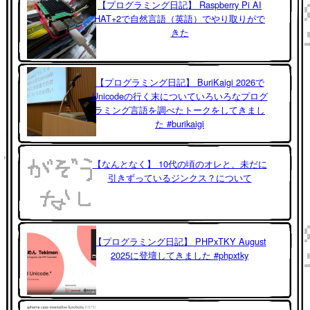
【プログラミング日記】 Raspberry Pi AI
HAT+2で自然言語（英語）でやり取りがで
きた
【プログラミング日記】 BuriKaigi 2026で
Unicodeの行く末についていろいろなプログ
ラミング言語を調べたトークをしてきまし
た #burikaigi
【なんとなく】 10代の頃のオレと、未だに
引きずっているジンクス？について
【プログラミング日記】 PHPxTKY August
2025に登壇してきました #phpxtky