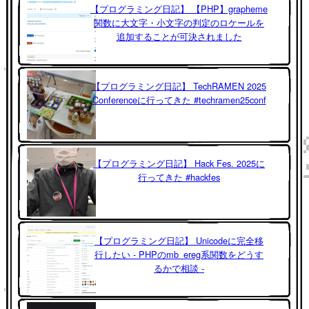
【プログラミング日記】 【PHP】grapheme
関数に大文字・小文字の判定のロケールを
追加することが可決されました
【プログラミング日記】 TechRAMEN 2025
Conferenceに行ってきた #techramen25conf
【プログラミング日記】 Hack Fes. 2025に
行ってきた #hackfes
【プログラミング日記】 Unicodeに完全移
行したい - PHPのmb_ereg系関数をどうす
るかで相談 -