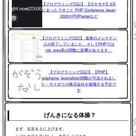
【プログラミング日記】 【モヤモヤ】6月
にあったできごと PHP Conference Japan
2025やPHPverseなど
【プログラミング日記】 鬼車のメンテナン
スが終了していました。そしてPHPでは
mb_ereg系の関数に影響があります。
【プログラミング日記】 【PHP】
grapheme_levenshtein関数が可決されまし
た・サイボウズ株式会社を復職する予定で
す
げんきになる体操？
まず、左足を上に上げます。