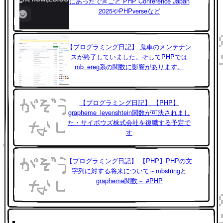
にあったできごと PHP Conference Japan
2025やPHPverseなど
【プログラミング日記】 鬼車のメンテナン
スが終了していました。そしてPHPでは
mb_ereg系の関数に影響があります。
【プログラミング日記】 【PHP】
grapheme_levenshtein関数が可決されまし
た・サイボウズ株式会社を復職する予定で
す
【プログラミング日記】 【PHP】PHPの文
字列に対する将来について～mbstringと
grapheme関数～ #PHP