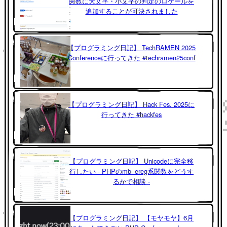
関数に大文字・小文字の判定のロケールを
追加することが可決されました
【プログラミング日記】 TechRAMEN 2025
Conferenceに行ってきた #techramen25conf
【プログラミング日記】 Hack Fes. 2025に
行ってきた #hackfes
【プログラミング日記】 Unicodeに完全移
行したい - PHPのmb_ereg系関数をどうす
るかで相談 -
【プログラミング日記】 【モヤモヤ】6月