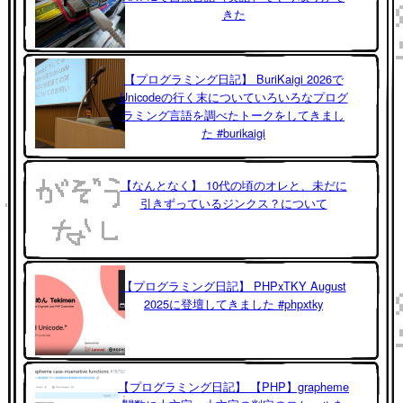
きた
【プログラミング日記】 BuriKaigi 2026で
Unicodeの行く末についていろいろなプログ
ラミング言語を調べたトークをしてきまし
た #burikaigi
【なんとなく】 10代の頃のオレと、未だに
引きずっているジンクス？について
【プログラミング日記】 PHPxTKY August
2025に登壇してきました #phpxtky
【プログラミング日記】 【PHP】grapheme