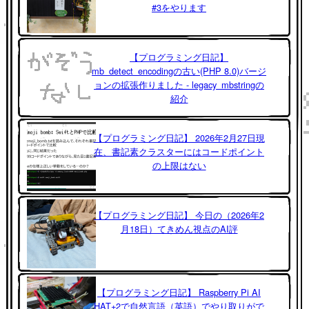
#3をやります
【プログラミング日記】
mb_detect_encodingの古い(PHP 8.0)バージ
ョンの拡張作りました - legacy_mbstringの
紹介
【プログラミング日記】 2026年2月27日現
在、書記素クラスターにはコードポイント
の上限はない
【プログラミング日記】 今日の（2026年2
月18日）てきめん視点のAI評
【プログラミング日記】 Raspberry Pi AI
HAT+2で自然言語（英語）でやり取りがで