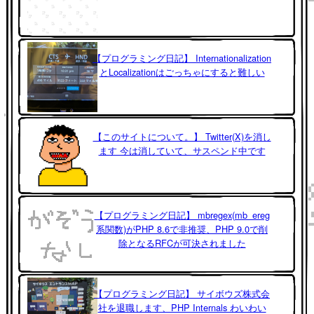
【プログラミング日記】 Internationalization
とLocalizationはごっちゃにすると難しい
【このサイトについて。】 Twitter(X)を消し
ます 今は消していて、サスペンド中です
【プログラミング日記】 mbregex(mb_ereg
系関数)がPHP 8.6で非推奨、PHP 9.0で削
除となるRFCが可決されました
【プログラミング日記】 サイボウズ株式会
社を退職します、PHP Internals わいわい