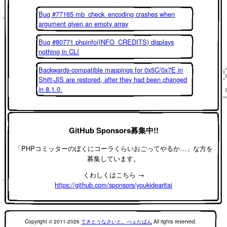
Bug #77165 mb_check_encoding crashes when
argument given an empty array
Bug #80771 phpinfo(INFO_CREDITS) displays
nothing in CLI
Backwards-compatible mappings for 0x5C/0x7E in
Shift-JIS are restored, after they had been changed
in 8.1.0.
GitHub Sponsors募集中!!
「PHPコミッターのぼくにコーラくらいおごってやるか…」な方を
募集しています。
くわしくはこちら →
https://github.com/sponsors/youkidearitai
Copyright © 2011-2026
てきとうなさいと。べぇたばん
All rights reserved.