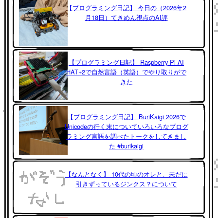
【プログラミング日記】 今日の（2026年2
月18日）てきめん視点のAI評
【プログラミング日記】 Raspberry Pi AI
HAT+2で自然言語（英語）でやり取りがで
きた
【プログラミング日記】 BuriKaigi 2026で
Unicodeの行く末についていろいろなプログ
ラミング言語を調べたトークをしてきまし
た #burikaigi
【なんとなく】 10代の頃のオレと、未だに
引きずっているジンクス？について