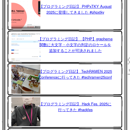
【プログラミング日記】 PHPxTKY August
2025に登壇してきました #phpxtky
【プログラミング日記】 【PHP】grapheme
関数に大文字・小文字の判定のロケールを
追加することが可決されました
【プログラミング日記】 TechRAMEN 2025
Conferenceに行ってきた #techramen25conf
【プログラミング日記】 Hack Fes. 2025に
行ってきた #hackfes