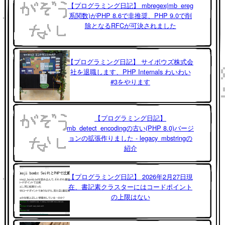
【プログラミング日記】 mbregex(mb_ereg
系関数)がPHP 8.6で非推奨、PHP 9.0で削
除となるRFCが可決されました
【プログラミング日記】 サイボウズ株式会
社を退職します、PHP Internals わいわい
#3をやります
【プログラミング日記】
mb_detect_encodingの古い(PHP 8.0)バージ
ョンの拡張作りました - legacy_mbstringの
紹介
【プログラミング日記】 2026年2月27日現
在、書記素クラスターにはコードポイント
の上限はない