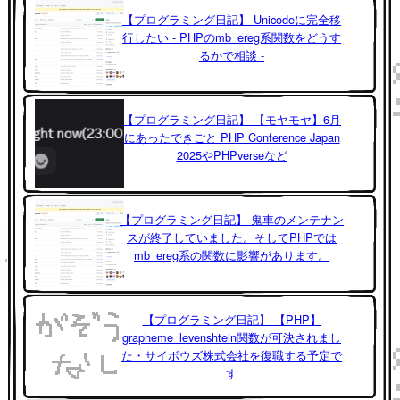
【プログラミング日記】 Unicodeに完全移
行したい - PHPのmb_ereg系関数をどうす
るかで相談 -
【プログラミング日記】 【モヤモヤ】6月
にあったできごと PHP Conference Japan
2025やPHPverseなど
【プログラミング日記】 鬼車のメンテナン
スが終了していました。そしてPHPでは
mb_ereg系の関数に影響があります。
【プログラミング日記】 【PHP】
grapheme_levenshtein関数が可決されまし
た・サイボウズ株式会社を復職する予定で
す