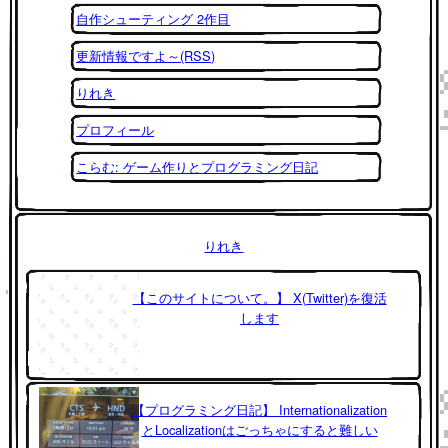
自作シューティング 2作目
更新情報ですよ～(RSS)
りれき
プロフィール
こらむ: ゲーム作りとプログラミング日記
りれき
【このサイトについて。】 X(Twitter)を復活
します
【プログラミング日記】 Internationalization
とLocalizationはごっちゃにすると難しい