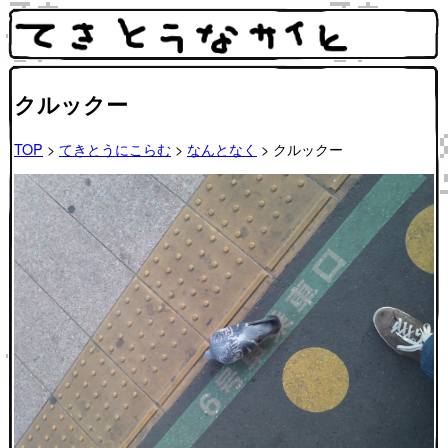
クルックー
TOP
>
てきとうにこらむ
>
なんとなく
> クルックー