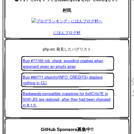
村民
にほんブログ村
php-src 発見したバグリスト
Bug #77165 mb_check_encoding crashes when
argument given an empty array
Bug #80771 phpinfo(INFO_CREDITS) displays
nothing in CLI
Backwards-compatible mappings for 0x5C/0x7E in
Shift-JIS are restored, after they had been changed
in 8.1.0.
GitHub Sponsors募集中!!