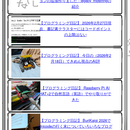
ョンの拡張作りました - legacy_mbstringの
紹介
【プログラミング日記】 2026年2月27日現
在、書記素クラスターにはコードポイント
の上限はない
【プログラミング日記】 今日の（2026年2
月18日）てきめん視点のAI評
【プログラミング日記】 Raspberry Pi AI
HAT+2で自然言語（英語）でやり取りがで
きた
【プログラミング日記】 BuriKaigi 2026で
Unicodeの行く末についていろいろなプログ