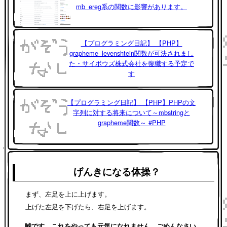
mb_ereg系の関数に影響があります。
【プログラミング日記】 【PHP】
grapheme_levenshtein関数が可決されまし
た・サイボウズ株式会社を復職する予定で
す
【プログラミング日記】 【PHP】PHPの文
字列に対する将来について～mbstringと
grapheme関数～ #PHP
げんきになる体操？
まず、左足を上に上げます。
上げた左足を下げたら、右足を上げます。
嘘です。これをやっても元気になれません。ごめんなさい。