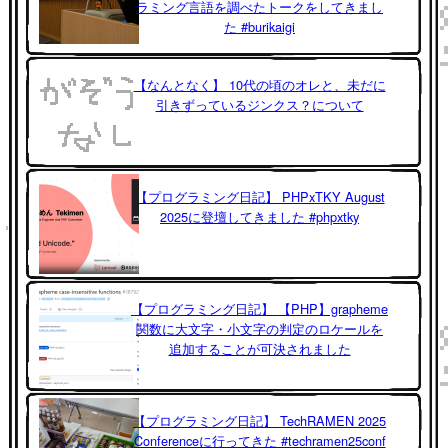
ラミング言語を調べたトークをしてきまし
た #burikaigi
【なんとなく】 10代の頃のオレと、未だに
引きずっているジンクス？について
【プログラミング日記】 PHPxTKY August
2025に登壇してきました #phpxtky
【プログラミング日記】 【PHP】grapheme
関数に大文字・小文字の判定のロケールを
追加することが可決されました
【プログラミング日記】 TechRAMEN 2025
Conferenceに行ってきた #techramen25conf