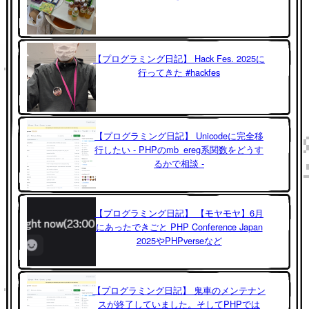
【プログラミング日記】 Hack Fes. 2025に
行ってきた #hackfes
【プログラミング日記】 Unicodeに完全移
行したい - PHPのmb_ereg系関数をどうす
るかで相談 -
【プログラミング日記】 【モヤモヤ】6月
にあったできごと PHP Conference Japan
2025やPHPverseなど
【プログラミング日記】 鬼車のメンテナン
スが終了していました。そしてPHPでは