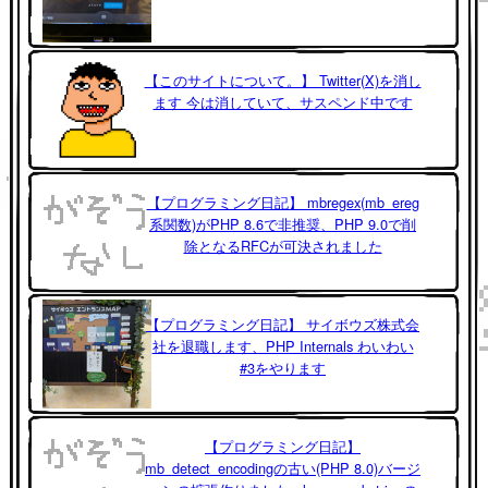
【このサイトについて。】 Twitter(X)を消し
ます 今は消していて、サスペンド中です
【プログラミング日記】 mbregex(mb_ereg
系関数)がPHP 8.6で非推奨、PHP 9.0で削
除となるRFCが可決されました
【プログラミング日記】 サイボウズ株式会
社を退職します、PHP Internals わいわい
#3をやります
【プログラミング日記】
mb_detect_encodingの古い(PHP 8.0)バージ