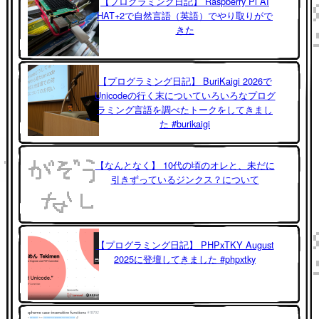
【プログラミング日記】 Raspberry Pi AI
HAT+2で自然言語（英語）でやり取りがで
きた
【プログラミング日記】 BuriKaigi 2026で
Unicodeの行く末についていろいろなプログ
ラミング言語を調べたトークをしてきまし
た #burikaigi
【なんとなく】 10代の頃のオレと、未だに
引きずっているジンクス？について
【プログラミング日記】 PHPxTKY August
2025に登壇してきました #phpxtky