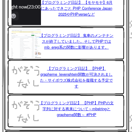
【プログラミング日記】 【モヤモヤ】6月
にあったできごと PHP Conference Japan
2025やPHPverseなど
【プログラミング日記】 鬼車のメンテナン
スが終了していました。そしてPHPでは
mb_ereg系の関数に影響があります。
【プログラミング日記】 【PHP】
grapheme_levenshtein関数が可決されまし
た・サイボウズ株式会社を復職する予定で
す
【プログラミング日記】 【PHP】PHPの文
字列に対する将来について～mbstringと
grapheme関数～ #PHP