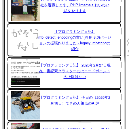
社を退職します、PHP Internals わいわい
#3をやります
【プログラミング日記】
mb_detect_encodingの古い(PHP 8.0)バージ
ョンの拡張作りました - legacy_mbstringの
紹介
【プログラミング日記】 2026年2月27日現
在、書記素クラスターにはコードポイント
の上限はない
【プログラミング日記】 今日の（2026年2
月18日）てきめん視点のAI評