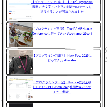
【プログラミング日記】 【PHP】grapheme
関数に大文字・小文字の判定のロケールを
追加することが可決されました
【プログラミング日記】 TechRAMEN 2025
Conferenceに行ってきた #techramen25conf
【プログラミング日記】 Hack Fes. 2025に
行ってきた #hackfes
【プログラミング日記】 Unicodeに完全移
行したい - PHPのmb_ereg系関数をどうす
るかで相談 -