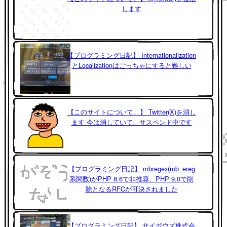
します
【プログラミング日記】 Internationalization
とLocalizationはごっちゃにすると難しい
【このサイトについて。】 Twitter(X)を消し
ます 今は消していて、サスペンド中です
【プログラミング日記】 mbregex(mb_ereg
系関数)がPHP 8.6で非推奨、PHP 9.0で削
除となるRFCが可決されました
【プログラミング日記】 サイボウズ株式会