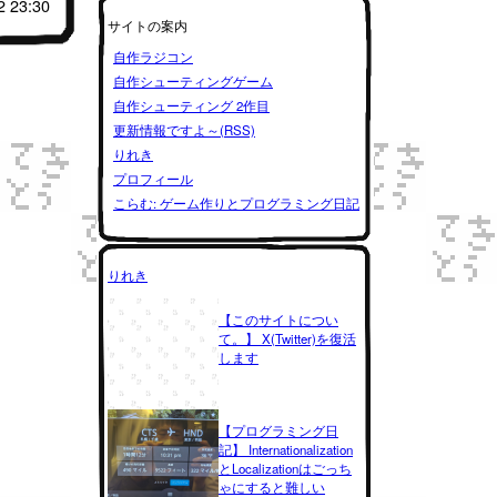
2 23:30
サイトの案内
自作ラジコン
自作シューティングゲーム
自作シューティング 2作目
更新情報ですよ～(RSS)
りれき
プロフィール
こらむ: ゲーム作りとプログラミング日記
りれき
【このサイトについ
て。】 X(Twitter)を復活
します
【プログラミング日
記】 Internationalization
とLocalizationはごっち
ゃにすると難しい