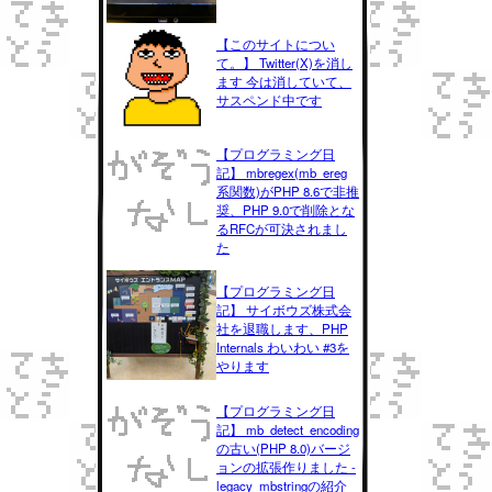
【このサイトについ
て。】 Twitter(X)を消し
ます 今は消していて、
サスペンド中です
【プログラミング日
記】 mbregex(mb_ereg
系関数)がPHP 8.6で非推
奨、PHP 9.0で削除とな
るRFCが可決されまし
た
【プログラミング日
記】 サイボウズ株式会
社を退職します、PHP
Internals わいわい #3を
やります
【プログラミング日
記】 mb_detect_encoding
の古い(PHP 8.0)バージ
ョンの拡張作りました -
legacy_mbstringの紹介