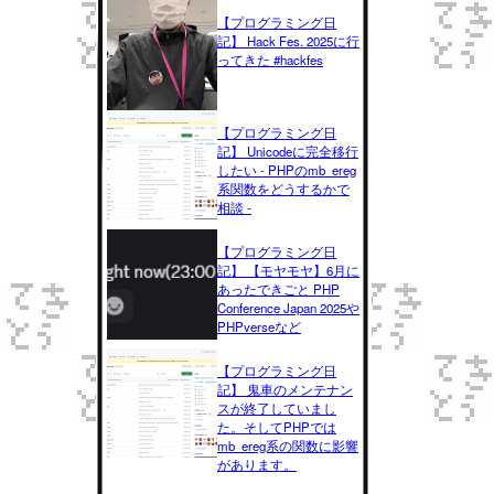
【プログラミング日
記】 Hack Fes. 2025に行
ってきた #hackfes
【プログラミング日
記】 Unicodeに完全移行
したい - PHPのmb_ereg
系関数をどうするかで
相談 -
【プログラミング日
記】 【モヤモヤ】6月に
あったできごと PHP
Conference Japan 2025や
PHPverseなど
【プログラミング日
記】 鬼車のメンテナン
スが終了していまし
た。そしてPHPでは
mb_ereg系の関数に影響
があります。