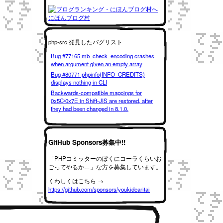
にほんブログ村
php-src 発見したバグリスト
Bug #77165 mb_check_encoding crashes
when argument given an empty array
Bug #80771 phpinfo(INFO_CREDITS)
displays nothing in CLI
Backwards-compatible mappings for
0x5C/0x7E in Shift-JIS are restored, after
they had been changed in 8.1.0.
GitHub Sponsors募集中!!
「PHPコミッターのぼくにコーラくらいお
ごってやるか…」な方を募集しています。
くわしくはこちら →
https://github.com/sponsors/youkidearitai