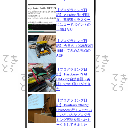
【プログラミング日
記】 2026年2月27日現
在、書記素クラスター
にはコードポイントの
上限はない
【プログラミング日
記】 今日の（2026年2月
18日）てきめん視点の
AI評
【プログラミング日
記】 Raspberry Pi AI
HAT+2で自然言語（英
語）でやり取りができ
た
【プログラミング日
記】 BuriKaigi 2026で
Unicodeの行く末につい
ていろいろなプログラ
ミング言語を調べたト
ークをしてきました