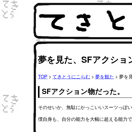
夢を見た、SFアクショ
TOP
>
てきとうにこらむ
>
夢を観た
> 夢を
SFアクション物だった。
そのせいか、無駄にかっこいいスーツっぽ
僕自身も、自分の能力を大幅に超える能力