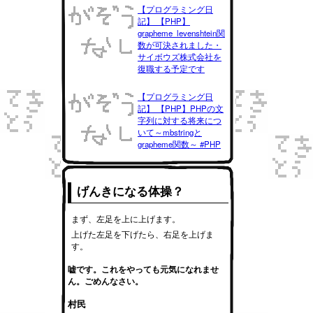
【プログラミング日
記】 【PHP】
grapheme_levenshtein関
数が可決されました・
サイボウズ株式会社を
復職する予定です
【プログラミング日
記】 【PHP】PHPの文
字列に対する将来につ
いて～mbstringと
grapheme関数～ #PHP
げんきになる体操？
まず、左足を上に上げます。
上げた左足を下げたら、右足を上げま
す。
嘘です。これをやっても元気になれませ
ん。ごめんなさい。
村民