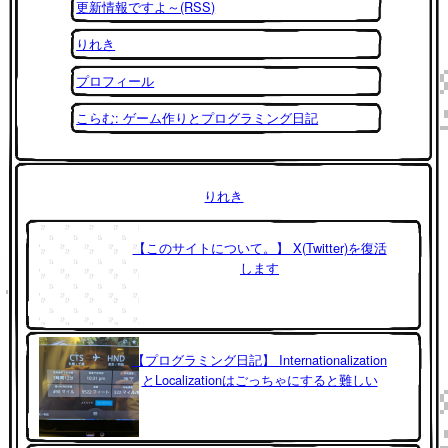
更新情報ですよ～(RSS)
りれき
プロフィール
こらむ: ゲーム作りとプログラミング日記
りれき
【このサイトについて。】 X(Twitter)を復活
します
【プログラミング日記】 Internationalization
とLocalizationはごっちゃにすると難しい