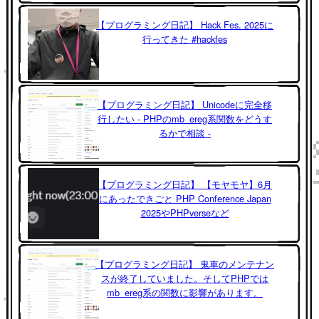
【プログラミング日記】 Hack Fes. 2025に
行ってきた #hackfes
【プログラミング日記】 Unicodeに完全移
行したい - PHPのmb_ereg系関数をどうす
るかで相談 -
【プログラミング日記】 【モヤモヤ】6月
にあったできごと PHP Conference Japan
2025やPHPverseなど
【プログラミング日記】 鬼車のメンテナン
スが終了していました。そしてPHPでは
mb_ereg系の関数に影響があります。