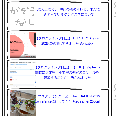
【なんとなく】 10代の頃のオレと、未だに
引きずっているジンクス？について
【プログラミング日記】 PHPxTKY August
2025に登壇してきました #phpxtky
【プログラミング日記】 【PHP】grapheme
関数に大文字・小文字の判定のロケールを
追加することが可決されました
【プログラミング日記】 TechRAMEN 2025
Conferenceに行ってきた #techramen25conf