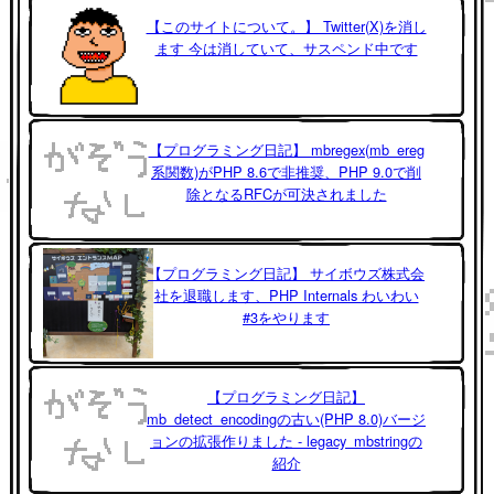
【このサイトについて。】 Twitter(X)を消し
ます 今は消していて、サスペンド中です
【プログラミング日記】 mbregex(mb_ereg
系関数)がPHP 8.6で非推奨、PHP 9.0で削
除となるRFCが可決されました
【プログラミング日記】 サイボウズ株式会
社を退職します、PHP Internals わいわい
#3をやります
【プログラミング日記】
mb_detect_encodingの古い(PHP 8.0)バージ
ョンの拡張作りました - legacy_mbstringの
紹介