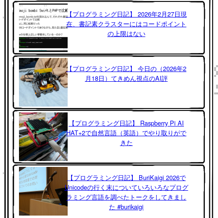
【プログラミング日記】 2026年2月27日現
在、書記素クラスターにはコードポイント
の上限はない
【プログラミング日記】 今日の（2026年2
月18日）てきめん視点のAI評
【プログラミング日記】 Raspberry Pi AI
HAT+2で自然言語（英語）でやり取りがで
きた
【プログラミング日記】 BuriKaigi 2026で
Unicodeの行く末についていろいろなプログ
ラミング言語を調べたトークをしてきまし
た #burikaigi