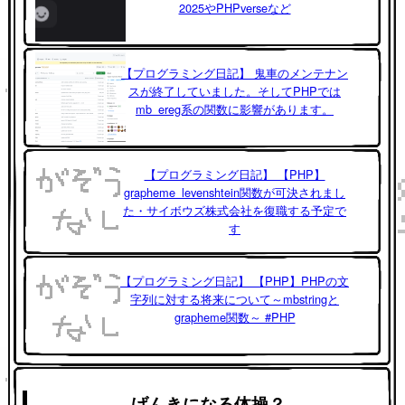
2025やPHPverseなど
【プログラミング日記】 鬼車のメンテナン
スが終了していました。そしてPHPでは
mb_ereg系の関数に影響があります。
【プログラミング日記】 【PHP】
grapheme_levenshtein関数が可決されまし
た・サイボウズ株式会社を復職する予定で
す
【プログラミング日記】 【PHP】PHPの文
字列に対する将来について～mbstringと
grapheme関数～ #PHP
げんきになる体操？