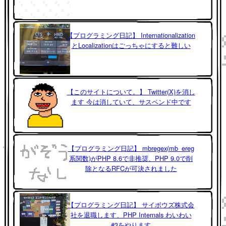
【プログラミング日記】 Internationalization
とLocalizationはごっちゃにすると難しい
【このサイトについて。】 Twitter(X)を消し
ます 今は消していて、サスペンド中です
【プログラミング日記】 mbregex(mb_ereg
系関数)がPHP 8.6で非推奨、PHP 9.0で削
除となるRFCが可決されました
【プログラミング日記】 サイボウズ株式会
社を退職します、PHP Internals わいわい
#3をやります