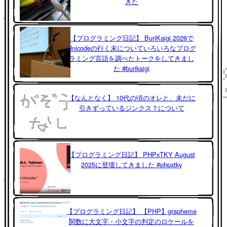
きた
【プログラミング日記】 BuriKaigi 2026で
Unicodeの行く末についていろいろなプログ
ラミング言語を調べたトークをしてきまし
た #burikaigi
【なんとなく】 10代の頃のオレと、未だに
引きずっているジンクス？について
【プログラミング日記】 PHPxTKY August
2025に登壇してきました #phpxtky
【プログラミング日記】 【PHP】grapheme
関数に大文字・小文字の判定のロケールを