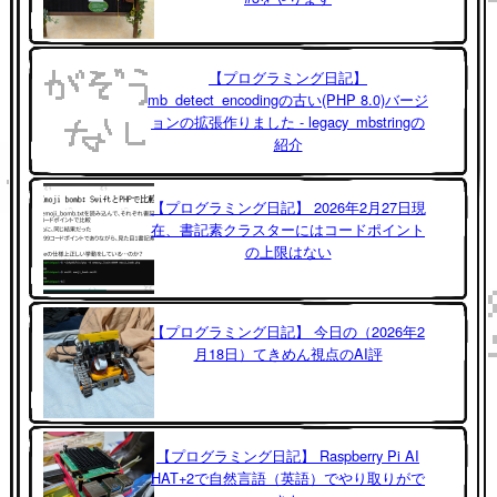
【プログラミング日記】
mb_detect_encodingの古い(PHP 8.0)バージ
ョンの拡張作りました - legacy_mbstringの
紹介
【プログラミング日記】 2026年2月27日現
在、書記素クラスターにはコードポイント
の上限はない
【プログラミング日記】 今日の（2026年2
月18日）てきめん視点のAI評
【プログラミング日記】 Raspberry Pi AI
HAT+2で自然言語（英語）でやり取りがで