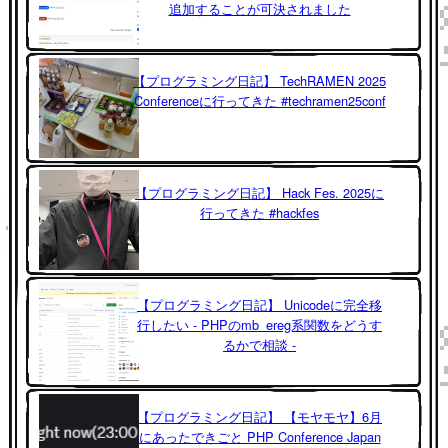
追加することが可決されました
【プログラミング日記】 TechRAMEN 2025
Conferenceに行ってきた #techramen25conf
【プログラミング日記】 Hack Fes. 2025に
行ってきた #hackfes
【プログラミング日記】 Unicodeに完全移
行したい - PHPのmb_ereg系関数をどうす
るかで相談 -
【プログラミング日記】 【モヤモヤ】6月
にあったできごと PHP Conference Japan