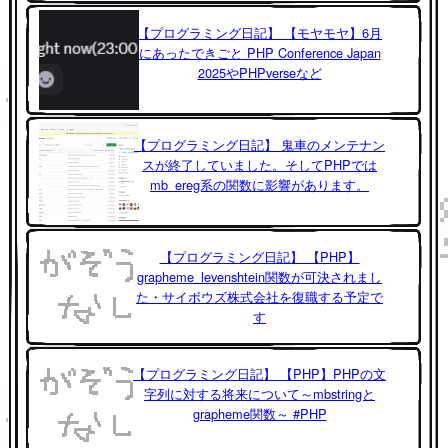
【プログラミング日記】 【モヤモヤ】6月
にあったできごと PHP Conference Japan
2025やPHPverseなど
【プログラミング日記】 鬼車のメンテナン
スが終了していました。そしてPHPでは
mb_ereg系の関数に影響があります。
【プログラミング日記】 【PHP】
grapheme_levenshtein関数が可決されまし
た・サイボウズ株式会社を復職する予定で
す
【プログラミング日記】 【PHP】PHPの文
字列に対する将来について～mbstringと
grapheme関数～ #PHP