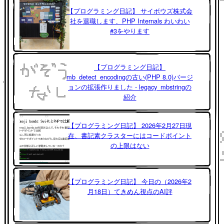
【プログラミング日記】 サイボウズ株式会
社を退職します、PHP Internals わいわい
#3をやります
【プログラミング日記】
mb_detect_encodingの古い(PHP 8.0)バージ
ョンの拡張作りました - legacy_mbstringの
紹介
【プログラミング日記】 2026年2月27日現
在、書記素クラスターにはコードポイント
の上限はない
【プログラミング日記】 今日の（2026年2
月18日）てきめん視点のAI評