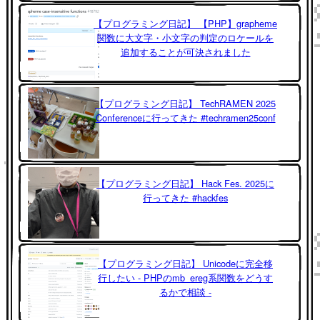
【プログラミング日記】 【PHP】grapheme
関数に大文字・小文字の判定のロケールを
追加することが可決されました
【プログラミング日記】 TechRAMEN 2025
Conferenceに行ってきた #techramen25conf
【プログラミング日記】 Hack Fes. 2025に
行ってきた #hackfes
【プログラミング日記】 Unicodeに完全移
行したい - PHPのmb_ereg系関数をどうす
るかで相談 -