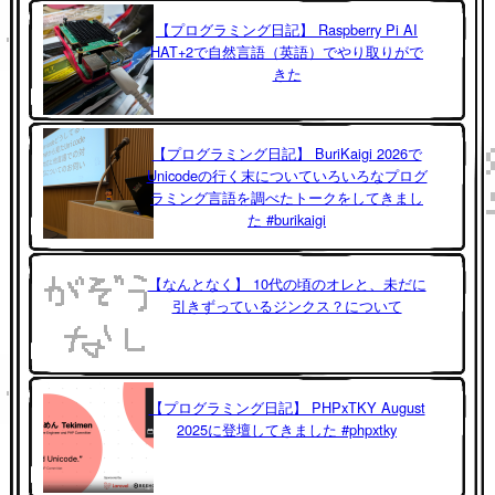
【プログラミング日記】 Raspberry Pi AI
HAT+2で自然言語（英語）でやり取りがで
きた
【プログラミング日記】 BuriKaigi 2026で
Unicodeの行く末についていろいろなプログ
ラミング言語を調べたトークをしてきまし
た #burikaigi
【なんとなく】 10代の頃のオレと、未だに
引きずっているジンクス？について
【プログラミング日記】 PHPxTKY August
2025に登壇してきました #phpxtky