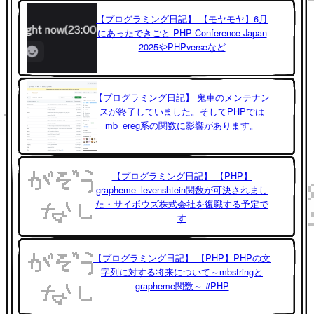
【プログラミング日記】 【モヤモヤ】6月
にあったできごと PHP Conference Japan
2025やPHPverseなど
【プログラミング日記】 鬼車のメンテナン
スが終了していました。そしてPHPでは
mb_ereg系の関数に影響があります。
【プログラミング日記】 【PHP】
grapheme_levenshtein関数が可決されまし
た・サイボウズ株式会社を復職する予定で
す
【プログラミング日記】 【PHP】PHPの文
字列に対する将来について～mbstringと
grapheme関数～ #PHP