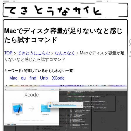
Macでディスク容量が足りないなと感じ
たら試すコマンド
TOP
>
てきとうにこらむ
>
なんとなく
> Macでディスク容量が足
りないなと感じたら試すコマンド
キーワード: 関連しているかもしれない一覧
Mac
du
find
Unix
XCode