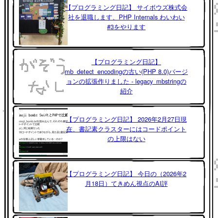
【プログラミング日記】 サイボウズ株式会
社を退職します、PHP Internals わいわい
#3をやります
【プログラミング日記】
mb_detect_encodingの古い(PHP 8.0)バージ
ョンの拡張作りました - legacy_mbstringの
紹介
【プログラミング日記】 2026年2月27日現
在、書記素クラスターにはコードポイント
の上限はない
【プログラミング日記】 今日の（2026年2
月18日）てきめん視点のAI評