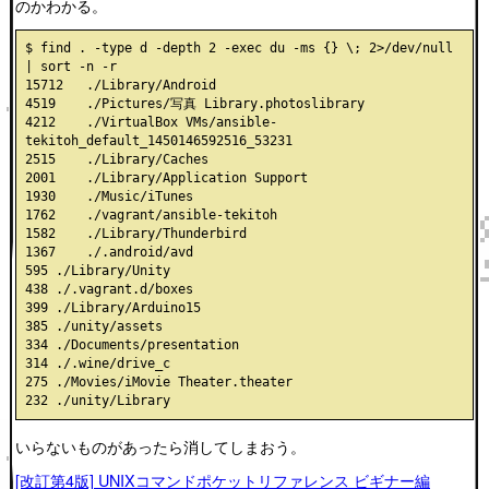
のかわかる。
$ find . -type d -depth 2 -exec du -ms {} \; 2>/dev/null 
| sort -n -r

15712   ./Library/Android

4519    ./Pictures/写真 Library.photoslibrary

4212    ./VirtualBox VMs/ansible-
tekitoh_default_1450146592516_53231

2515    ./Library/Caches

2001    ./Library/Application Support

1930    ./Music/iTunes

1762    ./vagrant/ansible-tekitoh

1582    ./Library/Thunderbird

1367    ./.android/avd

595 ./Library/Unity

438 ./.vagrant.d/boxes

399 ./Library/Arduino15

385 ./unity/assets

334 ./Documents/presentation

314 ./.wine/drive_c

275 ./Movies/iMovie Theater.theater

いらないものがあったら消してしまおう。
[改訂第4版] UNIXコマンドポケットリファレンス ビギナー編