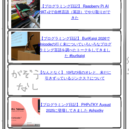
【プログラミング日記】 Raspberry Pi AI
HAT+2で自然言語（英語）でやり取りがで
きた
【プログラミング日記】 BuriKaigi 2026で
Unicodeの行く末についていろいろなプログ
ラミング言語を調べたトークをしてきまし
た #burikaigi
【なんとなく】 10代の頃のオレと、未だに
引きずっているジンクス？について
【プログラミング日記】 PHPxTKY August
2025に登壇してきました #phpxtky