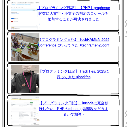
【プログラミング日記】 【PHP】grapheme
関数に大文字・小文字の判定のロケールを
追加することが可決されました
【プログラミング日記】 TechRAMEN 2025
Conferenceに行ってきた #techramen25conf
【プログラミング日記】 Hack Fes. 2025に
行ってきた #hackfes
【プログラミング日記】 Unicodeに完全移
行したい - PHPのmb_ereg系関数をどうす
るかで相談 -