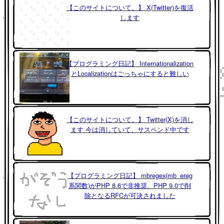
【このサイトについて。】 X(Twitter)を復活
します
【プログラミング日記】 Internationalization
とLocalizationはごっちゃにすると難しい
【このサイトについて。】 Twitter(X)を消し
ます 今は消していて、サスペンド中です
【プログラミング日記】 mbregex(mb_ereg
系関数)がPHP 8.6で非推奨、PHP 9.0で削
除となるRFCが可決されました