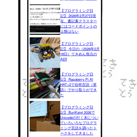
【プログラミング日
記】 2026年2月27日現
在、書記素クラスター
にはコードポイントの
上限はない
【プログラミング日
記】 今日の（2026年2月
18日）てきめん視点の
AI評
【プログラミング日
記】 Raspberry Pi AI
HAT+2で自然言語（英
語）でやり取りができ
た
【プログラミング日
記】 BuriKaigi 2026で
Unicodeの行く末につい
ていろいろなプログラ
ミング言語を調べたト
ークをしてきました