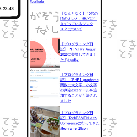
#burikaigi
8 23:43
【なんとなく】 10代の
頃のオレと、未だに引
きずっているジンク
ス？について
【プログラミング日
記】 PHPxTKY August
2025に登壇してきまし
た #phpxtky
【プログラミング日
記】 【PHP】grapheme
関数に大文字・小文字
の判定のロケールを追
加することが可決され
ました
【プログラミング日
記】 TechRAMEN 2025
Conferenceに行ってきた
#techramen25conf