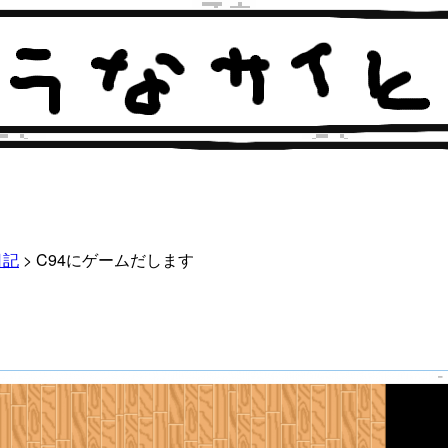
日記
> C94にゲームだします