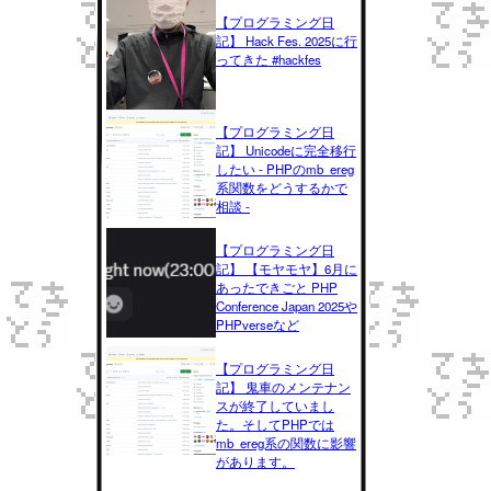
【プログラミング日
記】 Hack Fes. 2025に行
ってきた #hackfes
【プログラミング日
記】 Unicodeに完全移行
したい - PHPのmb_ereg
系関数をどうするかで
相談 -
【プログラミング日
記】 【モヤモヤ】6月に
あったできごと PHP
Conference Japan 2025や
PHPverseなど
【プログラミング日
記】 鬼車のメンテナン
スが終了していまし
た。そしてPHPでは
mb_ereg系の関数に影響
があります。