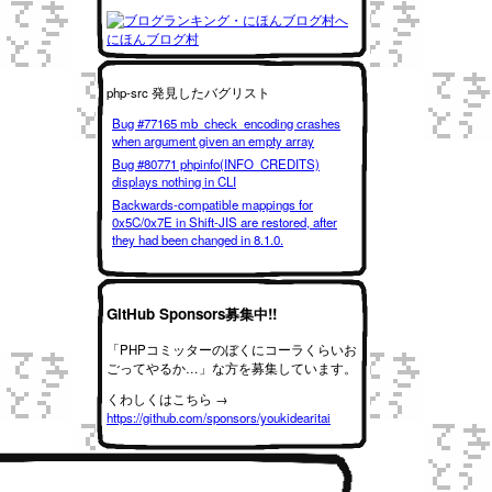
にほんブログ村
php-src 発見したバグリスト
Bug #77165 mb_check_encoding crashes
when argument given an empty array
Bug #80771 phpinfo(INFO_CREDITS)
displays nothing in CLI
Backwards-compatible mappings for
0x5C/0x7E in Shift-JIS are restored, after
they had been changed in 8.1.0.
GitHub Sponsors募集中!!
「PHPコミッターのぼくにコーラくらいお
ごってやるか…」な方を募集しています。
くわしくはこちら →
https://github.com/sponsors/youkidearitai