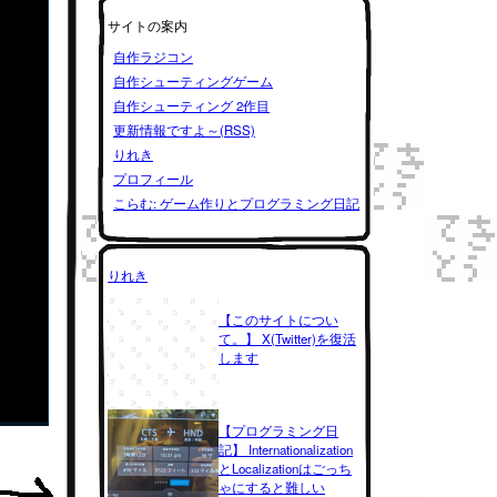
サイトの案内
自作ラジコン
自作シューティングゲーム
自作シューティング 2作目
更新情報ですよ～(RSS)
りれき
プロフィール
こらむ: ゲーム作りとプログラミング日記
りれき
【このサイトについ
て。】 X(Twitter)を復活
します
【プログラミング日
記】 Internationalization
とLocalizationはごっち
ゃにすると難しい