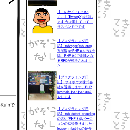
【このサイトについ
て。】 Twitter(X)を消し
ます 今は消していて、
サスペンド中です
【プログラミング日
記】 mbregex(mb_ereg
系関数)がPHP 8.6で非推
奨、PHP 9.0で削除とな
るRFCが可決されまし
た
【プログラミング日
記】 サイボウズ株式会
社を退職します、PHP
Internals わいわい #3を
やります
uinで
【プログラミング日
記】 mb_detect_encoding
の古い(PHP 8.0)バージ
ョンの拡張作りました -
legacy_mbstringの紹介