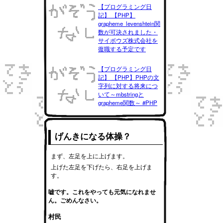
【プログラミング日
記】 【PHP】
grapheme_levenshtein関
数が可決されました・
サイボウズ株式会社を
復職する予定です
【プログラミング日
記】 【PHP】PHPの文
字列に対する将来につ
いて～mbstringと
grapheme関数～ #PHP
げんきになる体操？
まず、左足を上に上げます。
上げた左足を下げたら、右足を上げま
す。
嘘です。これをやっても元気になれませ
ん。ごめんなさい。
村民