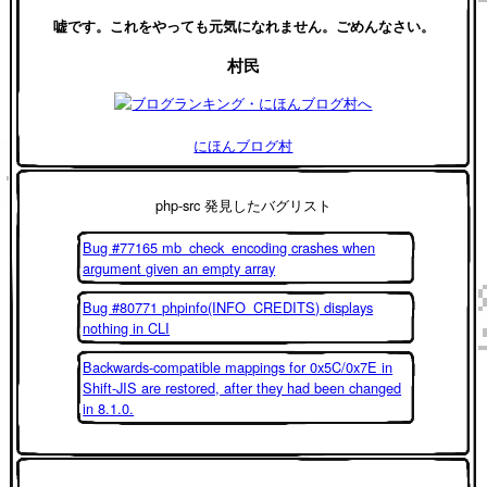
嘘です。これをやっても元気になれません。ごめんなさい。
村民
にほんブログ村
php-src 発見したバグリスト
Bug #77165 mb_check_encoding crashes when
argument given an empty array
Bug #80771 phpinfo(INFO_CREDITS) displays
nothing in CLI
Backwards-compatible mappings for 0x5C/0x7E in
Shift-JIS are restored, after they had been changed
in 8.1.0.