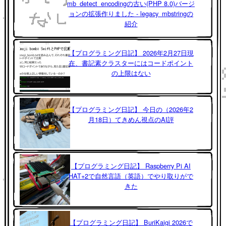
mb_detect_encodingの古い(PHP 8.0)バージ
ョンの拡張作りました - legacy_mbstringの
紹介
【プログラミング日記】 2026年2月27日現
在、書記素クラスターにはコードポイント
の上限はない
【プログラミング日記】 今日の（2026年2
月18日）てきめん視点のAI評
【プログラミング日記】 Raspberry Pi AI
HAT+2で自然言語（英語）でやり取りがで
きた
【プログラミング日記】 BuriKaigi 2026で