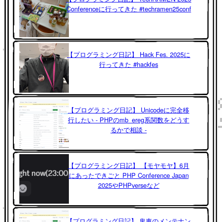
Conferenceに行ってきた #techramen25conf
【プログラミング日記】 Hack Fes. 2025に
行ってきた #hackfes
【プログラミング日記】 Unicodeに完全移
行したい - PHPのmb_ereg系関数をどうす
るかで相談 -
【プログラミング日記】 【モヤモヤ】6月
にあったできごと PHP Conference Japan
2025やPHPverseなど
【プログラミング日記】 鬼車のメンテナン