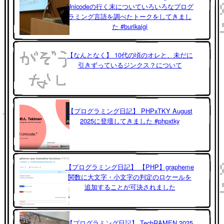
Unicodeの行く末についていろいろなプログ
ラミング言語を調べたトークをしてきまし
た #burikaigi
【なんとなく】 10代の頃のオレと、未だに
引きずっているジンクス？について
【プログラミング日記】 PHPxTKY August
2025に登壇してきました #phpxtky
【プログラミング日記】 【PHP】grapheme
関数に大文字・小文字の判定のロケールを
追加することが可決されました
【プログラミング日記】 TechRAMEN 2025