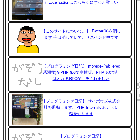
とLocalizationはごっちゃにすると難しい
【このサイトについて。】 Twitter(X)を消し
ます 今は消していて、サスペンド中です
【プログラミング日記】 mbregex(mb_ereg
系関数)がPHP 8.6で非推奨、PHP 9.0で削
除となるRFCが可決されました
【プログラミング日記】 サイボウズ株式会
社を退職します、PHP Internals わいわい
#3をやります
【プログラミング日記】