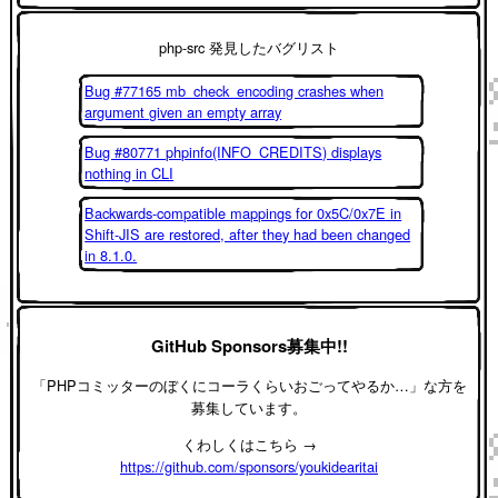
php-src 発見したバグリスト
Bug #77165 mb_check_encoding crashes when
argument given an empty array
Bug #80771 phpinfo(INFO_CREDITS) displays
nothing in CLI
Backwards-compatible mappings for 0x5C/0x7E in
Shift-JIS are restored, after they had been changed
in 8.1.0.
GitHub Sponsors募集中!!
「PHPコミッターのぼくにコーラくらいおごってやるか…」な方を
募集しています。
くわしくはこちら →
https://github.com/sponsors/youkidearitai