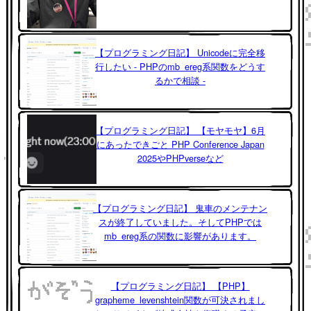
【プログラミング日記】 Unicodeに完全移
行したい - PHPのmb_ereg系関数をどうす
るかで相談 -
【プログラミング日記】 【モヤモヤ】6月
にあったできごと PHP Conference Japan
2025やPHPverseなど
【プログラミング日記】 鬼車のメンテナン
スが終了していました。そしてPHPでは
mb_ereg系の関数に影響があります。
【プログラミング日記】 【PHP】
grapheme_levenshtein関数が可決されまし