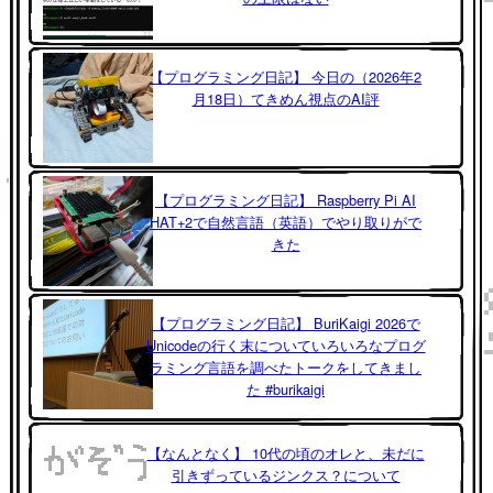
【プログラミング日記】 今日の（2026年2
月18日）てきめん視点のAI評
【プログラミング日記】 Raspberry Pi AI
HAT+2で自然言語（英語）でやり取りがで
きた
【プログラミング日記】 BuriKaigi 2026で
Unicodeの行く末についていろいろなプログ
ラミング言語を調べたトークをしてきまし
た #burikaigi
【なんとなく】 10代の頃のオレと、未だに
引きずっているジンクス？について