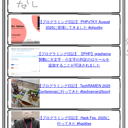
【プログラミング日記】 PHPxTKY August
2025に登壇してきました #phpxtky
【プログラミング日記】 【PHP】grapheme
関数に大文字・小文字の判定のロケールを
追加することが可決されました
【プログラミング日記】 TechRAMEN 2025
Conferenceに行ってきた #techramen25conf
【プログラミング日記】 Hack Fes. 2025に
行ってきた #hackfes