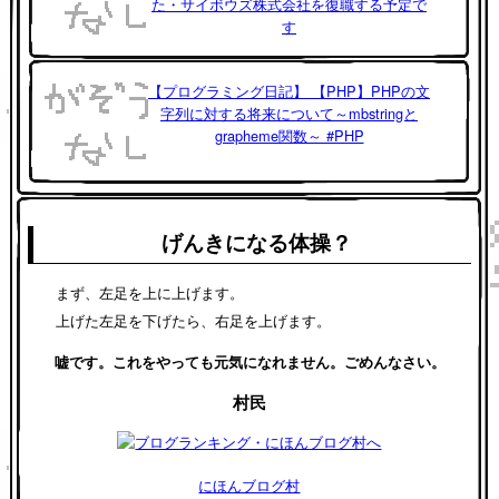
た・サイボウズ株式会社を復職する予定で
す
【プログラミング日記】 【PHP】PHPの文
字列に対する将来について～mbstringと
grapheme関数～ #PHP
げんきになる体操？
まず、左足を上に上げます。
上げた左足を下げたら、右足を上げます。
嘘です。これをやっても元気になれません。ごめんなさい。
村民
にほんブログ村