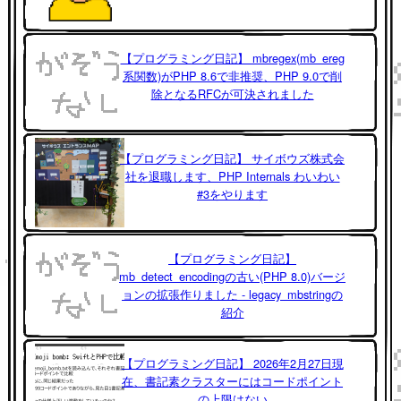
【プログラミング日記】 mbregex(mb_ereg
系関数)がPHP 8.6で非推奨、PHP 9.0で削
除となるRFCが可決されました
【プログラミング日記】 サイボウズ株式会
社を退職します、PHP Internals わいわい
#3をやります
【プログラミング日記】
mb_detect_encodingの古い(PHP 8.0)バージ
ョンの拡張作りました - legacy_mbstringの
紹介
【プログラミング日記】 2026年2月27日現
在、書記素クラスターにはコードポイント
の上限はない