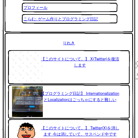
プロフィール
こらむ: ゲーム作りとプログラミング日記
りれき
【このサイトについて。】 X(Twitter)を復活
します
【プログラミング日記】 Internationalization
とLocalizationはごっちゃにすると難しい
【このサイトについて。】 Twitter(X)を消し
ます 今は消していて、サスペンド中です