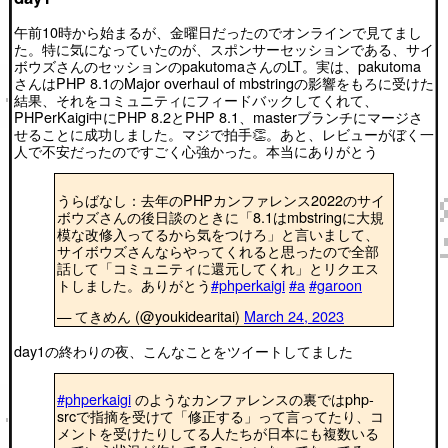
午前10時から始まるが、金曜日だったのでオンラインで見てまし
た。特に気になっていたのが、スポンサーセッションである、サイ
ボウズさんのセッションのpakutomaさんのLT。実は、pakutoma
さんはPHP 8.1のMajor overhaul of mbstringの影響をもろに受けた
結果、それをコミュニティにフィードバックしてくれて、
PHPerKaigi中にPHP 8.2とPHP 8.1、masterブランチにマージさ
せることに成功しました。マジで拍手👏。あと、レビューがぼく一
人で不安だったのですごく心強かった。本当にありがとう
うらばなし：去年のPHPカンファレンス2022のサイ
ボウズさんの後日談のときに「8.1はmbstringに大規
模な改修入ってるから気をつけろ」と言いまして、
サイボウズさんならやってくれると思ったので全部
話して「コミュニティに還元してくれ」とリクエス
トしました。ありがとう
#phperkaigi
#a
#garoon
— てきめん (@youkidearitai)
March 24, 2023
day1の終わりの夜、こんなことをツイートしてました
#phperkaigi
のようなカンファレンスの裏ではphp-
srcで指摘を受けて「修正する」って言ってたり、コ
メントを受けたりしてる人たちが日本にも複数いる