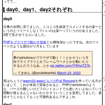
ってて…
day0、day1、day2それぞれ
day0
仕事の合間に見てました。ニコニコ生放送でコメントするの楽ーと
いうのとツイートしなくていいのは楽ーっていうのがありました。
2窓で見させてもらいました。
PHPをブラウザで動かす技術
とか興味深かったですね。次のツイ
ートのような面白がり方をしています
夢のstrtotimeがブラウザで動く！！とかそういう方
向でライブラリとかフレームワークとかが動いたり
するんだろうなあ…とか
pic.twitter.com/IYlKhoTZ7b
— てきめん (@youkidearitai)
March 23, 2023
実はちょうど
wasm32-wasiビルドのPull Request
を作っている方が
いまして、これが本気で実装されると、PHPのstrtotimeのよう
な、パースの難しいけどフロントエンドでも使いたいよねっていう
関数が使えるんじゃないかとかそういうことを妄想してました。多
分そうじゃなくてもっと可能性あるんですよこれ
day1