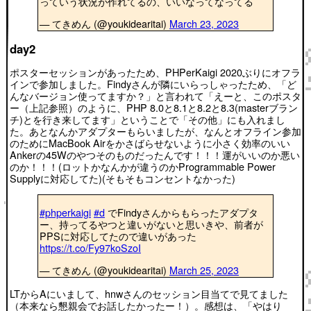
っていう状況が作れてるの、いいなってなってる
— てきめん (@youkidearitai)
March 23, 2023
day2
ポスターセッションがあったため、PHPerKaigi 2020ぶりにオフラ
インで参加しました。Findyさんが隣にいらっしゃったため、「ど
んなバージョン使ってますか？」と言われて「えーと、このポスタ
ー（上記参照）のように、PHP 8.0と8.1と8.2と8.3(masterブラン
チ)とを行き来してます」ということで「その他」にも入れまし
た。あとなんかアダプターもらいましたが、なんとオフライン参加
のためにMacBook Airをかさばらせないように小さく効率のいい
Ankerの45Wのやつそのものだったんです！！！運がいいのか悪い
のか！！！(ロットかなんかが違うのかProgrammable Power
Supplyに対応してた)(そもそもコンセントなかった)
#phperkaigi
#d
でFindyさんからもらったアダプタ
ー、持ってるやつと違いがないと思いきや、前者が
PPSに対応してたので違いがあった
https://t.co/Fy97koSzoI
— てきめん (@youkidearitai)
March 25, 2023
LTからAにいまして、hnwさんのセッション目当てで見てました
（本来なら懇親会でお話したかったー！）。感想は、「やはり