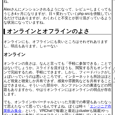
ね。
Alexさんにメンションされるようになって、レビューしまくっても
うじき4ヶ月になりますが、日々変わっていくphp-srcを傍観してい
るだけではありますが、わくわくと不安とが折り混ざっているよう
な状況になっていますね。
オンラインとオフラインのよさ
オンラインにも、オフラインにも良いところはそれぞれあります
し、弱点もあります。しゃーない
オンライン
オンラインの良さは、なんと言っても「手軽に参加できる」ことで
はないでしょうか。スライドを流すほうも、閲覧する方もオンライ
ンで完結するため、手軽にできます。しかし、フィードバックがし
ょぼいっていうのは悪いところです。インターネットも所詮はほと
んど視覚と聴覚しか共有できず、感覚や雰囲気などを共有すること
はできません。そういった部分や、カンファレンスの裏道などの問
題もありますから、やはりオンラインにはオンラインの弱点が存在
します。
でも、オンラインやバーチャルといった方面での希望もあったなっ
て思えたなって思っているんですよね。ぼくは時々「
エンジニア作
業飲み集会
」という、VRChatで毎週(と最近はclusterも隔週)やっ
ている集会に参加してはオフラインと同じく傍観しているといった