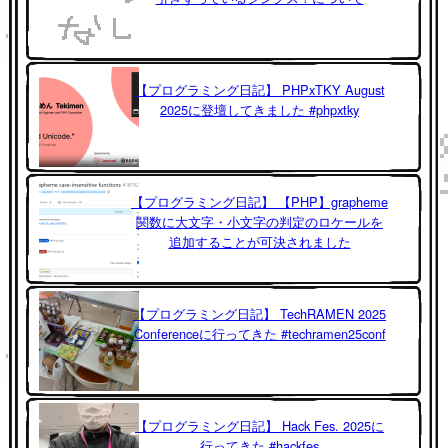
【プログラミング日記】 PHPxTKY August
2025に登壇してきました #phpxtky
【プログラミング日記】 【PHP】grapheme
関数に大文字・小文字の判定のロケールを
追加することが可決されました
【プログラミング日記】 TechRAMEN 2025
Conferenceに行ってきた #techramen25conf
【プログラミング日記】 Hack Fes. 2025に
行ってきた #hackfes