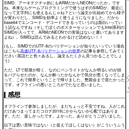
SIMD、アーキテクチャ的にもARMだからNEONだったか」です
ね。本来ならゲームプログラミングで使うはずのSIMDが、最近に
なって文字列にも使えるんじゃね？という論文が出始めてから様子
が変わりだし、SIMDを効率よく使うようになりました。だから
base64でエンコード・デコードできるっていうのは面白いってい
う話なんですね（そしてぼくのポスターセッションでもIntel系列の
SIMDが入ってて、ARMのNEONでの実装はないと書いてあります
よね）。SIMDは読んでみるとわかるけど読めない！！
(もし、SIMDでのUTF-8のバリデーションが知りたいっていう場合
はこちら
高速UTF-8バリデーションの世界
の記事を参照してみてく
ださい:英語だと色々あるし、論文もたくさん見つかることでしょ
う)
ただ、LTで部屋が暗く、なのにペンライトがなんか明るいのが頭
をバグらせたのか、なんか酔ったかなんかで気分が悪くなってしま
って、これで限界ということで帰りました。懇親会まで居たかった
です。オフラインの悪いところがでたなと思いました。
感想
オフラインで参加しましたが、まだちょっと不安ですね。人がこれ
だけあつまってまだコロナ2019にかからないか心配ではありま
す。ただ、楽しかったです。よかった。ありがとうございました。
以下は悪い意味ではない（と捉えてほしくはない）がこういうふう