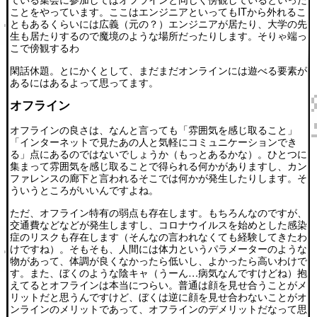
ことをやっています。ここはエンジニアといってもITから外れるこ
ともあるくらいには広義（元の？）エンジニアが居たり、大学の先
生も居たりするので魔境のような場所だったりします。そりゃ端っ
こで傍観するわ
閑話休題。とにかくとして、まだまだオンラインには遊べる要素が
あるにはあるよって思ってます。
オフライン
オフラインの良さは、なんと言っても「雰囲気を感じ取ること」
「インターネットで見たあの人と気軽にコミュニケーションでき
る」点にあるのではないでしょうか（もっとあるかな）。ひとつに
集まって雰囲気を感じ取ることで得られる何かがありますし、カン
ファレンスの廊下と言われるそこでは何かが発生したりします。そ
ういうところがいいんですよね。
ただ、オフライン特有の弱点も存在します。もちろんなのですが、
交通費などなどが発生しますし、コロナウイルスを始めとした感染
症のリスクも存在します（そんなの言われなくても経験してきたわ
けですね）。そもそも、人間には体力というパラメーターのような
物があって、体調が良くなかったら低いし、よかったら高いわけで
す。また、ぼくのような陰キャ（うーん…病気なんですけどね）抱
えてるとオフラインは本当につらい。普通は顔を見せ合うことがメ
リットだと思うんですけど、ぼくは逆に顔を見せ合わないことがオ
ンラインのメリットであって、オフラインのデメリットだなって思