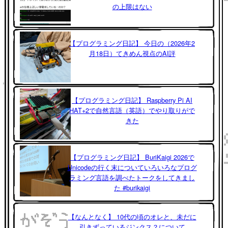
の上限はない
【プログラミング日記】 今日の（2026年2
月18日）てきめん視点のAI評
【プログラミング日記】 Raspberry Pi AI
HAT+2で自然言語（英語）でやり取りがで
きた
【プログラミング日記】 BuriKaigi 2026で
Unicodeの行く末についていろいろなプログ
ラミング言語を調べたトークをしてきまし
た #burikaigi
【なんとなく】 10代の頃のオレと、未だに
引きずっているジンクス？について