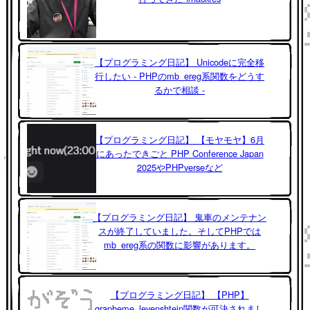
【プログラミング日記】 Unicodeに完全移
行したい - PHPのmb_ereg系関数をどうす
るかで相談 -
【プログラミング日記】 【モヤモヤ】6月
にあったできごと PHP Conference Japan
2025やPHPverseなど
【プログラミング日記】 鬼車のメンテナン
スが終了していました。そしてPHPでは
mb_ereg系の関数に影響があります。
【プログラミング日記】 【PHP】
grapheme_levenshtein関数が可決されまし