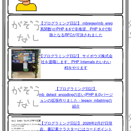
【プログラミング日記】 mbregex(mb_ereg
系関数)がPHP 8.6で非推奨、PHP 9.0で削
除となるRFCが可決されました
【プログラミング日記】 サイボウズ株式会
社を退職します、PHP Internals わいわい
#3をやります
【プログラミング日記】
mb_detect_encodingの古い(PHP 8.0)バージ
ョンの拡張作りました - legacy_mbstringの
紹介
【プログラミング日記】 2026年2月27日現
在、書記素クラスターにはコードポイント