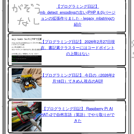
【プログラミング日記】
mb_detect_encodingの古い(PHP 8.0)バージ
ョンの拡張作りました - legacy_mbstringの
紹介
【プログラミング日記】 2026年2月27日現
在、書記素クラスターにはコードポイント
の上限はない
【プログラミング日記】 今日の（2026年2
月18日）てきめん視点のAI評
【プログラミング日記】 Raspberry Pi AI
HAT+2で自然言語（英語）でやり取りがで
きた