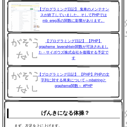
【プログラミング日記】 鬼車のメンテナン
スが終了していました。そしてPHPでは
mb_ereg系の関数に影響があります。
【プログラミング日記】 【PHP】
grapheme_levenshtein関数が可決されまし
た・サイボウズ株式会社を復職する予定で
す
【プログラミング日記】 【PHP】PHPの文
字列に対する将来について～mbstringと
grapheme関数～ #PHP
げんきになる体操？
まず、左足を上に上げます。