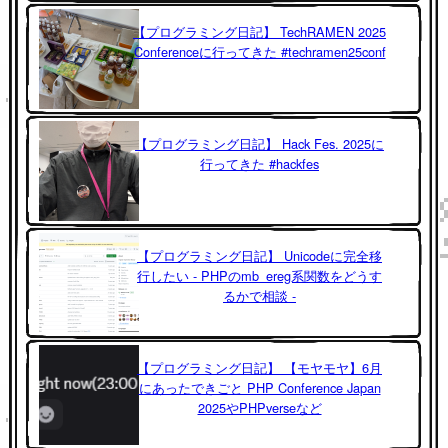
【プログラミング日記】 TechRAMEN 2025
Conferenceに行ってきた #techramen25conf
【プログラミング日記】 Hack Fes. 2025に
行ってきた #hackfes
【プログラミング日記】 Unicodeに完全移
行したい - PHPのmb_ereg系関数をどうす
るかで相談 -
【プログラミング日記】 【モヤモヤ】6月
にあったできごと PHP Conference Japan
2025やPHPverseなど