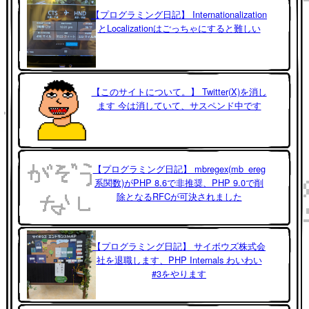
【プログラミング日記】 Internationalization
とLocalizationはごっちゃにすると難しい
【このサイトについて。】 Twitter(X)を消し
ます 今は消していて、サスペンド中です
【プログラミング日記】 mbregex(mb_ereg
系関数)がPHP 8.6で非推奨、PHP 9.0で削
除となるRFCが可決されました
【プログラミング日記】 サイボウズ株式会
社を退職します、PHP Internals わいわい
#3をやります