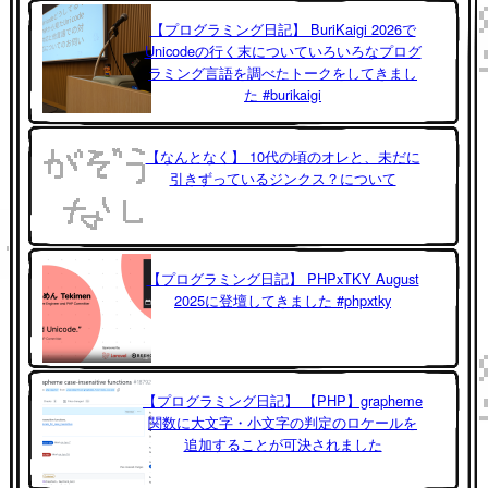
【プログラミング日記】 BuriKaigi 2026で
Unicodeの行く末についていろいろなプログ
ラミング言語を調べたトークをしてきまし
た #burikaigi
【なんとなく】 10代の頃のオレと、未だに
引きずっているジンクス？について
【プログラミング日記】 PHPxTKY August
2025に登壇してきました #phpxtky
【プログラミング日記】 【PHP】grapheme
関数に大文字・小文字の判定のロケールを
追加することが可決されました