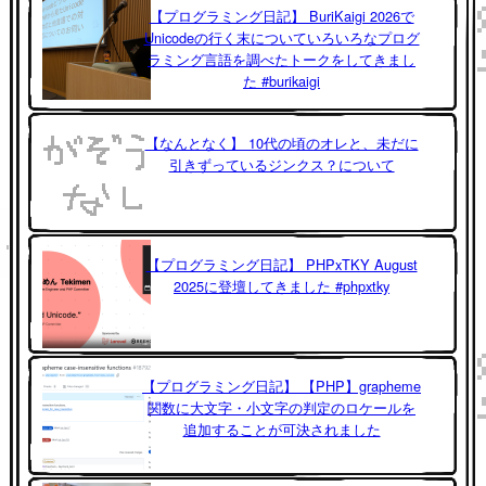
【プログラミング日記】 BuriKaigi 2026で
Unicodeの行く末についていろいろなプログ
ラミング言語を調べたトークをしてきまし
た #burikaigi
【なんとなく】 10代の頃のオレと、未だに
引きずっているジンクス？について
【プログラミング日記】 PHPxTKY August
2025に登壇してきました #phpxtky
【プログラミング日記】 【PHP】grapheme
関数に大文字・小文字の判定のロケールを
追加することが可決されました