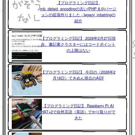
【プログラミング日記】
mb_detect_encodingの古い(PHP 8.0)バージ
ョンの拡張作りました - legacy_mbstringの
紹介
【プログラミング日記】 2026年2月27日現
在、書記素クラスターにはコードポイント
の上限はない
【プログラミング日記】 今日の（2026年2
月18日）てきめん視点のAI評
【プログラミング日記】 Raspberry Pi AI
HAT+2で自然言語（英語）でやり取りがで
きた