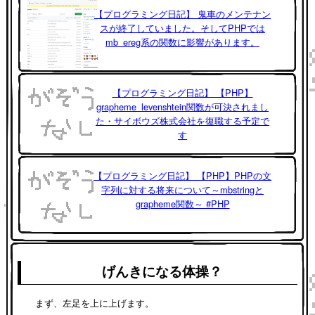
【プログラミング日記】 鬼車のメンテナン
スが終了していました。そしてPHPでは
mb_ereg系の関数に影響があります。
【プログラミング日記】 【PHP】
grapheme_levenshtein関数が可決されまし
た・サイボウズ株式会社を復職する予定で
す
【プログラミング日記】 【PHP】PHPの文
字列に対する将来について～mbstringと
grapheme関数～ #PHP
げんきになる体操？
まず、左足を上に上げます。