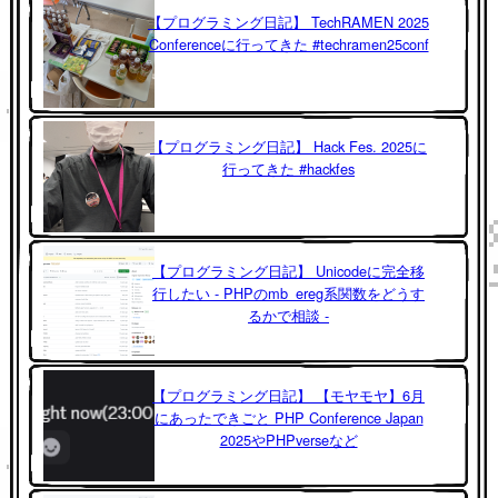
【プログラミング日記】 TechRAMEN 2025
Conferenceに行ってきた #techramen25conf
【プログラミング日記】 Hack Fes. 2025に
行ってきた #hackfes
【プログラミング日記】 Unicodeに完全移
行したい - PHPのmb_ereg系関数をどうす
るかで相談 -
【プログラミング日記】 【モヤモヤ】6月
にあったできごと PHP Conference Japan
2025やPHPverseなど