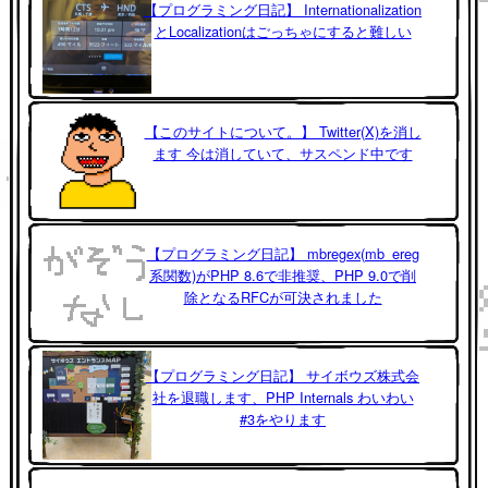
【プログラミング日記】 Internationalization
とLocalizationはごっちゃにすると難しい
【このサイトについて。】 Twitter(X)を消し
ます 今は消していて、サスペンド中です
【プログラミング日記】 mbregex(mb_ereg
系関数)がPHP 8.6で非推奨、PHP 9.0で削
除となるRFCが可決されました
【プログラミング日記】 サイボウズ株式会
社を退職します、PHP Internals わいわい
#3をやります