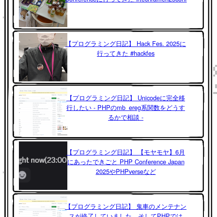
【プログラミング日記】 Hack Fes. 2025に
行ってきた #hackfes
【プログラミング日記】 Unicodeに完全移
行したい - PHPのmb_ereg系関数をどうす
るかで相談 -
【プログラミング日記】 【モヤモヤ】6月
にあったできごと PHP Conference Japan
2025やPHPverseなど
【プログラミング日記】 鬼車のメンテナン
スが終了していました。そしてPHPでは