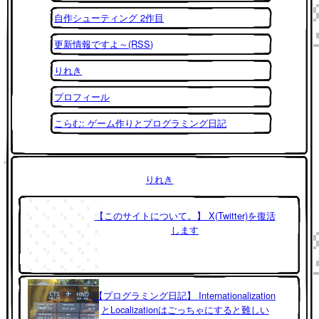
自作シューティング 2作目
更新情報ですよ～(RSS)
りれき
プロフィール
こらむ: ゲーム作りとプログラミング日記
りれき
【このサイトについて。】 X(Twitter)を復活
します
【プログラミング日記】 Internationalization
とLocalizationはごっちゃにすると難しい