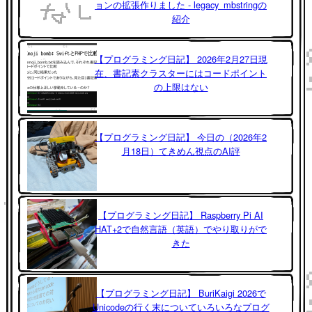
ョンの拡張作りました - legacy_mbstringの
紹介
【プログラミング日記】 2026年2月27日現
在、書記素クラスターにはコードポイント
の上限はない
【プログラミング日記】 今日の（2026年2
月18日）てきめん視点のAI評
【プログラミング日記】 Raspberry Pi AI
HAT+2で自然言語（英語）でやり取りがで
きた
【プログラミング日記】 BuriKaigi 2026で
Unicodeの行く末についていろいろなプログ