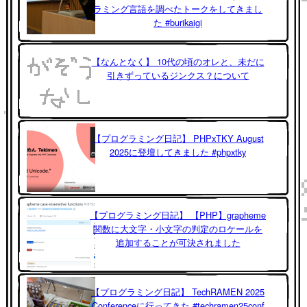
ラミング言語を調べたトークをしてきまし
た #burikaigi
【なんとなく】 10代の頃のオレと、未だに
引きずっているジンクス？について
【プログラミング日記】 PHPxTKY August
2025に登壇してきました #phpxtky
【プログラミング日記】 【PHP】grapheme
関数に大文字・小文字の判定のロケールを
追加することが可決されました
【プログラミング日記】 TechRAMEN 2025
Conferenceに行ってきた #techramen25conf