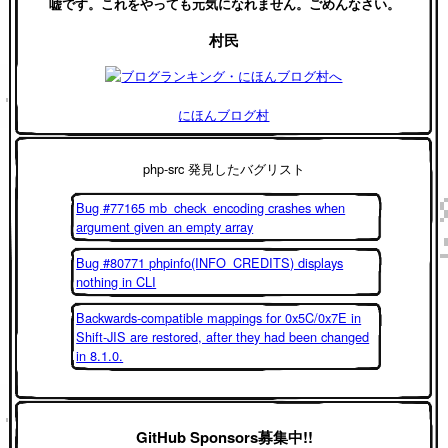
嘘です。これをやっても元気になれません。ごめんなさい。
村民
にほんブログ村
php-src 発見したバグリスト
Bug #77165 mb_check_encoding crashes when
argument given an empty array
Bug #80771 phpinfo(INFO_CREDITS) displays
nothing in CLI
Backwards-compatible mappings for 0x5C/0x7E in
Shift-JIS are restored, after they had been changed
in 8.1.0.
GitHub Sponsors募集中!!