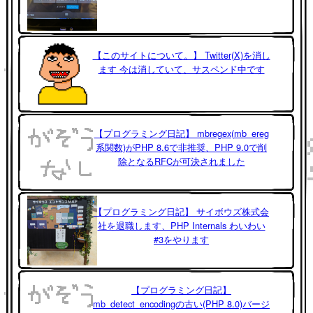
【このサイトについて。】 Twitter(X)を消し
ます 今は消していて、サスペンド中です
【プログラミング日記】 mbregex(mb_ereg
系関数)がPHP 8.6で非推奨、PHP 9.0で削
除となるRFCが可決されました
【プログラミング日記】 サイボウズ株式会
社を退職します、PHP Internals わいわい
#3をやります
【プログラミング日記】
mb_detect_encodingの古い(PHP 8.0)バージ