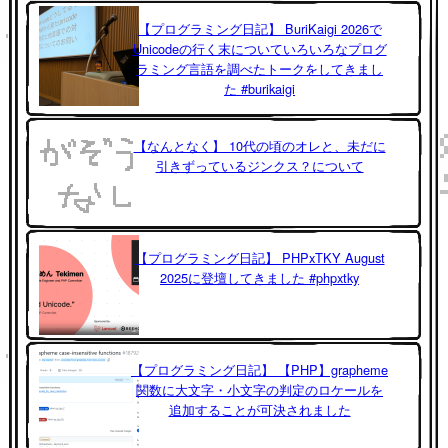
【プログラミング日記】 BuriKaigi 2026で
Unicodeの行く末についていろいろなプログ
ラミング言語を調べたトークをしてきまし
た #burikaigi
【なんとなく】 10代の頃のオレと、未だに
引きずっているジンクス？について
【プログラミング日記】 PHPxTKY August
2025に登壇してきました #phpxtky
【プログラミング日記】 【PHP】grapheme
関数に大文字・小文字の判定のロケールを
追加することが可決されました