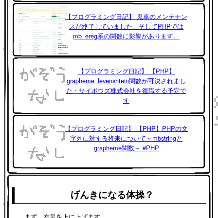
【プログラミング日記】 鬼車のメンテナン
スが終了していました。そしてPHPでは
mb_ereg系の関数に影響があります。
【プログラミング日記】 【PHP】
grapheme_levenshtein関数が可決されまし
た・サイボウズ株式会社を復職する予定で
す
【プログラミング日記】 【PHP】PHPの文
字列に対する将来について～mbstringと
grapheme関数～ #PHP
げんきになる体操？
まず、左足を上に上げます。