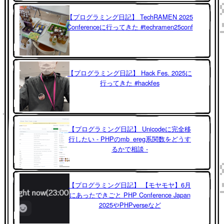
【プログラミング日記】 TechRAMEN 2025
Conferenceに行ってきた #techramen25conf
【プログラミング日記】 Hack Fes. 2025に
行ってきた #hackfes
【プログラミング日記】 Unicodeに完全移
行したい - PHPのmb_ereg系関数をどうす
るかで相談 -
【プログラミング日記】 【モヤモヤ】6月
にあったできごと PHP Conference Japan
2025やPHPverseなど