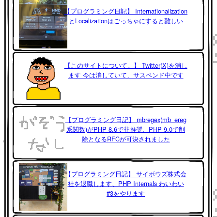
【プログラミング日記】 Internationalization
とLocalizationはごっちゃにすると難しい
【このサイトについて。】 Twitter(X)を消し
ます 今は消していて、サスペンド中です
【プログラミング日記】 mbregex(mb_ereg
系関数)がPHP 8.6で非推奨、PHP 9.0で削
除となるRFCが可決されました
【プログラミング日記】 サイボウズ株式会
社を退職します、PHP Internals わいわい
#3をやります