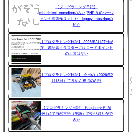
【プログラミング日記】
mb_detect_encodingの古い(PHP 8.0)バージ
ョンの拡張作りました - legacy_mbstringの
紹介
【プログラミング日記】 2026年2月27日現
在、書記素クラスターにはコードポイント
の上限はない
【プログラミング日記】 今日の（2026年2
月18日）てきめん視点のAI評
【プログラミング日記】 Raspberry Pi AI
HAT+2で自然言語（英語）でやり取りがで
きた