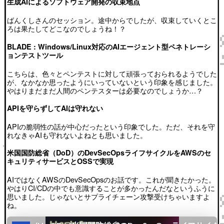
生成AIによるソフトウェア開発の収束地点
ばんくしさんのセッション。途中からでしたが、収束していくとこ
ろは果たしてどこなのでしょうね！？
BLADE : Windows/Linux対応のAIエージェント型ペネトレーシ
ョンテストツール
こちらは、色々とペンテストに対して頑張っておられるようでした
が、なかなか思ったようにいっていないという印象を感じました。
やはりまだまだ人間のペンテスターは必要なのでしょうか…？
APIを守らずしてAIは守れない
APIの脆弱性の話が中心だったという印象でした。ただ、それを守
れなきゃAIも守れないよねとも思いました。
米国国防総省（DoD）のDevSecOpsライフサイクルをAWSのセ
キュリティサービスとOSSで実現
AIではなくAWSのDevSecOpsのお話です。これが聞きたかった。
やはりCI/CDの中でも意識することが多かったんだなというふうに
思いました。じゃないとサプライチェーン攻撃受けちゃいますよ
ね。