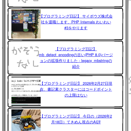
【プログラミング日記】 サイボウズ株式会
社を退職します、PHP Internals わいわい
#3をやります
【プログラミング日記】
mb_detect_encodingの古い(PHP 8.0)バージ
ョンの拡張作りました - legacy_mbstringの
紹介
【プログラミング日記】 2026年2月27日現
在、書記素クラスターにはコードポイント
の上限はない
【プログラミング日記】 今日の（2026年2
月18日）てきめん視点のAI評