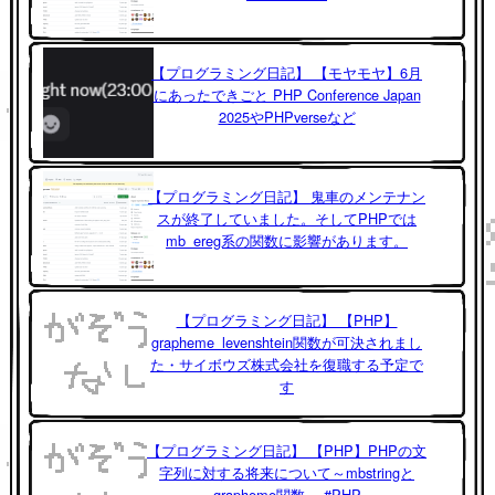
【プログラミング日記】 【モヤモヤ】6月
にあったできごと PHP Conference Japan
2025やPHPverseなど
【プログラミング日記】 鬼車のメンテナン
スが終了していました。そしてPHPでは
mb_ereg系の関数に影響があります。
【プログラミング日記】 【PHP】
grapheme_levenshtein関数が可決されまし
た・サイボウズ株式会社を復職する予定で
す
【プログラミング日記】 【PHP】PHPの文
字列に対する将来について～mbstringと
grapheme関数～ #PHP