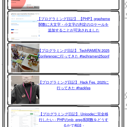
【プログラミング日記】 【PHP】grapheme
関数に大文字・小文字の判定のロケールを
追加することが可決されました
【プログラミング日記】 TechRAMEN 2025
Conferenceに行ってきた #techramen25conf
【プログラミング日記】 Hack Fes. 2025に
行ってきた #hackfes
【プログラミング日記】 Unicodeに完全移
行したい - PHPのmb_ereg系関数をどうす
るかで相談 -