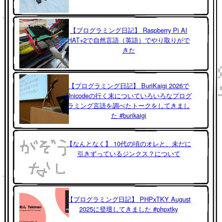
【プログラミング日記】 Raspberry Pi AI
HAT+2で自然言語（英語）でやり取りがで
きた
【プログラミング日記】 BuriKaigi 2026で
Unicodeの行く末についていろいろなプログ
ラミング言語を調べたトークをしてきまし
た #burikaigi
【なんとなく】 10代の頃のオレと、未だに
引きずっているジンクス？について
【プログラミング日記】 PHPxTKY August
2025に登壇してきました #phpxtky