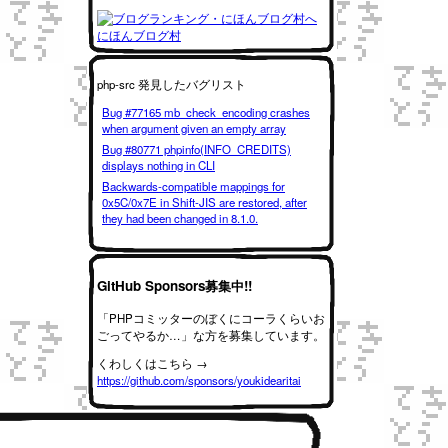
にほんブログ村
php-src 発見したバグリスト
Bug #77165 mb_check_encoding crashes
when argument given an empty array
Bug #80771 phpinfo(INFO_CREDITS)
displays nothing in CLI
Backwards-compatible mappings for
0x5C/0x7E in Shift-JIS are restored, after
they had been changed in 8.1.0.
GitHub Sponsors募集中!!
「PHPコミッターのぼくにコーラくらいお
ごってやるか…」な方を募集しています。
くわしくはこちら →
https://github.com/sponsors/youkidearitai