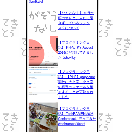
#burikaigi
【なんとなく】 10代の
頃のオレと、未だに引
きずっているジンク
ス？について
【プログラミング日
記】 PHPxTKY August
2025に登壇してきまし
た #phpxtky
【プログラミング日
記】 【PHP】grapheme
関数に大文字・小文字
の判定のロケールを追
加することが可決され
ました
【プログラミング日
記】 TechRAMEN 2025
Conferenceに行ってきた
#techramen25conf