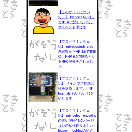
【このサイトについ
て。】 Twitter(X)を消し
ます 今は消していて、
サスペンド中です
【プログラミング日
記】 mbregex(mb_ereg
系関数)がPHP 8.6で非推
奨、PHP 9.0で削除とな
るRFCが可決されまし
た
【プログラミング日
記】 サイボウズ株式会
社を退職します、PHP
Internals わいわい #3を
やります
【プログラミング日
記】 mb_detect_encoding
の古い(PHP 8.0)バージ
ョンの拡張作りました -
legacy_mbstringの紹介