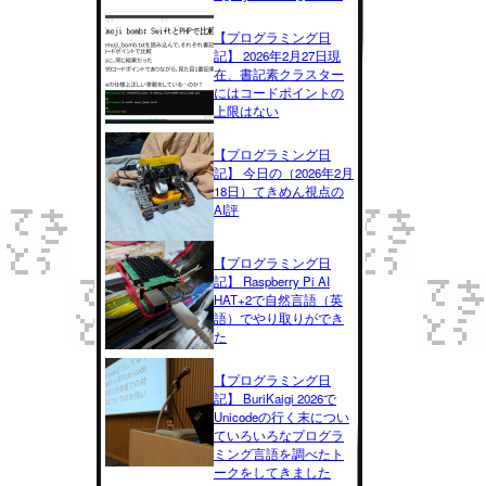
【プログラミング日
記】 2026年2月27日現
在、書記素クラスター
にはコードポイントの
上限はない
【プログラミング日
記】 今日の（2026年2月
18日）てきめん視点の
AI評
【プログラミング日
記】 Raspberry Pi AI
HAT+2で自然言語（英
語）でやり取りができ
た
【プログラミング日
記】 BuriKaigi 2026で
Unicodeの行く末につい
ていろいろなプログラ
ミング言語を調べたト
ークをしてきました