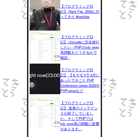
【プログラミング日
記】 Hack Fes. 2025に行
ってきた #hackfes
【プログラミング日
記】 Unicodeに完全移行
したい - PHPのmb_ereg
系関数をどうするかで
相談 -
【プログラミング日
記】 【モヤモヤ】6月に
あったできごと PHP
Conference Japan 2025や
PHPverseなど
【プログラミング日
記】 鬼車のメンテナン
スが終了していまし
た。そしてPHPでは
mb_ereg系の関数に影響
があります。