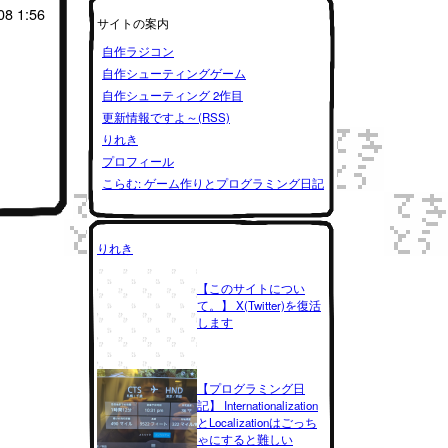
08 1:56
サイトの案内
自作ラジコン
自作シューティングゲーム
自作シューティング 2作目
更新情報ですよ～(RSS)
りれき
プロフィール
こらむ: ゲーム作りとプログラミング日記
りれき
【このサイトについ
て。】 X(Twitter)を復活
します
【プログラミング日
記】 Internationalization
とLocalizationはごっち
ゃにすると難しい