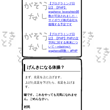
【プログラミング日
記】 【PHP】
grapheme_levenshtein関
数が可決されました・
サイボウズ株式会社を
復職する予定です
【プログラミング日
記】 【PHP】PHPの文
字列に対する将来につ
いて～mbstringと
grapheme関数～ #PHP
げんきになる体操？
まず、左足を上に上げます。
上げた左足を下げたら、右足を上げま
す。
嘘です。これをやっても元気になれませ
ん。ごめんなさい。
村民