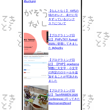
#burikaigi
【なんとなく】 10代の
頃のオレと、未だに引
きずっているジンク
ス？について
【プログラミング日
記】 PHPxTKY August
2025に登壇してきまし
た #phpxtky
【プログラミング日
記】 【PHP】grapheme
関数に大文字・小文字
の判定のロケールを追
加することが可決され
ました
【プログラミング日
記】 TechRAMEN 2025
Conferenceに行ってきた
#techramen25conf