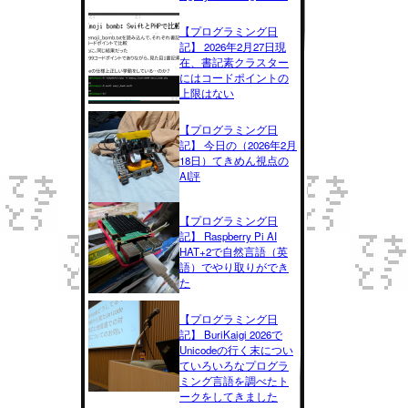
【プログラミング日
記】 2026年2月27日現
在、書記素クラスター
にはコードポイントの
上限はない
【プログラミング日
記】 今日の（2026年2月
18日）てきめん視点の
AI評
【プログラミング日
記】 Raspberry Pi AI
HAT+2で自然言語（英
語）でやり取りができ
た
【プログラミング日
記】 BuriKaigi 2026で
Unicodeの行く末につい
ていろいろなプログラ
ミング言語を調べたト
ークをしてきました