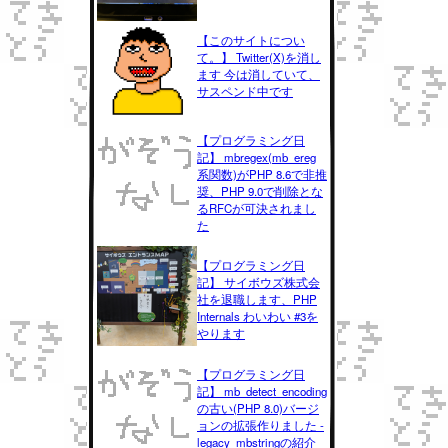
【このサイトについ
て。】 Twitter(X)を消し
ます 今は消していて、
サスペンド中です
【プログラミング日
記】 mbregex(mb_ereg
系関数)がPHP 8.6で非推
奨、PHP 9.0で削除とな
るRFCが可決されまし
た
【プログラミング日
記】 サイボウズ株式会
社を退職します、PHP
Internals わいわい #3を
やります
【プログラミング日
記】 mb_detect_encoding
の古い(PHP 8.0)バージ
ョンの拡張作りました -
legacy_mbstringの紹介