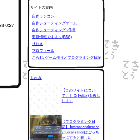
サイトの案内
自作ラジコン
自作シューティングゲーム
28 0:27
自作シューティング 2作目
更新情報ですよ～(RSS)
りれき
プロフィール
こらむ: ゲーム作りとプログラミング日記
りれき
【このサイトについ
て。】 X(Twitter)を復活
します
【プログラミング日
記】 Internationalization
とLocalizationはごっち
ゃにすると難しい