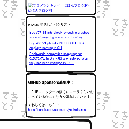
にほんブログ村
php-src 発見したバグリスト
Bug #77165 mb_check_encoding crashes
when argument given an empty array
Bug #80771 phpinfo(INFO_CREDITS)
displays nothing in CLI
Backwards-compatible mappings for
0x5C/0x7E in Shift-JIS are restored, after
they had been changed in 8.1.0.
GitHub Sponsors募集中!!
「PHPコミッターのぼくにコーラくらいお
ごってやるか…」な方を募集しています。
くわしくはこちら →
https://github.com/sponsors/youkidearitai