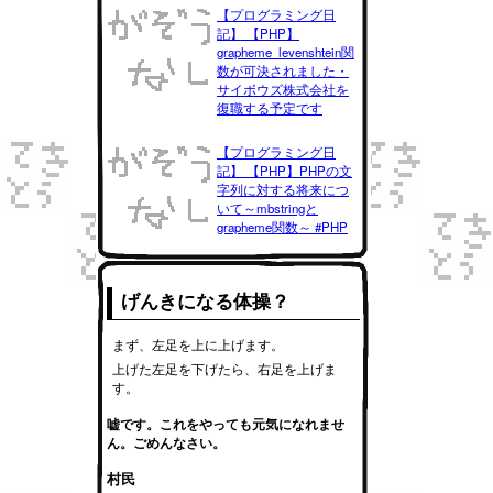
【プログラミング日
記】 【PHP】
grapheme_levenshtein関
数が可決されました・
サイボウズ株式会社を
復職する予定です
【プログラミング日
記】 【PHP】PHPの文
字列に対する将来につ
いて～mbstringと
grapheme関数～ #PHP
げんきになる体操？
まず、左足を上に上げます。
上げた左足を下げたら、右足を上げま
す。
嘘です。これをやっても元気になれませ
ん。ごめんなさい。
村民