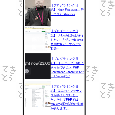
【プログラミング日
記】 Hack Fes. 2025に行
ってきた #hackfes
【プログラミング日
記】 Unicodeに完全移行
したい - PHPのmb_ereg
系関数をどうするかで
相談 -
【プログラミング日
記】 【モヤモヤ】6月に
あったできごと PHP
Conference Japan 2025や
PHPverseなど
【プログラミング日
記】 鬼車のメンテナン
スが終了していまし
た。そしてPHPでは
mb_ereg系の関数に影響
があります。