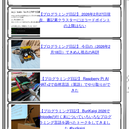
【プログラミング日記】 2026年2月27日現
在、書記素クラスターにはコードポイント
の上限はない
【プログラミング日記】 今日の（2026年2
月18日）てきめん視点のAI評
【プログラミング日記】 Raspberry Pi AI
HAT+2で自然言語（英語）でやり取りがで
きた
【プログラミング日記】 BuriKaigi 2026で
Unicodeの行く末についていろいろなプログ
ラミング言語を調べたトークをしてきまし
た #burikaigi