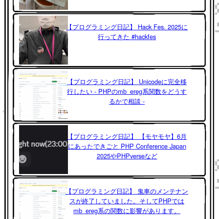
【プログラミング日記】 Hack Fes. 2025に
行ってきた #hackfes
【プログラミング日記】 Unicodeに完全移
行したい - PHPのmb_ereg系関数をどうす
るかで相談 -
【プログラミング日記】 【モヤモヤ】6月
にあったできごと PHP Conference Japan
2025やPHPverseなど
【プログラミング日記】 鬼車のメンテナン
スが終了していました。そしてPHPでは
mb_ereg系の関数に影響があります。