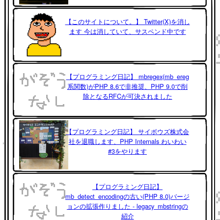
【このサイトについて。】 Twitter(X)を消し
ます 今は消していて、サスペンド中です
【プログラミング日記】 mbregex(mb_ereg
系関数)がPHP 8.6で非推奨、PHP 9.0で削
除となるRFCが可決されました
【プログラミング日記】 サイボウズ株式会
社を退職します、PHP Internals わいわい
#3をやります
【プログラミング日記】
mb_detect_encodingの古い(PHP 8.0)バージ
ョンの拡張作りました - legacy_mbstringの
紹介