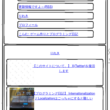
更新情報ですよ～(RSS)
りれき
プロフィール
こらむ: ゲーム作りとプログラミング日記
りれき
【このサイトについて。】 X(Twitter)を復活
します
【プログラミング日記】 Internationalization
とLocalizationはごっちゃにすると難しい