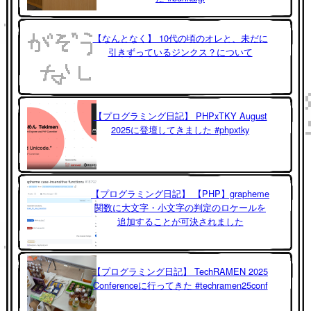
【なんとなく】 10代の頃のオレと、未だに
引きずっているジンクス？について
【プログラミング日記】 PHPxTKY August
2025に登壇してきました #phpxtky
【プログラミング日記】 【PHP】grapheme
関数に大文字・小文字の判定のロケールを
追加することが可決されました
【プログラミング日記】 TechRAMEN 2025
Conferenceに行ってきた #techramen25conf