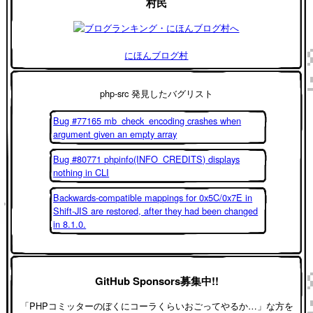
村民
にほんブログ村
php-src 発見したバグリスト
Bug #77165 mb_check_encoding crashes when
argument given an empty array
Bug #80771 phpinfo(INFO_CREDITS) displays
nothing in CLI
Backwards-compatible mappings for 0x5C/0x7E in
Shift-JIS are restored, after they had been changed
in 8.1.0.
GitHub Sponsors募集中!!
「PHPコミッターのぼくにコーラくらいおごってやるか…」な方を