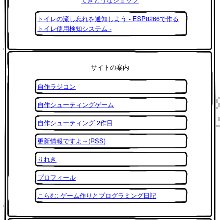
トイレの流し忘れを通知しよう - ESP8266で作る
トイレ使用検知システム -
サイトの案内
自作ラジコン
自作シューティングゲーム
自作シューティング 2作目
更新情報ですよ～(RSS)
りれき
プロフィール
こらむ: ゲーム作りとプログラミング日記