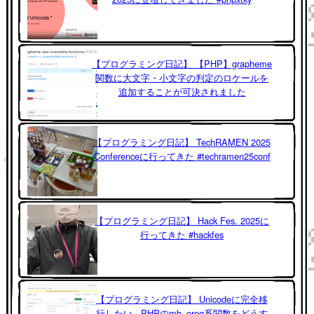
【プログラミング日記】 【PHP】grapheme
関数に大文字・小文字の判定のロケールを
追加することが可決されました
【プログラミング日記】 TechRAMEN 2025
Conferenceに行ってきた #techramen25conf
【プログラミング日記】 Hack Fes. 2025に
行ってきた #hackfes
【プログラミング日記】 Unicodeに完全移
行したい - PHPのmb_ereg系関数をどうす