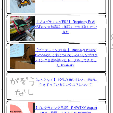
【プログラミング日記】 Raspberry Pi AI
HAT+2で自然言語（英語）でやり取りがで
きた
【プログラミング日記】 BuriKaigi 2026で
Unicodeの行く末についていろいろなプログ
ラミング言語を調べたトークをしてきまし
た #burikaigi
【なんとなく】 10代の頃のオレと、未だに
引きずっているジンクス？について
【プログラミング日記】 PHPxTKY August
2025に登壇してきました #phpxtky