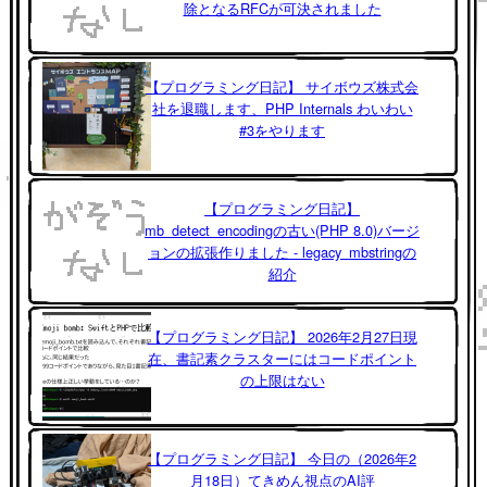
除となるRFCが可決されました
【プログラミング日記】 サイボウズ株式会
社を退職します、PHP Internals わいわい
#3をやります
【プログラミング日記】
mb_detect_encodingの古い(PHP 8.0)バージ
ョンの拡張作りました - legacy_mbstringの
紹介
【プログラミング日記】 2026年2月27日現
在、書記素クラスターにはコードポイント
の上限はない
【プログラミング日記】 今日の（2026年2
月18日）てきめん視点のAI評