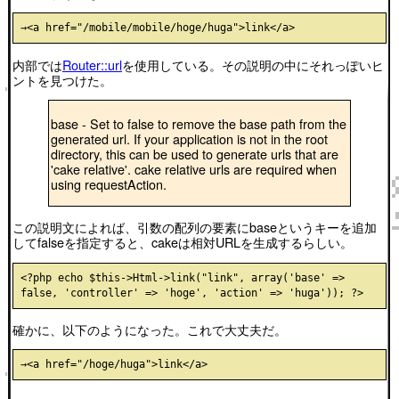
内部では
Router::url
を使用している。その説明の中にそれっぽいヒ
ントを見つけた。
base - Set to false to remove the base path from the
generated url. If your application is not in the root
directory, this can be used to generate urls that are
'cake relative'. cake relative urls are required when
using requestAction.
この説明文によれば、引数の配列の要素にbaseというキーを追加
してfalseを指定すると、cakeは相対URLを生成するらしい。
<?php echo $this->Html->link("link", array('base' => 
確かに、以下のようになった。これで大丈夫だ。