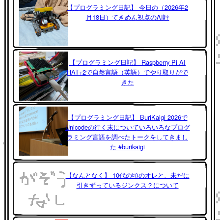
【プログラミング日記】 今日の（2026年2
月18日）てきめん視点のAI評
【プログラミング日記】 Raspberry Pi AI
HAT+2で自然言語（英語）でやり取りがで
きた
【プログラミング日記】 BuriKaigi 2026で
Unicodeの行く末についていろいろなプログ
ラミング言語を調べたトークをしてきまし
た #burikaigi
【なんとなく】 10代の頃のオレと、未だに
引きずっているジンクス？について