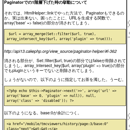
Paginatorでの1階層下げた時の挙動について
それでは、HtmlHelper::linkでやった方法で、Paginatorもできるの
か。実は出来ない。困ったことに、URLを生成する関数で、
array('base' => false)の部分が消されてしまう。
 $url = array_merge(Set::filter($url, true), 
http://api13.cakephp.org/view_source/paginator-helper/#l-362
消される部分が、Set::filter($url, true)の部分ではfalseが削除されて
しまうし、array_intersect_key($url, array('plugin' => true))の部分
でもpluginというキーでないと削除されてしまう。
しょうがないので、以下のように指定してお茶を濁した。うーむ。
<?php echo $this->Paginator->next('>>', array('url' => 
array('base' => 0, 'plugin' => null)), null, 
以下のようになる。base:0が余計につく。
<a href="/mobile/tmcviewers/history/page:3/base:0" 