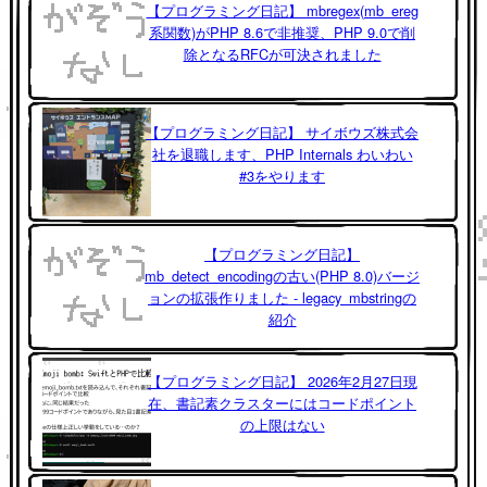
【プログラミング日記】 mbregex(mb_ereg
系関数)がPHP 8.6で非推奨、PHP 9.0で削
除となるRFCが可決されました
【プログラミング日記】 サイボウズ株式会
社を退職します、PHP Internals わいわい
#3をやります
【プログラミング日記】
mb_detect_encodingの古い(PHP 8.0)バージ
ョンの拡張作りました - legacy_mbstringの
紹介
【プログラミング日記】 2026年2月27日現
在、書記素クラスターにはコードポイント
の上限はない