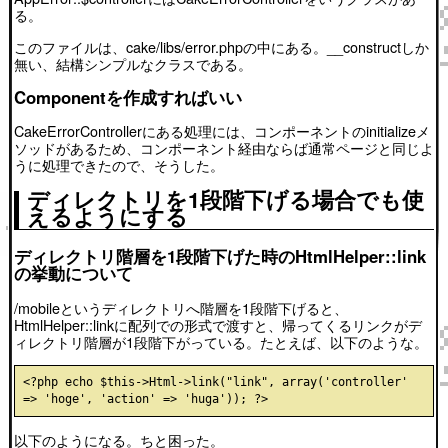
る。
このファイルは、cake/libs/error.phpの中にある。__constructしか
無い、結構シンプルなクラスである。
Componentを作成すればいい
CakeErrorControllerにある処理には、コンポーネントのinitializeメ
ソッドがあるため、コンポーネント経由ならば通常ページと同じよ
うに処理できたので、そうした。
ディレクトリを1段階下げる場合でも使
えるようにする
ディレクトリ階層を1段階下げた時のHtmlHelper::link
の挙動について
/mobileというディレクトリへ階層を1段階下げると、
HtmlHelper::linkに配列での形式で渡すと、帰ってくるリンクがデ
ィレクトリ階層が1段階下がっている。たとえば、以下のような。
<?php echo $this->Html->link("link", array('controller' 
以下のようになる。ちと困った。