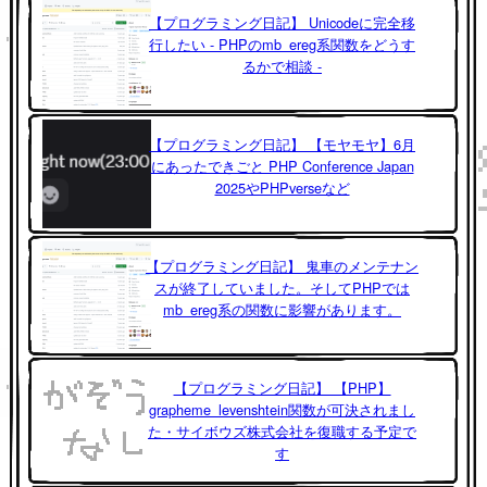
【プログラミング日記】 Unicodeに完全移
行したい - PHPのmb_ereg系関数をどうす
るかで相談 -
【プログラミング日記】 【モヤモヤ】6月
にあったできごと PHP Conference Japan
2025やPHPverseなど
【プログラミング日記】 鬼車のメンテナン
スが終了していました。そしてPHPでは
mb_ereg系の関数に影響があります。
【プログラミング日記】 【PHP】
grapheme_levenshtein関数が可決されまし
た・サイボウズ株式会社を復職する予定で
す