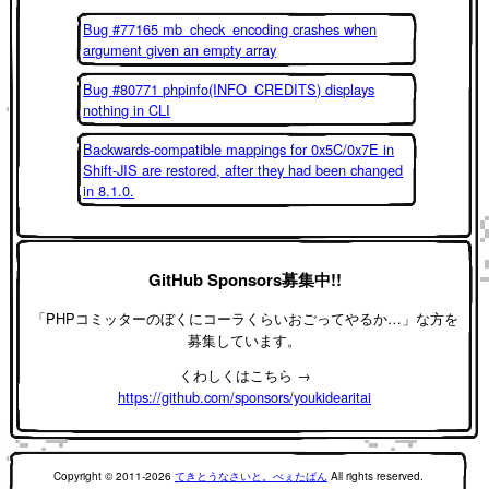
Bug #77165 mb_check_encoding crashes when
argument given an empty array
Bug #80771 phpinfo(INFO_CREDITS) displays
nothing in CLI
Backwards-compatible mappings for 0x5C/0x7E in
Shift-JIS are restored, after they had been changed
in 8.1.0.
GitHub Sponsors募集中!!
「PHPコミッターのぼくにコーラくらいおごってやるか…」な方を
募集しています。
くわしくはこちら →
https://github.com/sponsors/youkidearitai
Copyright © 2011-2026
てきとうなさいと。べぇたばん
All rights reserved.