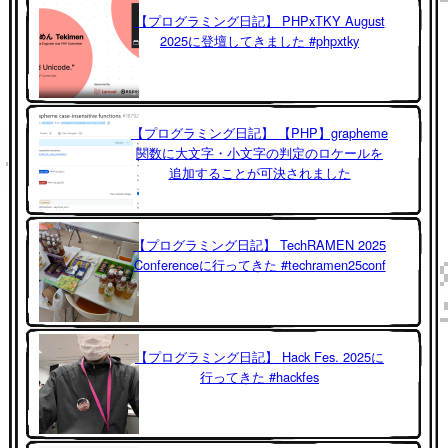
【プログラミング日記】 PHPxTKY August
2025に登壇してきました #phpxtky
【プログラミング日記】 【PHP】grapheme
関数に大文字・小文字の判定のロケールを
追加することが可決されました
【プログラミング日記】 TechRAMEN 2025
Conferenceに行ってきた #techramen25conf
【プログラミング日記】 Hack Fes. 2025に
行ってきた #hackfes