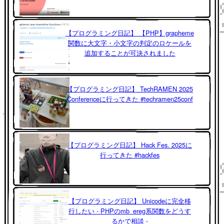
【プログラミング日記】 【PHP】grapheme
関数に大文字・小文字の判定のロケールを
追加することが可決されました
【プログラミング日記】 TechRAMEN 2025
Conferenceに行ってきた #techramen25conf
【プログラミング日記】 Hack Fes. 2025に
行ってきた #hackfes
【プログラミング日記】 Unicodeに完全移
行したい - PHPのmb_ereg系関数をどうす
るかで相談 -