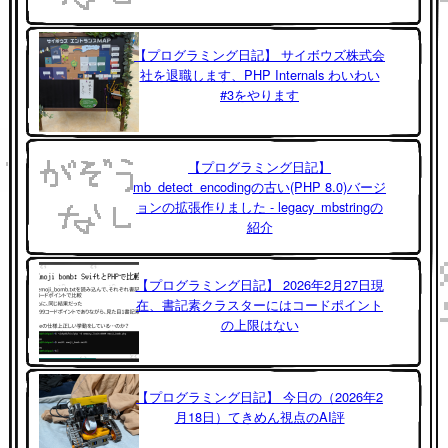
【プログラミング日記】 サイボウズ株式会
社を退職します、PHP Internals わいわい
#3をやります
【プログラミング日記】
mb_detect_encodingの古い(PHP 8.0)バージ
ョンの拡張作りました - legacy_mbstringの
紹介
【プログラミング日記】 2026年2月27日現
在、書記素クラスターにはコードポイント
の上限はない
【プログラミング日記】 今日の（2026年2
月18日）てきめん視点のAI評