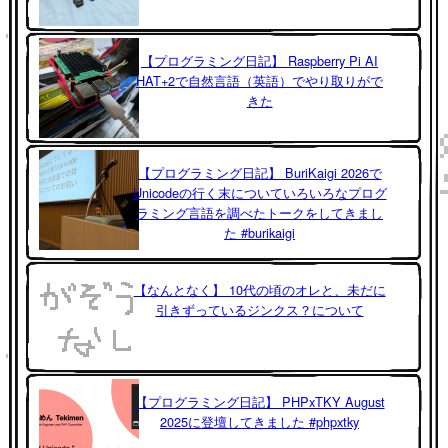
【プログラミング日記】 Raspberry Pi AI
HAT+2で自然言語（英語）でやり取りがで
きた
【プログラミング日記】 BuriKaigi 2026で
Unicodeの行く末についていろいろなプログ
ラミング言語を調べたトークをしてきまし
た #burikaigi
【なんとなく】 10代の頃のオレと、未だに
引きずっているジンクス？について
【プログラミング日記】 PHPxTKY August
2025に登壇してきました #phpxtky