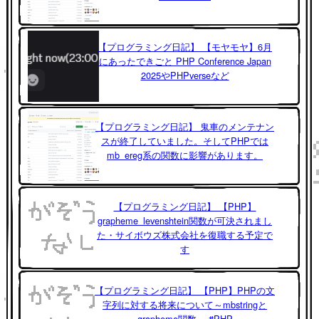
【プログラミング日記】 【モヤモヤ】6月
にあったできごと PHP Conference Japan
2025やPHPverseなど
【プログラミング日記】 鬼車のメンテナン
スが終了していました。そしてPHPでは
mb_ereg系の関数に影響があります。
【プログラミング日記】 【PHP】
grapheme_levenshtein関数が可決されまし
た・サイボウズ株式会社を復職する予定で
す
【プログラミング日記】 【PHP】PHPの文
字列に対する将来について～mbstringと
grapheme関数～ #PHP