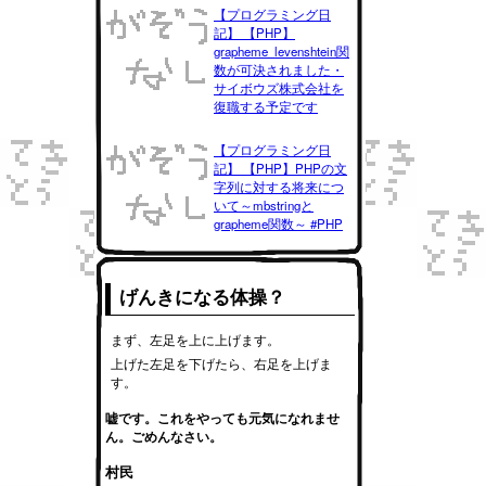
【プログラミング日
記】 【PHP】
grapheme_levenshtein関
数が可決されました・
サイボウズ株式会社を
復職する予定です
【プログラミング日
記】 【PHP】PHPの文
字列に対する将来につ
いて～mbstringと
grapheme関数～ #PHP
げんきになる体操？
まず、左足を上に上げます。
上げた左足を下げたら、右足を上げま
す。
嘘です。これをやっても元気になれませ
ん。ごめんなさい。
村民