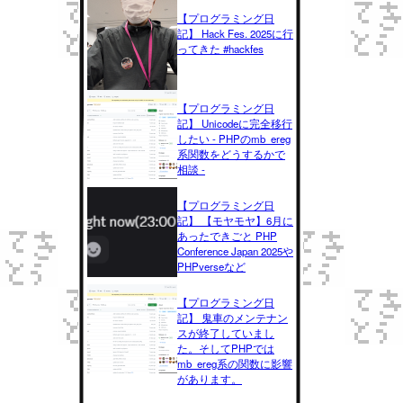
【プログラミング日
記】 Hack Fes. 2025に行
ってきた #hackfes
【プログラミング日
記】 Unicodeに完全移行
したい - PHPのmb_ereg
系関数をどうするかで
相談 -
【プログラミング日
記】 【モヤモヤ】6月に
あったできごと PHP
Conference Japan 2025や
PHPverseなど
【プログラミング日
記】 鬼車のメンテナン
スが終了していまし
た。そしてPHPでは
mb_ereg系の関数に影響
があります。