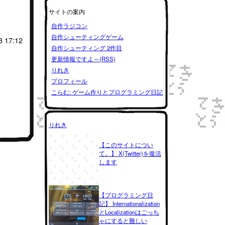
サイトの案内
自作ラジコン
自作シューティングゲーム
3 17:12
自作シューティング 2作目
更新情報ですよ～(RSS)
りれき
プロフィール
こらむ: ゲーム作りとプログラミング日記
りれき
【このサイトについ
て。】 X(Twitter)を復活
します
【プログラミング日
記】 Internationalization
とLocalizationはごっち
ゃにすると難しい