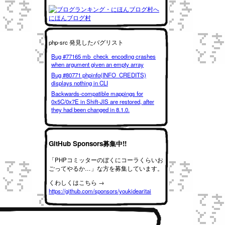
にほんブログ村
php-src 発見したバグリスト
Bug #77165 mb_check_encoding crashes
when argument given an empty array
Bug #80771 phpinfo(INFO_CREDITS)
displays nothing in CLI
Backwards-compatible mappings for
0x5C/0x7E in Shift-JIS are restored, after
they had been changed in 8.1.0.
GitHub Sponsors募集中!!
「PHPコミッターのぼくにコーラくらいお
ごってやるか…」な方を募集しています。
くわしくはこちら →
https://github.com/sponsors/youkidearitai