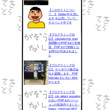
【このサイトについ
て。】 Twitter(X)を消し
ます 今は消していて、
サスペンド中です
【プログラミング日
記】 mbregex(mb_ereg
系関数)がPHP 8.6で非推
奨、PHP 9.0で削除とな
るRFCが可決されまし
た
【プログラミング日
記】 サイボウズ株式会
社を退職します、PHP
Internals わいわい #3を
やります
【プログラミング日
記】 mb_detect_encoding
の古い(PHP 8.0)バージ
ョンの拡張作りました -
legacy_mbstringの紹介