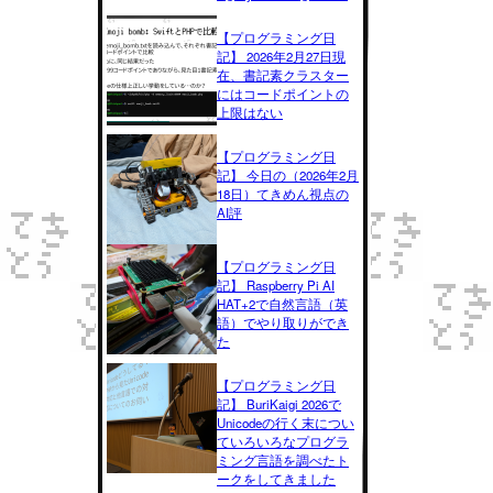
【プログラミング日
記】 2026年2月27日現
在、書記素クラスター
にはコードポイントの
上限はない
【プログラミング日
記】 今日の（2026年2月
18日）てきめん視点の
AI評
【プログラミング日
記】 Raspberry Pi AI
HAT+2で自然言語（英
語）でやり取りができ
た
【プログラミング日
記】 BuriKaigi 2026で
Unicodeの行く末につい
ていろいろなプログラ
ミング言語を調べたト
ークをしてきました