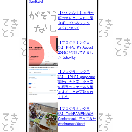
#burikaigi
【なんとなく】 10代の
頃のオレと、未だに引
きずっているジンク
ス？について
【プログラミング日
記】 PHPxTKY August
2025に登壇してきまし
た #phpxtky
【プログラミング日
記】 【PHP】grapheme
関数に大文字・小文字
の判定のロケールを追
加することが可決され
ました
【プログラミング日
記】 TechRAMEN 2025
Conferenceに行ってきた
#techramen25conf