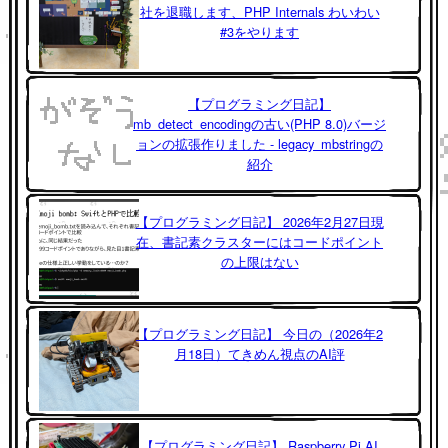
社を退職します、PHP Internals わいわい
#3をやります
【プログラミング日記】
mb_detect_encodingの古い(PHP 8.0)バージ
ョンの拡張作りました - legacy_mbstringの
紹介
【プログラミング日記】 2026年2月27日現
在、書記素クラスターにはコードポイント
の上限はない
【プログラミング日記】 今日の（2026年2
月18日）てきめん視点のAI評
【プログラミング日記】 Raspberry Pi AI