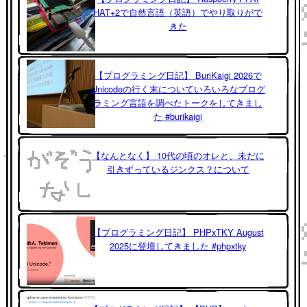
HAT+2で自然言語（英語）でやり取りがで
きた
【プログラミング日記】 BuriKaigi 2026で
Unicodeの行く末についていろいろなプログ
ラミング言語を調べたトークをしてきまし
た #burikaigi
【なんとなく】 10代の頃のオレと、未だに
引きずっているジンクス？について
【プログラミング日記】 PHPxTKY August
2025に登壇してきました #phpxtky