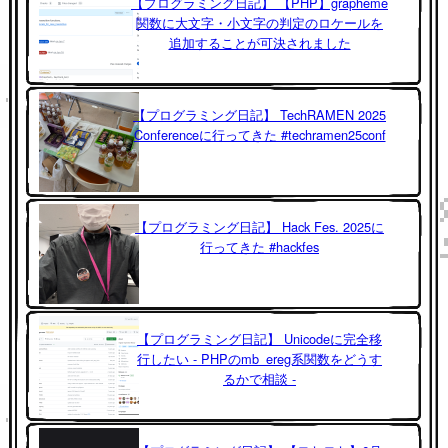
【プログラミング日記】 【PHP】grapheme
関数に大文字・小文字の判定のロケールを
追加することが可決されました
【プログラミング日記】 TechRAMEN 2025
Conferenceに行ってきた #techramen25conf
【プログラミング日記】 Hack Fes. 2025に
行ってきた #hackfes
【プログラミング日記】 Unicodeに完全移
行したい - PHPのmb_ereg系関数をどうす
るかで相談 -