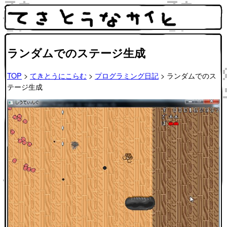
ランダムでのステージ生成
TOP
>
てきとうにこらむ
>
プログラミング日記
> ランダムでのス
テージ生成