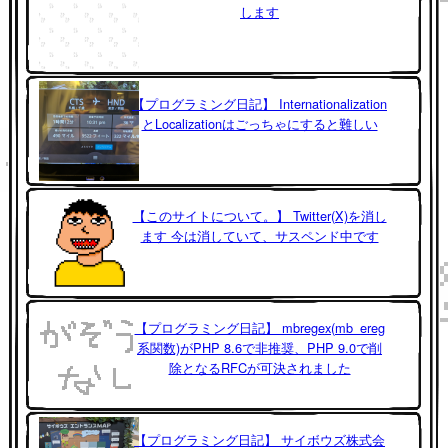
します
【プログラミング日記】 Internationalization
とLocalizationはごっちゃにすると難しい
【このサイトについて。】 Twitter(X)を消し
ます 今は消していて、サスペンド中です
【プログラミング日記】 mbregex(mb_ereg
系関数)がPHP 8.6で非推奨、PHP 9.0で削
除となるRFCが可決されました
【プログラミング日記】 サイボウズ株式会