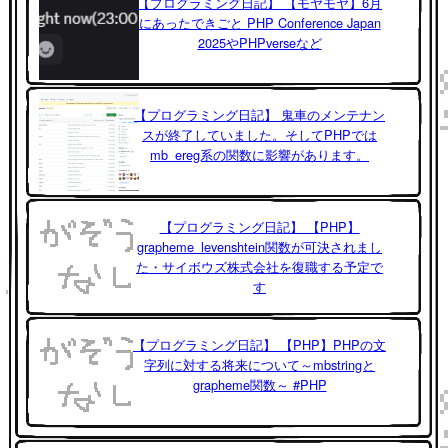
【プログラミング日記】 【モヤモヤ】6月
にあったできごと PHP Conference Japan
2025やPHPverseなど
【プログラミング日記】 鬼車のメンテナン
スが終了していました。そしてPHPでは
mb_ereg系の関数に影響があります。
【プログラミング日記】 【PHP】
grapheme_levenshtein関数が可決されまし
た・サイボウズ株式会社を復職する予定で
す
【プログラミング日記】 【PHP】PHPの文
字列に対する将来について～mbstringと
grapheme関数～ #PHP