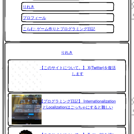
りれき
プロフィール
こらむ: ゲーム作りとプログラミング日記
りれき
【このサイトについて。】 X(Twitter)を復活
します
【プログラミング日記】 Internationalization
とLocalizationはごっちゃにすると難しい