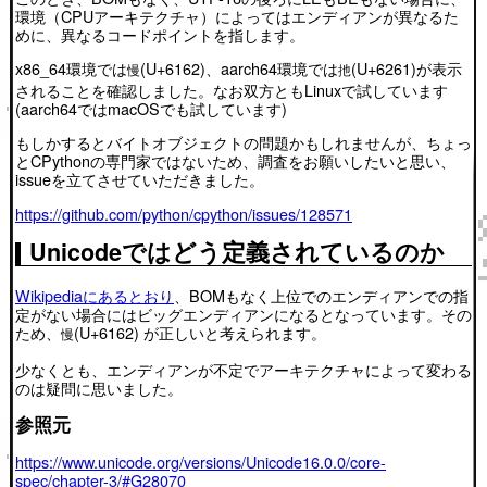
環境（CPUアーキテクチャ）によってはエンディアンが異なるた
めに、異なるコードポイントを指します。
x86_64環境では
(U+6162)、aarch64環境では
(U+6261)が表示
慢
扡
されることを確認しました。なお双方ともLinuxで試しています
(aarch64ではmacOSでも試しています)
もしかするとバイトオブジェクトの問題かもしれませんが、ちょっ
とCPythonの専門家ではないため、調査をお願いしたいと思い、
issueを立てさせていただきました。
https://github.com/python/cpython/issues/128571
Unicodeではどう定義されているのか
Wikipediaにあるとおり
、BOMもなく上位でのエンディアンでの指
定がない場合にはビッグエンディアンになるとなっています。その
ため、
(U+6162) が正しいと考えられます。
慢
少なくとも、エンディアンが不定でアーキテクチャによって変わる
のは疑問に思いました。
参照元
https://www.unicode.org/versions/Unicode16.0.0/core-
spec/chapter-3/#G28070