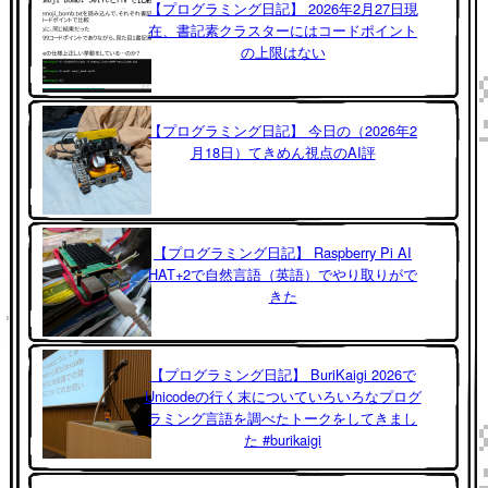
【プログラミング日記】 2026年2月27日現
在、書記素クラスターにはコードポイント
の上限はない
【プログラミング日記】 今日の（2026年2
月18日）てきめん視点のAI評
【プログラミング日記】 Raspberry Pi AI
HAT+2で自然言語（英語）でやり取りがで
きた
【プログラミング日記】 BuriKaigi 2026で
Unicodeの行く末についていろいろなプログ
ラミング言語を調べたトークをしてきまし
た #burikaigi