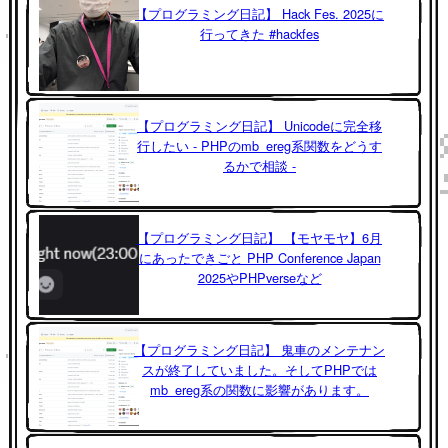
【プログラミング日記】 Hack Fes. 2025に
行ってきた #hackfes
【プログラミング日記】 Unicodeに完全移
行したい - PHPのmb_ereg系関数をどうす
るかで相談 -
【プログラミング日記】 【モヤモヤ】6月
にあったできごと PHP Conference Japan
2025やPHPverseなど
【プログラミング日記】 鬼車のメンテナン
スが終了していました。そしてPHPでは
mb_ereg系の関数に影響があります。