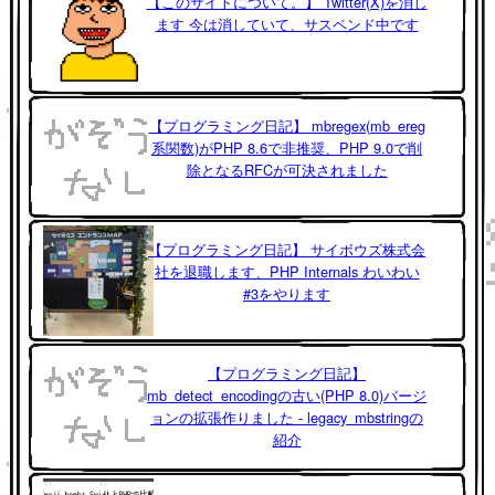
【このサイトについて。】 Twitter(X)を消し
ます 今は消していて、サスペンド中です
【プログラミング日記】 mbregex(mb_ereg
系関数)がPHP 8.6で非推奨、PHP 9.0で削
除となるRFCが可決されました
【プログラミング日記】 サイボウズ株式会
社を退職します、PHP Internals わいわい
#3をやります
【プログラミング日記】
mb_detect_encodingの古い(PHP 8.0)バージ
ョンの拡張作りました - legacy_mbstringの
紹介