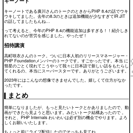
キーノート
キーノートである廣川さんのトークのときからPHP 8.4の話でウキ
ウキしてました。去年の8.3のときは追加機能が少なすぎてIR JIT
の話してましたもんね…
って考えると、今年のPHP 8.4の機能追加は多すぎる！！紹介しき
れてないのが苦労を感じました。やったぜ！
招待講演
高町咲衣さんのトーク。ついに日本人初のリリースマネージャー・
PHP Foundationメンバーのトークです。すごかったです。本当 に
彗星のごとく現れてこうやって我々に日本語で新しい話をもたらし
てくれるの、本当にスーパースターです。ありがとうございます。
2023年にはこんなの想像できませんでした。嬉しくて仕方がなか
ったです。
まとめ
簡単になりましたが、もっと見たいトークとかありましたので、動
画ができたら見ようと思います。みたいトーク結構あったので 。
それと、PHP Internals わいわいは必ず別の機会でやります。よろ
しくお願いいたします。
ちょっと前にライブ配信したのでそっちも見てね