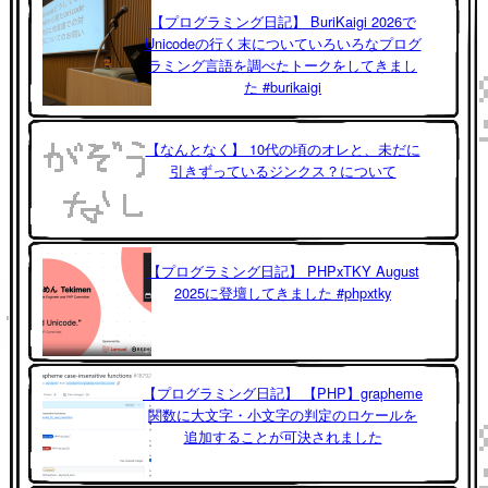
【プログラミング日記】 BuriKaigi 2026で
Unicodeの行く末についていろいろなプログ
ラミング言語を調べたトークをしてきまし
た #burikaigi
【なんとなく】 10代の頃のオレと、未だに
引きずっているジンクス？について
【プログラミング日記】 PHPxTKY August
2025に登壇してきました #phpxtky
【プログラミング日記】 【PHP】grapheme
関数に大文字・小文字の判定のロケールを
追加することが可決されました