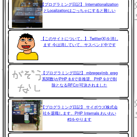
【プログラミング日記】 Internationalization
とLocalizationはごっちゃにすると難しい
【このサイトについて。】 Twitter(X)を消し
ます 今は消していて、サスペンド中です
【プログラミング日記】 mbregex(mb_ereg
系関数)がPHP 8.6で非推奨、PHP 9.0で削
除となるRFCが可決されました
【プログラミング日記】 サイボウズ株式会
社を退職します、PHP Internals わいわい
#3をやります