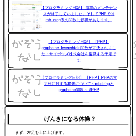
【プログラミング日記】 鬼車のメンテナン
スが終了していました。そしてPHPでは
mb_ereg系の関数に影響があります。
【プログラミング日記】 【PHP】
grapheme_levenshtein関数が可決されまし
た・サイボウズ株式会社を復職する予定で
す
【プログラミング日記】 【PHP】PHPの文
字列に対する将来について～mbstringと
grapheme関数～ #PHP
げんきになる体操？
まず、左足を上に上げます。