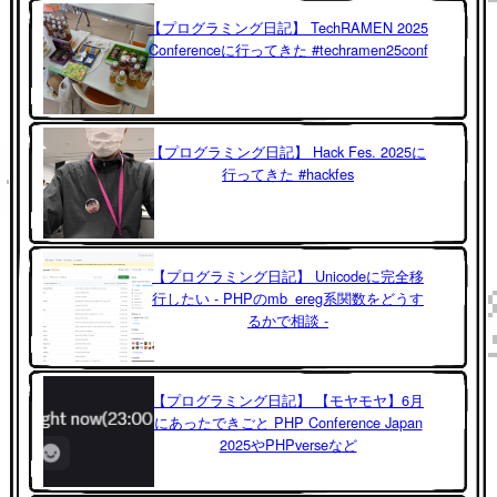
【プログラミング日記】 TechRAMEN 2025
Conferenceに行ってきた #techramen25conf
【プログラミング日記】 Hack Fes. 2025に
行ってきた #hackfes
【プログラミング日記】 Unicodeに完全移
行したい - PHPのmb_ereg系関数をどうす
るかで相談 -
【プログラミング日記】 【モヤモヤ】6月
にあったできごと PHP Conference Japan
2025やPHPverseなど