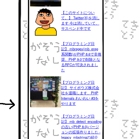
【このサイトについ
て。】 Twitter(X)を消し
ます 今は消していて、
サスペンド中です
【プログラミング日
記】 mbregex(mb_ereg
系関数)がPHP 8.6で非推
奨、PHP 9.0で削除とな
るRFCが可決されまし
た
【プログラミング日
記】 サイボウズ株式会
社を退職します、PHP
Internals わいわい #3を
やります
【プログラミング日
記】 mb_detect_encoding
の古い(PHP 8.0)バージ
ョンの拡張作りました -
legacy_mbstringの紹介