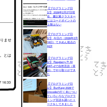
【プログラミング日
記】 2026年2月27日現
在、書記素クラスター
にはコードポイントの
上限はない
【プログラミング日
記】 今日の（2026年2月
ありませ
18日）てきめん視点の
AI評
)。とは
【プログラミング日
記】 Raspberry Pi AI
HAT+2で自然言語（英
語）でやり取りができ
た
7 16:33
【プログラミング日
記】 BuriKaigi 2026で
Unicodeの行く末につい
ていろいろなプログラ
ミング言語を調べたト
ークをしてきました