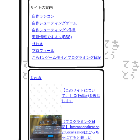
サイトの案内
自作ラジコン
自作シューティングゲーム
自作シューティング 2作目
更新情報ですよ～(RSS)
りれき
プロフィール
こらむ: ゲーム作りとプログラミング日記
りれき
【このサイトについ
て。】 X(Twitter)を復活
します
【プログラミング日
記】 Internationalization
とLocalizationはごっち
ゃにすると難しい