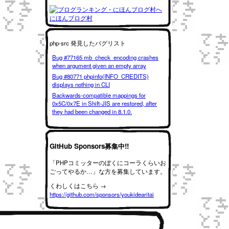
にほんブログ村
php-src 発見したバグリスト
Bug #77165 mb_check_encoding crashes
when argument given an empty array
Bug #80771 phpinfo(INFO_CREDITS)
displays nothing in CLI
Backwards-compatible mappings for
0x5C/0x7E in Shift-JIS are restored, after
they had been changed in 8.1.0.
GitHub Sponsors募集中!!
「PHPコミッターのぼくにコーラくらいお
ごってやるか…」な方を募集しています。
くわしくはこちら →
https://github.com/sponsors/youkidearitai