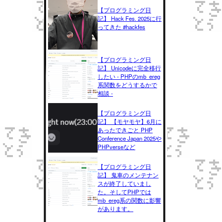
【プログラミング日
記】 Hack Fes. 2025に行
ってきた #hackfes
【プログラミング日
記】 Unicodeに完全移行
したい - PHPのmb_ereg
系関数をどうするかで
相談 -
【プログラミング日
記】 【モヤモヤ】6月に
あったできごと PHP
Conference Japan 2025や
PHPverseなど
【プログラミング日
記】 鬼車のメンテナン
スが終了していまし
た。そしてPHPでは
mb_ereg系の関数に影響
があります。