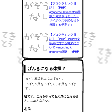
【プログラミング日
記】 【PHP】
grapheme_levenshtein関
数が可決されました・
サイボウズ株式会社を
復職する予定です
【プログラミング日
記】 【PHP】PHPの文
字列に対する将来につ
いて～mbstringと
grapheme関数～ #PHP
げんきになる体操？
まず、左足を上に上げます。
上げた左足を下げたら、右足を上げま
す。
嘘です。これをやっても元気になれませ
ん。ごめんなさい。
村民