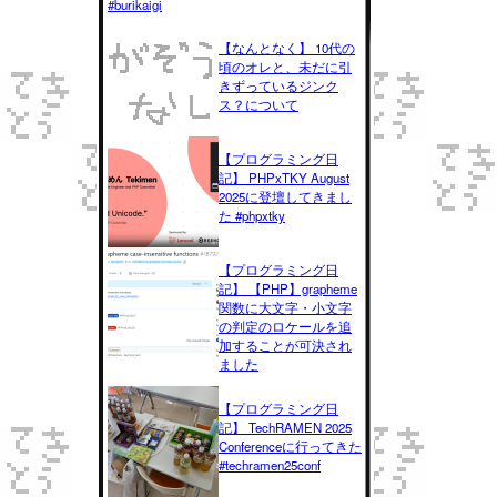
#burikaigi
【なんとなく】 10代の
頃のオレと、未だに引
きずっているジンク
ス？について
【プログラミング日
記】 PHPxTKY August
2025に登壇してきまし
た #phpxtky
【プログラミング日
記】 【PHP】grapheme
関数に大文字・小文字
の判定のロケールを追
加することが可決され
ました
【プログラミング日
記】 TechRAMEN 2025
Conferenceに行ってきた
#techramen25conf