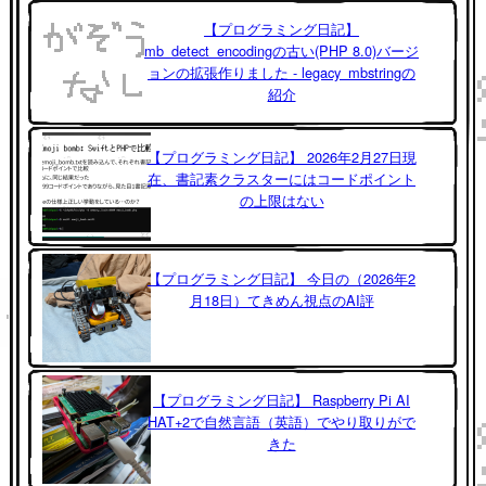
【プログラミング日記】
mb_detect_encodingの古い(PHP 8.0)バージ
ョンの拡張作りました - legacy_mbstringの
紹介
【プログラミング日記】 2026年2月27日現
在、書記素クラスターにはコードポイント
の上限はない
【プログラミング日記】 今日の（2026年2
月18日）てきめん視点のAI評
【プログラミング日記】 Raspberry Pi AI
HAT+2で自然言語（英語）でやり取りがで
きた