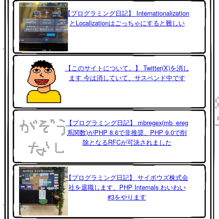
【プログラミング日記】 Internationalization
とLocalizationはごっちゃにすると難しい
【このサイトについて。】 Twitter(X)を消し
ます 今は消していて、サスペンド中です
【プログラミング日記】 mbregex(mb_ereg
系関数)がPHP 8.6で非推奨、PHP 9.0で削
除となるRFCが可決されました
【プログラミング日記】 サイボウズ株式会
社を退職します、PHP Internals わいわい
#3をやります