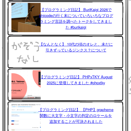
【プログラミング日記】 BuriKaigi 2026で
Unicodeの行く末についていろいろなプログ
ラミング言語を調べたトークをしてきまし
た #burikaigi
【なんとなく】 10代の頃のオレと、未だに
引きずっているジンクス？について
【プログラミング日記】 PHPxTKY August
2025に登壇してきました #phpxtky
【プログラミング日記】 【PHP】grapheme
関数に大文字・小文字の判定のロケールを
追加することが可決されました