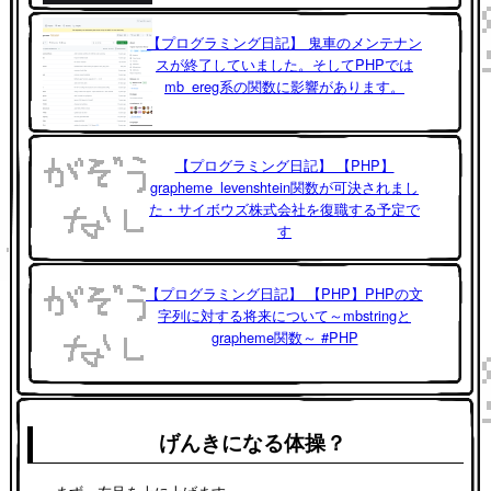
【プログラミング日記】 鬼車のメンテナン
スが終了していました。そしてPHPでは
mb_ereg系の関数に影響があります。
【プログラミング日記】 【PHP】
grapheme_levenshtein関数が可決されまし
た・サイボウズ株式会社を復職する予定で
す
【プログラミング日記】 【PHP】PHPの文
字列に対する将来について～mbstringと
grapheme関数～ #PHP
げんきになる体操？