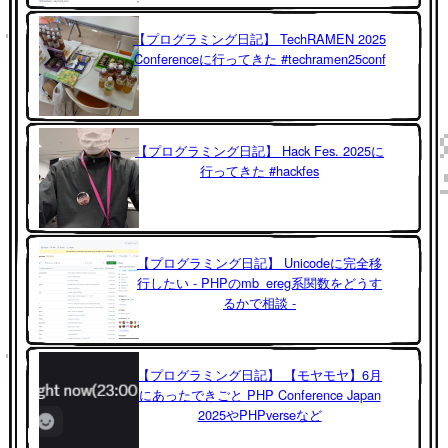
【プログラミング日記】 TechRAMEN 2025
Conferenceに行ってきた #techramen25conf
【プログラミング日記】 Hack Fes. 2025に
行ってきた #hackfes
【プログラミング日記】 Unicodeに完全移
行したい - PHPのmb_ereg系関数をどうす
るかで相談 -
【プログラミング日記】 【モヤモヤ】6月
にあったできごと PHP Conference Japan
2025やPHPverseなど