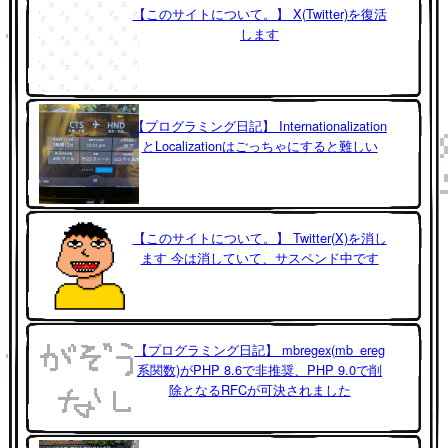
【このサイトについて。】 X(Twitter)を復活
します
【プログラミング日記】 Internationalization
とLocalizationはごっちゃにすると難しい
【このサイトについて。】 Twitter(X)を消し
ます 今は消していて、サスペンド中です
【プログラミング日記】 mbregex(mb_ereg
系関数)がPHP 8.6で非推奨、PHP 9.0で削
除となるRFCが可決されました