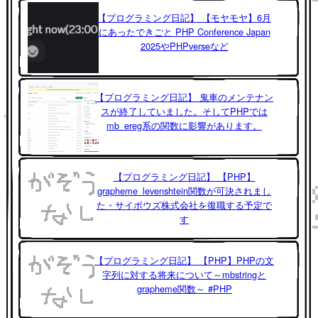
【プログラミング日記】 【モヤモヤ】6月
にあったできごと PHP Conference Japan
2025やPHPverseなど
【プログラミング日記】 鬼車のメンテナン
スが終了していました。そしてPHPでは
mb_ereg系の関数に影響があります。
【プログラミング日記】 【PHP】
grapheme_levenshtein関数が可決されまし
た・サイボウズ株式会社を復職する予定で
す
【プログラミング日記】 【PHP】PHPの文
字列に対する将来について～mbstringと
grapheme関数～ #PHP