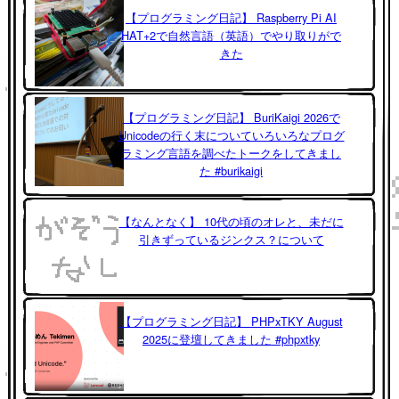
【プログラミング日記】 Raspberry Pi AI
HAT+2で自然言語（英語）でやり取りがで
きた
【プログラミング日記】 BuriKaigi 2026で
Unicodeの行く末についていろいろなプログ
ラミング言語を調べたトークをしてきまし
た #burikaigi
【なんとなく】 10代の頃のオレと、未だに
引きずっているジンクス？について
【プログラミング日記】 PHPxTKY August
2025に登壇してきました #phpxtky