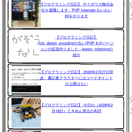
【プログラミング日記】 サイボウズ株式会
社を退職します、PHP Internals わいわい
#3をやります
【プログラミング日記】
mb_detect_encodingの古い(PHP 8.0)バージ
ョンの拡張作りました - legacy_mbstringの
紹介
【プログラミング日記】 2026年2月27日現
在、書記素クラスターにはコードポイント
の上限はない
【プログラミング日記】 今日の（2026年2
月18日）てきめん視点のAI評