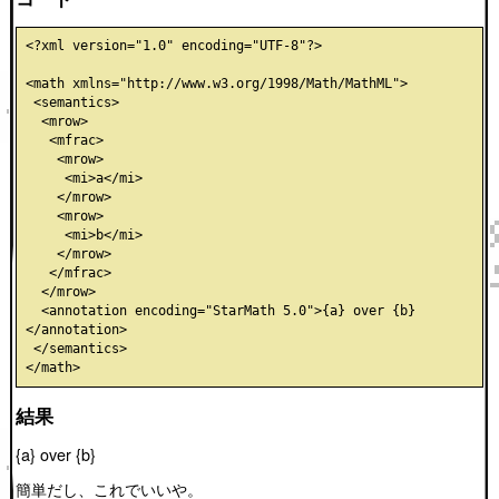
<?xml version="1.0" encoding="UTF-8"?>

<math xmlns="http://www.w3.org/1998/Math/MathML">

 <semantics>

  <mrow>

   <mfrac>

    <mrow>

     <mi>a</mi>

    </mrow>

    <mrow>

     <mi>b</mi>

    </mrow>

   </mfrac>

  </mrow>

  <annotation encoding="StarMath 5.0">{a} over {b} 
</annotation>

 </semantics>

結果
{a} over {b}
簡単だし、これでいいや。