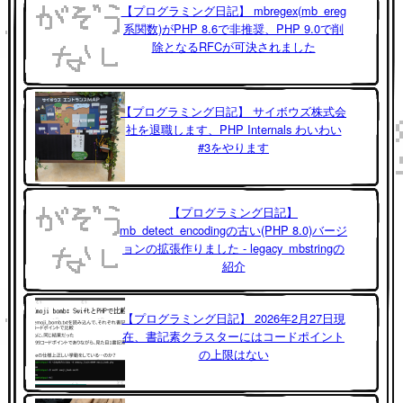
【プログラミング日記】 mbregex(mb_ereg
系関数)がPHP 8.6で非推奨、PHP 9.0で削
除となるRFCが可決されました
【プログラミング日記】 サイボウズ株式会
社を退職します、PHP Internals わいわい
#3をやります
【プログラミング日記】
mb_detect_encodingの古い(PHP 8.0)バージ
ョンの拡張作りました - legacy_mbstringの
紹介
【プログラミング日記】 2026年2月27日現
在、書記素クラスターにはコードポイント
の上限はない