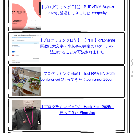
【プログラミング日記】 PHPxTKY August
2025に登壇してきました #phpxtky
【プログラミング日記】 【PHP】grapheme
関数に大文字・小文字の判定のロケールを
追加することが可決されました
【プログラミング日記】 TechRAMEN 2025
Conferenceに行ってきた #techramen25conf
【プログラミング日記】 Hack Fes. 2025に
行ってきた #hackfes