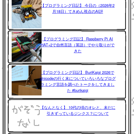
【プログラミング日記】 今日の（2026年2
月18日）てきめん視点のAI評
【プログラミング日記】 Raspberry Pi AI
HAT+2で自然言語（英語）でやり取りがで
きた
【プログラミング日記】 BuriKaigi 2026で
Unicodeの行く末についていろいろなプログ
ラミング言語を調べたトークをしてきまし
た #burikaigi
【なんとなく】 10代の頃のオレと、未だに
引きずっているジンクス？について