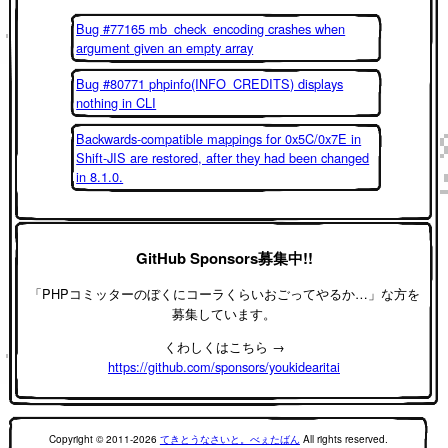
Bug #77165 mb_check_encoding crashes when
argument given an empty array
Bug #80771 phpinfo(INFO_CREDITS) displays
nothing in CLI
Backwards-compatible mappings for 0x5C/0x7E in
Shift-JIS are restored, after they had been changed
in 8.1.0.
GitHub Sponsors募集中!!
「PHPコミッターのぼくにコーラくらいおごってやるか…」な方を
募集しています。
くわしくはこちら →
https://github.com/sponsors/youkidearitai
Copyright © 2011-2026
てきとうなさいと。べぇたばん
All rights reserved.