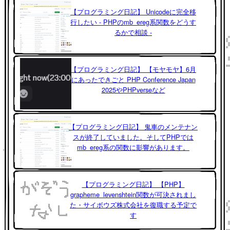
【プログラミング日記】 Unicodeに完全移
行したい - PHPのmb_ereg系関数をどうす
るかで相談 -
【プログラミング日記】 【モヤモヤ】6月
にあったできごと PHP Conference Japan
2025やPHPverseなど
【プログラミング日記】 鬼車のメンテナン
スが終了していました。そしてPHPでは
mb_ereg系の関数に影響があります。
【プログラミング日記】 【PHP】
grapheme_levenshtein関数が可決されまし
た・サイボウズ株式会社を復職する予定で
す