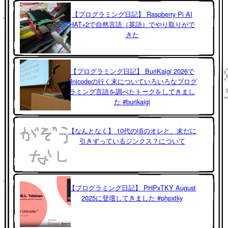
【プログラミング日記】 Raspberry Pi AI
HAT+2で自然言語（英語）でやり取りがで
きた
【プログラミング日記】 BuriKaigi 2026で
Unicodeの行く末についていろいろなプログ
ラミング言語を調べたトークをしてきまし
た #burikaigi
【なんとなく】 10代の頃のオレと、未だに
引きずっているジンクス？について
【プログラミング日記】 PHPxTKY August
2025に登壇してきました #phpxtky