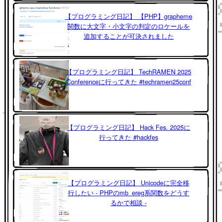
【プログラミング日記】 【PHP】grapheme
関数に大文字・小文字の判定のロケールを
追加することが可決されました
【プログラミング日記】 TechRAMEN 2025
Conferenceに行ってきた #techramen25conf
【プログラミング日記】 Hack Fes. 2025に
行ってきた #hackfes
【プログラミング日記】 Unicodeに完全移
行したい - PHPのmb_ereg系関数をどうす
るかで相談 -