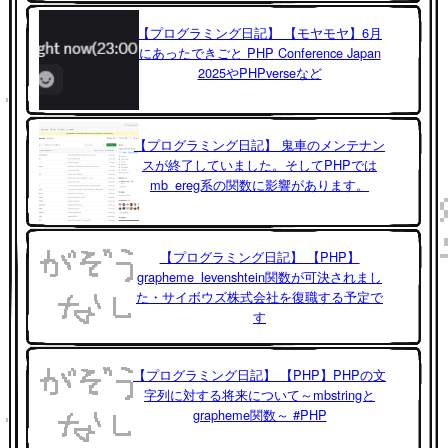
【プログラミング日記】 【モヤモヤ】6月
にあったできごと PHP Conference Japan
2025やPHPverseなど
【プログラミング日記】 鬼車のメンテナン
スが終了していました。そしてPHPでは
mb_ereg系の関数に影響があります。
【プログラミング日記】 【PHP】
grapheme_levenshtein関数が可決されまし
た・サイボウズ株式会社を復職する予定で
す
【プログラミング日記】 【PHP】PHPの文
字列に対する将来について～mbstringと
grapheme関数～ #PHP