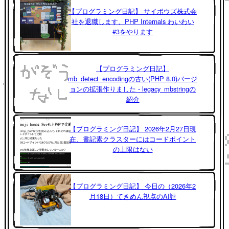
【プログラミング日記】 サイボウズ株式会
社を退職します、PHP Internals わいわい
#3をやります
【プログラミング日記】
mb_detect_encodingの古い(PHP 8.0)バージ
ョンの拡張作りました - legacy_mbstringの
紹介
【プログラミング日記】 2026年2月27日現
在、書記素クラスターにはコードポイント
の上限はない
【プログラミング日記】 今日の（2026年2
月18日）てきめん視点のAI評