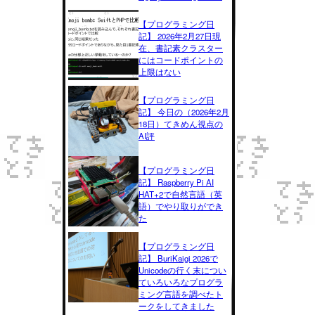
【プログラミング日
記】 2026年2月27日現
在、書記素クラスター
にはコードポイントの
上限はない
【プログラミング日
記】 今日の（2026年2月
18日）てきめん視点の
AI評
【プログラミング日
記】 Raspberry Pi AI
HAT+2で自然言語（英
語）でやり取りができ
た
【プログラミング日
記】 BuriKaigi 2026で
Unicodeの行く末につい
ていろいろなプログラ
ミング言語を調べたト
ークをしてきました