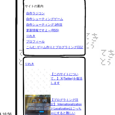
サイトの案内
自作ラジコン
自作シューティングゲーム
自作シューティング 2作目
更新情報ですよ～(RSS)
りれき
プロフィール
こらむ: ゲーム作りとプログラミング日記
りれき
【このサイトについ
て。】 X(Twitter)を復活
します
。
【プログラミング日
記】 Internationalization
とLocalizationはごっち
ゃにすると難しい
4 16:56