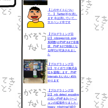
【このサイトについ
て。】 Twitter(X)を消し
ます 今は消していて、
サスペンド中です
【プログラミング日
記】 mbregex(mb_ereg
系関数)がPHP 8.6で非推
奨、PHP 9.0で削除とな
るRFCが可決されまし
た
【プログラミング日
記】 サイボウズ株式会
社を退職します、PHP
Internals わいわい #3を
やります
【プログラミング日
記】 mb_detect_encoding
の古い(PHP 8.0)バージ
ョンの拡張作りました -
legacy_mbstringの紹介