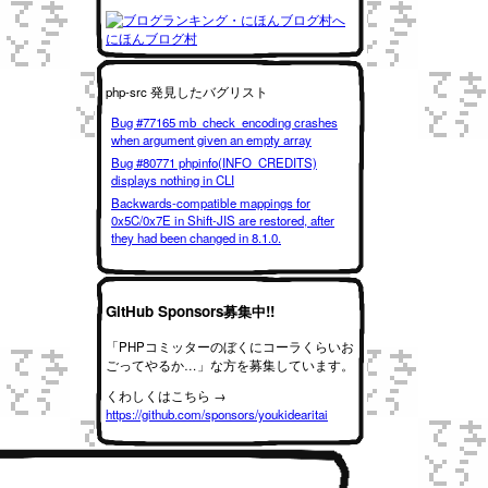
にほんブログ村
php-src 発見したバグリスト
Bug #77165 mb_check_encoding crashes
when argument given an empty array
Bug #80771 phpinfo(INFO_CREDITS)
displays nothing in CLI
Backwards-compatible mappings for
0x5C/0x7E in Shift-JIS are restored, after
they had been changed in 8.1.0.
GitHub Sponsors募集中!!
「PHPコミッターのぼくにコーラくらいお
ごってやるか…」な方を募集しています。
くわしくはこちら →
https://github.com/sponsors/youkidearitai