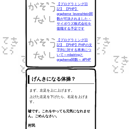
【プログラミング日
記】 【PHP】
grapheme_levenshtein関
数が可決されました・
サイボウズ株式会社を
復職する予定です
【プログラミング日
記】 【PHP】PHPの文
字列に対する将来につ
いて～mbstringと
grapheme関数～ #PHP
げんきになる体操？
まず、左足を上に上げます。
上げた左足を下げたら、右足を上げま
す。
嘘です。これをやっても元気になれませ
ん。ごめんなさい。
村民