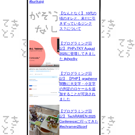
#burikaigi
【なんとなく】 10代の
頃のオレと、未だに引
きずっているジンク
ス？について
【プログラミング日
記】 PHPxTKY August
2025に登壇してきまし
た #phpxtky
【プログラミング日
記】 【PHP】grapheme
関数に大文字・小文字
の判定のロケールを追
加することが可決され
ました
【プログラミング日
記】 TechRAMEN 2025
Conferenceに行ってきた
#techramen25conf