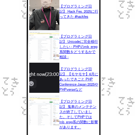
【プログラミング日
記】 Hack Fes. 2025に行
ってきた #hackfes
【プログラミング日
記】 Unicodeに完全移行
したい - PHPのmb_ereg
系関数をどうするかで
相談 -
【プログラミング日
記】 【モヤモヤ】6月に
あったできごと PHP
Conference Japan 2025や
PHPverseなど
【プログラミング日
記】 鬼車のメンテナン
スが終了していまし
た。そしてPHPでは
mb_ereg系の関数に影響
があります。