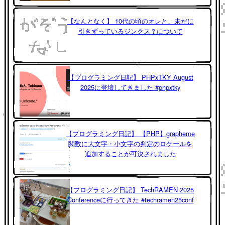
【なんとなく】 10代の頃のオレと、未だに
引きずっているジンクス？について
【プログラミング日記】 PHPxTKY August
2025に登壇してきました #phpxtky
【プログラミング日記】 【PHP】grapheme
関数に大文字・小文字の判定のロケールを
追加することが可決されました
【プログラミング日記】 TechRAMEN 2025
Conferenceに行ってきた #techramen25conf