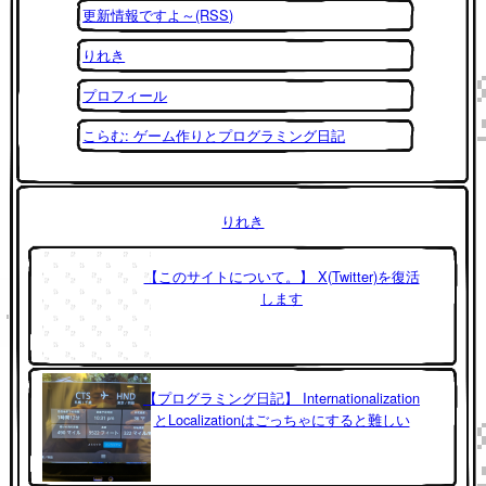
更新情報ですよ～(RSS)
りれき
プロフィール
こらむ: ゲーム作りとプログラミング日記
りれき
【このサイトについて。】 X(Twitter)を復活
します
【プログラミング日記】 Internationalization
とLocalizationはごっちゃにすると難しい