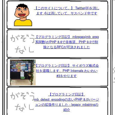
【このサイトについて。】 Twitter(X)を消し
ます 今は消していて、サスペンド中です
【プログラミング日記】 mbregex(mb_ereg
系関数)がPHP 8.6で非推奨、PHP 9.0で削
除となるRFCが可決されました
【プログラミング日記】 サイボウズ株式会
社を退職します、PHP Internals わいわい
#3をやります
【プログラミング日記】
mb_detect_encodingの古い(PHP 8.0)バージ
ョンの拡張作りました - legacy_mbstringの
紹介