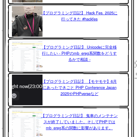
【プログラミング日記】 Hack Fes. 2025に
行ってきた #hackfes
【プログラミング日記】 Unicodeに完全移
行したい - PHPのmb_ereg系関数をどうす
るかで相談 -
【プログラミング日記】 【モヤモヤ】6月
にあったできごと PHP Conference Japan
2025やPHPverseなど
【プログラミング日記】 鬼車のメンテナン
スが終了していました。そしてPHPでは
mb_ereg系の関数に影響があります。