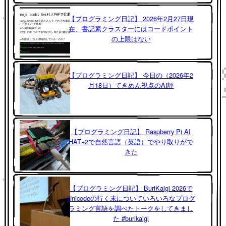
【プログラミング日記】 2026年2月27日現
在、書記素クラスターにはコードポイント
の上限はない
【プログラミング日記】 今日の（2026年2
月18日）てきめん視点のAI評
【プログラミング日記】 Raspberry Pi AI
HAT+2で自然言語（英語）でやり取りがで
きた
【プログラミング日記】 BuriKaigi 2026で
Unicodeの行く末についていろいろなプログ
ラミング言語を調べたトークをしてきまし
た #burikaigi