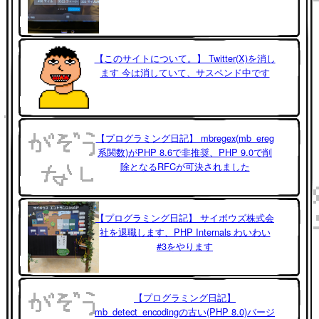
【このサイトについて。】 Twitter(X)を消し
ます 今は消していて、サスペンド中です
【プログラミング日記】 mbregex(mb_ereg
系関数)がPHP 8.6で非推奨、PHP 9.0で削
除となるRFCが可決されました
【プログラミング日記】 サイボウズ株式会
社を退職します、PHP Internals わいわい
#3をやります
【プログラミング日記】
mb_detect_encodingの古い(PHP 8.0)バージ