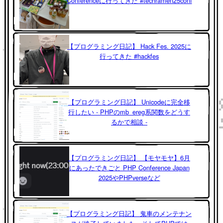
Conferenceに行ってきた #techramen25conf
【プログラミング日記】 Hack Fes. 2025に
行ってきた #hackfes
【プログラミング日記】 Unicodeに完全移
行したい - PHPのmb_ereg系関数をどうす
るかで相談 -
【プログラミング日記】 【モヤモヤ】6月
にあったできごと PHP Conference Japan
2025やPHPverseなど
【プログラミング日記】 鬼車のメンテナン