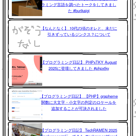
ラミング言語を調べたトークをしてきまし
た #burikaigi
【なんとなく】 10代の頃のオレと、未だに
引きずっているジンクス？について
【プログラミング日記】 PHPxTKY August
2025に登壇してきました #phpxtky
【プログラミング日記】 【PHP】grapheme
関数に大文字・小文字の判定のロケールを
追加することが可決されました
【プログラミング日記】 TechRAMEN 2025