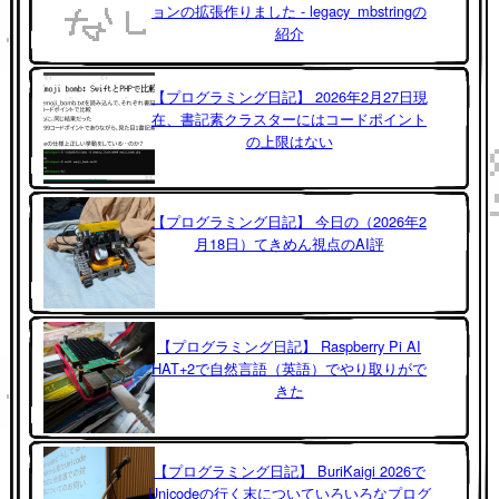
ョンの拡張作りました - legacy_mbstringの
紹介
【プログラミング日記】 2026年2月27日現
在、書記素クラスターにはコードポイント
の上限はない
【プログラミング日記】 今日の（2026年2
月18日）てきめん視点のAI評
【プログラミング日記】 Raspberry Pi AI
HAT+2で自然言語（英語）でやり取りがで
きた
【プログラミング日記】 BuriKaigi 2026で
Unicodeの行く末についていろいろなプログ