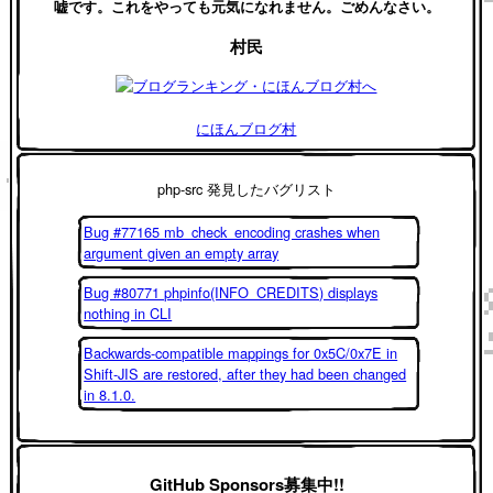
嘘です。これをやっても元気になれません。ごめんなさい。
村民
にほんブログ村
php-src 発見したバグリスト
Bug #77165 mb_check_encoding crashes when
argument given an empty array
Bug #80771 phpinfo(INFO_CREDITS) displays
nothing in CLI
Backwards-compatible mappings for 0x5C/0x7E in
Shift-JIS are restored, after they had been changed
in 8.1.0.
GitHub Sponsors募集中!!