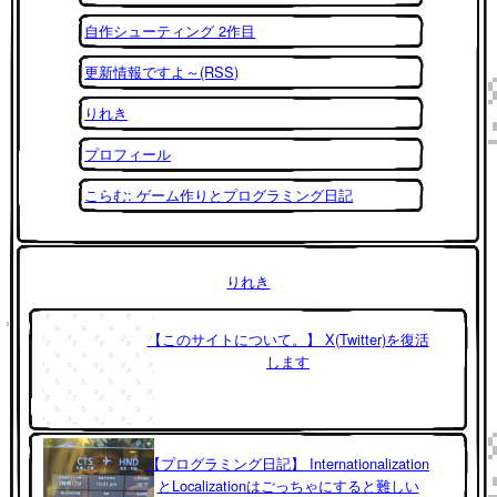
自作シューティング 2作目
更新情報ですよ～(RSS)
りれき
プロフィール
こらむ: ゲーム作りとプログラミング日記
りれき
【このサイトについて。】 X(Twitter)を復活
します
【プログラミング日記】 Internationalization
とLocalizationはごっちゃにすると難しい