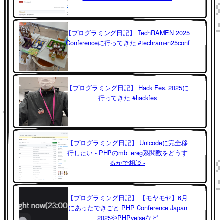
【プログラミング日記】 TechRAMEN 2025
Conferenceに行ってきた #techramen25conf
【プログラミング日記】 Hack Fes. 2025に
行ってきた #hackfes
【プログラミング日記】 Unicodeに完全移
行したい - PHPのmb_ereg系関数をどうす
るかで相談 -
【プログラミング日記】 【モヤモヤ】6月
にあったできごと PHP Conference Japan
2025やPHPverseなど