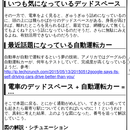
いつも気になっているデッドスペース
その一方で、電車をよく見ると、ぎゅうぎゅう詰めになっているの
に、頭の上には幾らかばかりのデッドスペースがある。身長が高け
れば、離れたところを見られるほど。最近では、網棚なんて無くし
てもよくね？という話になっているのだそうだ。さらに無駄にみえ
るよね。有効活用できないものだろうか。
最近話題になっている自動運転カー
自動車が自動で運転するという夢の技術。アメリカではグーグルの
自動運転カーが、何年もテストしていて、完成度が高くなっている
ようだ。参考:
http://jp.techcrunch.com/2015/05/13/20150512google-says-its-
self-driving-cars-drive-better-than-you/
電車のデッドスペース + 自動運転カー =
…
そこで本題に戻る。とにかく通勤がめんどい。てきとうに眠ってて
も起きたら最寄り駅についてくれてればいいのに！！というわけ
で、真剣に考えた結果、上のような図になった。番号を追って解説
していこう。
図の解説・シチュエーション