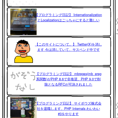
【プログラミング日記】 Internationalization
とLocalizationはごっちゃにすると難しい
【このサイトについて。】 Twitter(X)を消し
ます 今は消していて、サスペンド中です
【プログラミング日記】 mbregex(mb_ereg
系関数)がPHP 8.6で非推奨、PHP 9.0で削
除となるRFCが可決されました
【プログラミング日記】 サイボウズ株式会
社を退職します、PHP Internals わいわい
#3をやります