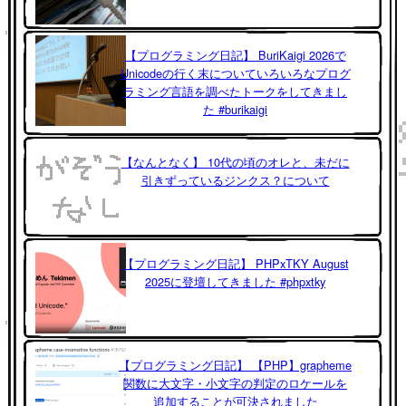
【プログラミング日記】 BuriKaigi 2026で
Unicodeの行く末についていろいろなプログ
ラミング言語を調べたトークをしてきまし
た #burikaigi
【なんとなく】 10代の頃のオレと、未だに
引きずっているジンクス？について
【プログラミング日記】 PHPxTKY August
2025に登壇してきました #phpxtky
【プログラミング日記】 【PHP】grapheme
関数に大文字・小文字の判定のロケールを
追加することが可決されました