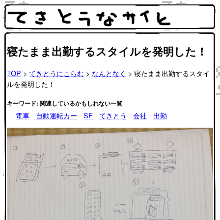
寝たまま出勤するスタイルを発明した！
TOP
>
てきとうにこらむ
>
なんとなく
> 寝たまま出勤するスタイ
ルを発明した！
キーワード: 関連しているかもしれない一覧
電車
自動運転カー
SF
てきとう
会社
出勤