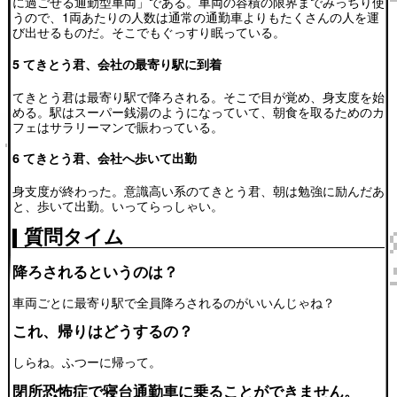
に過ごせる通勤型車両」である。車両の容積の限界までみっちり使
うので、1両あたりの人数は通常の通勤車よりもたくさんの人を運
び出せるものだ。そこでもぐっすり眠っている。
5 てきとう君、会社の最寄り駅に到着
てきとう君は最寄り駅で降ろされる。そこで目が覚め、身支度を始
める。駅はスーパー銭湯のようになっていて、朝食を取るためのカ
フェはサラリーマンで賑わっている。
6 てきとう君、会社へ歩いて出勤
身支度が終わった。意識高い系のてきとう君、朝は勉強に励んだあ
と、歩いて出勤。いってらっしゃい。
質問タイム
降ろされるというのは？
車両ごとに最寄り駅で全員降ろされるのがいいんじゃね？
これ、帰りはどうするの？
しらね。ふつーに帰って。
閉所恐怖症で寝台通勤車に乗ることができません。