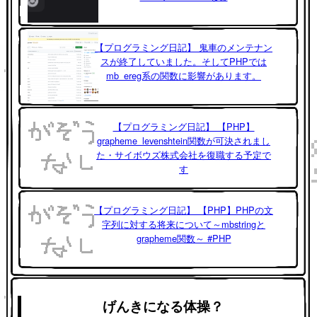
【プログラミング日記】 鬼車のメンテナン
スが終了していました。そしてPHPでは
mb_ereg系の関数に影響があります。
【プログラミング日記】 【PHP】
grapheme_levenshtein関数が可決されまし
た・サイボウズ株式会社を復職する予定で
す
【プログラミング日記】 【PHP】PHPの文
字列に対する将来について～mbstringと
grapheme関数～ #PHP
げんきになる体操？