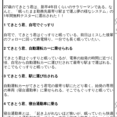
27歳のてきとう君は、新卒4年目くらいのサラリーマンである。な
んと、「眠ったまま勤務先最寄り駅まで運ぶ夢の様なシステム」の
1年間無料テスターに選出された！！
1 てきとう君、自宅でぐっすり
自宅で、てきとう君はぐっすりと眠っている。前日はミスした後輩
のフォローに回って終電帰り。一分でも長く眠っていたい。
2 てきとう君、自動運転カーに乗せられる
てきとう君はぐっすりと眠っているが、電車の始発の時間に近づく
頃、自宅から自動運転カーに運びだされて最寄り駅まで運ばれる。
そこでもぐっすりと眠っている。
3 てきとう君、駅に運び出される
自動運転カーがてきとう君宅の最寄り駅にたどり着く。始発の専用
の車両（寝台通勤車）に乗せられる。そこでもぐっすりと眠ってい
る。
4 てきとう君、寝台通勤車に乗る
寝台通勤車とは、「起き上がれないほど狭いが、眠っていたら快適