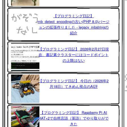
【プログラミング日記】
mb_detect_encodingの古い(PHP 8.0)バージ
ョンの拡張作りました - legacy_mbstringの
紹介
【プログラミング日記】 2026年2月27日現
在、書記素クラスターにはコードポイント
の上限はない
【プログラミング日記】 今日の（2026年2
月18日）てきめん視点のAI評
【プログラミング日記】 Raspberry Pi AI
HAT+2で自然言語（英語）でやり取りがで
きた