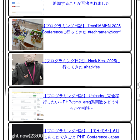
追加することが可決されました
【プログラミング日記】 TechRAMEN 2025
Conferenceに行ってきた #techramen25conf
【プログラミング日記】 Hack Fes. 2025に
行ってきた #hackfes
【プログラミング日記】 Unicodeに完全移
行したい - PHPのmb_ereg系関数をどうす
るかで相談 -
【プログラミング日記】 【モヤモヤ】6月
にあったできごと PHP Conference Japan