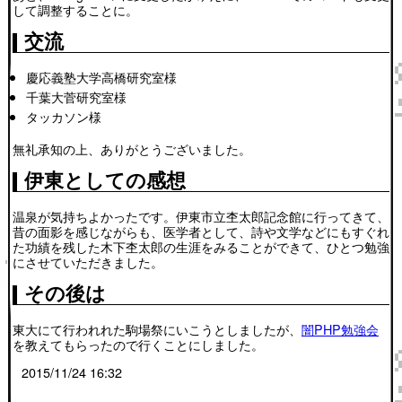
して調整することに。
交流
慶応義塾大学高橋研究室様
千葉大菅研究室様
タッカソン様
無礼承知の上、ありがとうございました。
伊東としての感想
温泉が気持ちよかったです。伊東市立杢太郎記念館に行ってきて、
昔の面影を感じながらも、医学者として、詩や文学などにもすぐれ
た功績を残した木下杢太郎の生涯をみることができて、ひとつ勉強
にさせていただきました。
その後は
東大にて行われれた駒場祭にいこうとしましたが、
闇PHP勉強会
を教えてもらったので行くことにしました。
2015/11/24 16:32