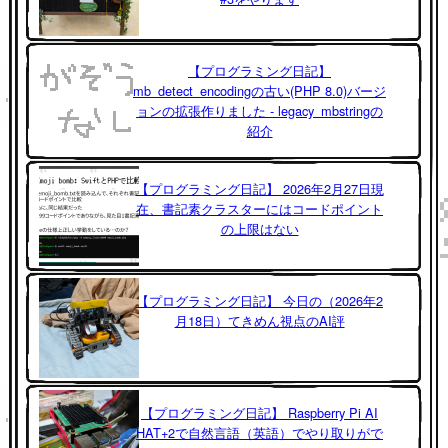
【プログラミング日記】
mb_detect_encodingの古い(PHP 8.0)バージ
ョンの拡張作りました - legacy_mbstringの
紹介
【プログラミング日記】 2026年2月27日現
在、書記素クラスターにはコードポイント
の上限はない
【プログラミング日記】 今日の（2026年2
月18日）てきめん視点のAI評
【プログラミング日記】 Raspberry Pi AI
HAT+2で自然言語（英語）でやり取りがで