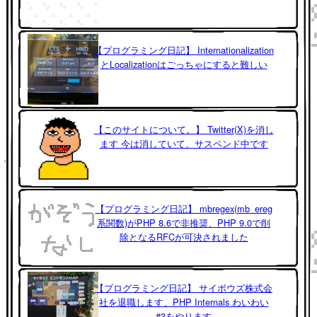
【プログラミング日記】 Internationalization
とLocalizationはごっちゃにすると難しい
【このサイトについて。】 Twitter(X)を消し
ます 今は消していて、サスペンド中です
【プログラミング日記】 mbregex(mb_ereg
系関数)がPHP 8.6で非推奨、PHP 9.0で削
除となるRFCが可決されました
【プログラミング日記】 サイボウズ株式会
社を退職します、PHP Internals わいわい
#3をやります