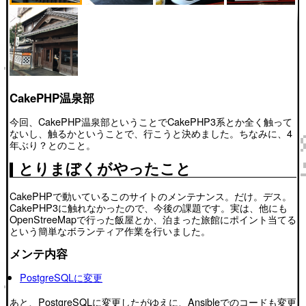
CakePHP温泉部
今回、CakePHP温泉部ということでCakePHP3系とか全く触って
ないし、触るかということで、行こうと決めました。ちなみに、4
年ぶり？とのこと。
とりまぼくがやったこと
CakePHPで動いているこのサイトのメンテナンス。だけ。デス。
CakePHP3に触れなかったので、今後の課題です。実は、他にも
OpenStreeMapで行った飯屋とか、泊まった旅館にポイント当てる
という簡単なボランティア作業を行いました。
メンテ内容
PostgreSQLに変更
あと、PostgreSQLに変更したがゆえに、Ansibleでのコードも変更