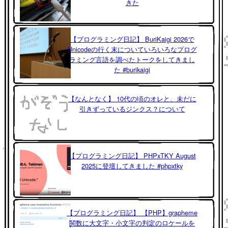
きた
【プログラミング日記】 BuriKaigi 2026で
Unicodeの行く末についていろいろなプログ
ラミング言語を調べたトークをしてきまし
た #burikaigi
【なんとなく】 10代の頃のオレと、未だに
引きずっているジンクス？について
【プログラミング日記】 PHPxTKY August
2025に登壇してきました #phpxtky
【プログラミング日記】 【PHP】grapheme
関数に大文字・小文字の判定のロケールを