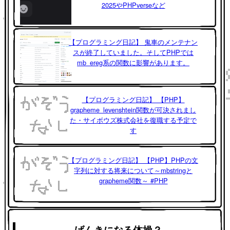
2025やPHPverseなど
【プログラミング日記】 鬼車のメンテナン
スが終了していました。そしてPHPでは
mb_ereg系の関数に影響があります。
【プログラミング日記】 【PHP】
grapheme_levenshtein関数が可決されまし
た・サイボウズ株式会社を復職する予定で
す
【プログラミング日記】 【PHP】PHPの文
字列に対する将来について～mbstringと
grapheme関数～ #PHP
げんきになる体操？