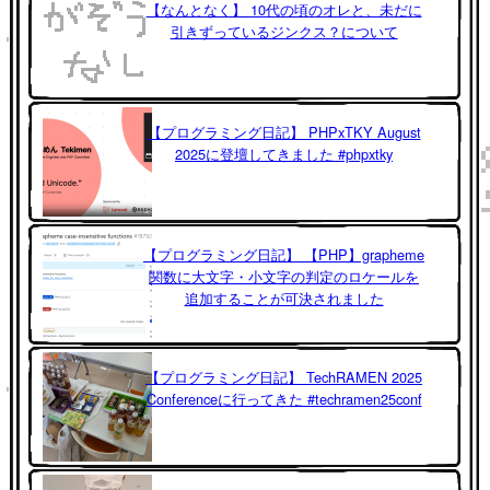
【なんとなく】 10代の頃のオレと、未だに
引きずっているジンクス？について
【プログラミング日記】 PHPxTKY August
2025に登壇してきました #phpxtky
【プログラミング日記】 【PHP】grapheme
関数に大文字・小文字の判定のロケールを
追加することが可決されました
【プログラミング日記】 TechRAMEN 2025
Conferenceに行ってきた #techramen25conf