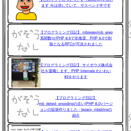
ます 今は消していて、サスペンド中です
【プログラミング日記】 mbregex(mb_ereg
系関数)がPHP 8.6で非推奨、PHP 9.0で削
除となるRFCが可決されました
【プログラミング日記】 サイボウズ株式会
社を退職します、PHP Internals わいわい
#3をやります
【プログラミング日記】
mb_detect_encodingの古い(PHP 8.0)バージ
ョンの拡張作りました - legacy_mbstringの
紹介