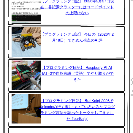
【プログラミング日記】 2026年2月27日現
在、書記素クラスターにはコードポイント
の上限はない
【プログラミング日記】 今日の（2026年2
月18日）てきめん視点のAI評
【プログラミング日記】 Raspberry Pi AI
HAT+2で自然言語（英語）でやり取りがで
きた
【プログラミング日記】 BuriKaigi 2026で
Unicodeの行く末についていろいろなプログ
ラミング言語を調べたトークをしてきまし
た #burikaigi