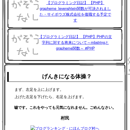
【プログラミング日記】 【PHP】
grapheme_levenshtein関数が可決されまし
た・サイボウズ株式会社を復職する予定で
す
【プログラミング日記】 【PHP】PHPの文
字列に対する将来について～mbstringと
grapheme関数～ #PHP
げんきになる体操？
まず、左足を上に上げます。
上げた左足を下げたら、右足を上げます。
嘘です。これをやっても元気になれません。ごめんなさい。
村民