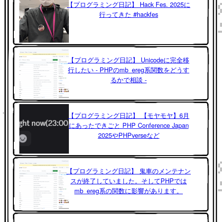
【プログラミング日記】 Hack Fes. 2025に
行ってきた #hackfes
【プログラミング日記】 Unicodeに完全移
行したい - PHPのmb_ereg系関数をどうす
るかで相談 -
【プログラミング日記】 【モヤモヤ】6月
にあったできごと PHP Conference Japan
2025やPHPverseなど
【プログラミング日記】 鬼車のメンテナン
スが終了していました。そしてPHPでは
mb_ereg系の関数に影響があります。