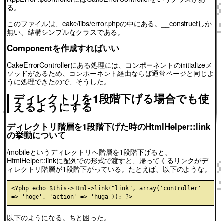
る。
このファイルは、cake/libs/error.phpの中にある。__constructしか
無い、結構シンプルなクラスである。
Componentを作成すればいい
CakeErrorControllerにある処理には、コンポーネントのinitializeメ
ソッドがあるため、コンポーネント経由ならば通常ページと同じよ
うに処理できたので、そうした。
ディレクトリを1段階下げる場合でも使
えるようにする
ディレクトリ階層を1段階下げた時のHtmlHelper::link
の挙動について
/mobileというディレクトリへ階層を1段階下げると、
HtmlHelper::linkに配列での形式で渡すと、帰ってくるリンクがデ
ィレクトリ階層が1段階下がっている。たとえば、以下のような。
<?php echo $this->Html->link("link", array('controller' 
以下のようになる。ちと困った。