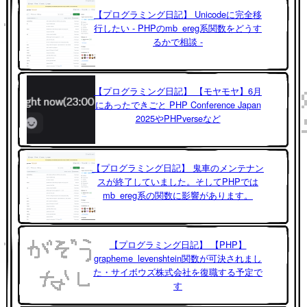
【プログラミング日記】 Unicodeに完全移
行したい - PHPのmb_ereg系関数をどうす
るかで相談 -
【プログラミング日記】 【モヤモヤ】6月
にあったできごと PHP Conference Japan
2025やPHPverseなど
【プログラミング日記】 鬼車のメンテナン
スが終了していました。そしてPHPでは
mb_ereg系の関数に影響があります。
【プログラミング日記】 【PHP】
grapheme_levenshtein関数が可決されまし
た・サイボウズ株式会社を復職する予定で
す