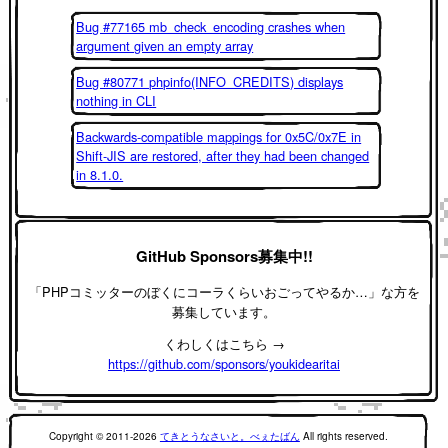
Bug #77165 mb_check_encoding crashes when
argument given an empty array
Bug #80771 phpinfo(INFO_CREDITS) displays
nothing in CLI
Backwards-compatible mappings for 0x5C/0x7E in
Shift-JIS are restored, after they had been changed
in 8.1.0.
GitHub Sponsors募集中!!
「PHPコミッターのぼくにコーラくらいおごってやるか…」な方を
募集しています。
くわしくはこちら →
https://github.com/sponsors/youkidearitai
Copyright © 2011-2026
てきとうなさいと。べぇたばん
All rights reserved.