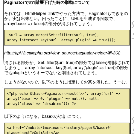
Paginatorでの1階層下げた時の挙動について
それでは、HtmlHelper::linkでやった方法で、Paginatorもできるの
か。実は出来ない。困ったことに、URLを生成する関数で、
array('base' => false)の部分が消されてしまう。
 $url = array_merge(Set::filter($url, true), 
http://api13.cakephp.org/view_source/paginator-helper/#l-362
消される部分が、Set::filter($url, true)の部分ではfalseが削除されて
しまうし、array_intersect_key($url, array('plugin' => true))の部分
でもpluginというキーでないと削除されてしまう。
しょうがないので、以下のように指定してお茶を濁した。うーむ。
<?php echo $this->Paginator->next('>>', array('url' => 
array('base' => 0, 'plugin' => null)), null, 
以下のようになる。base:0が余計につく。
<a href="/mobile/tmcviewers/history/page:3/base:0" 