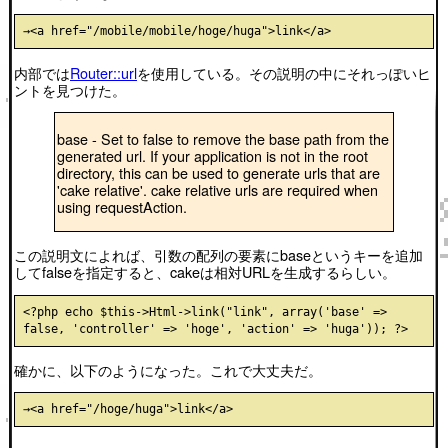
内部では
Router::url
を使用している。その説明の中にそれっぽいヒ
ントを見つけた。
base - Set to false to remove the base path from the
generated url. If your application is not in the root
directory, this can be used to generate urls that are
'cake relative'. cake relative urls are required when
using requestAction.
この説明文によれば、引数の配列の要素にbaseというキーを追加
してfalseを指定すると、cakeは相対URLを生成するらしい。
<?php echo $this->Html->link("link", array('base' => 
確かに、以下のようになった。これで大丈夫だ。