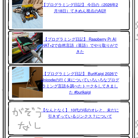
【プログラミング日記】 今日の（2026年2
月18日）てきめん視点のAI評
【プログラミング日記】 Raspberry Pi AI
HAT+2で自然言語（英語）でやり取りがで
きた
【プログラミング日記】 BuriKaigi 2026で
Unicodeの行く末についていろいろなプログ
ラミング言語を調べたトークをしてきまし
た #burikaigi
【なんとなく】 10代の頃のオレと、未だに
引きずっているジンクス？について