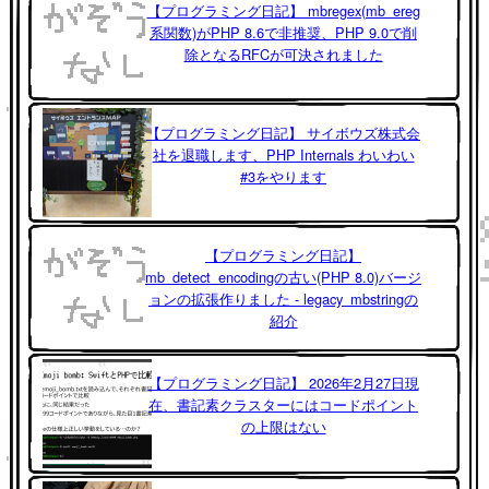
【プログラミング日記】 mbregex(mb_ereg
系関数)がPHP 8.6で非推奨、PHP 9.0で削
除となるRFCが可決されました
【プログラミング日記】 サイボウズ株式会
社を退職します、PHP Internals わいわい
#3をやります
【プログラミング日記】
mb_detect_encodingの古い(PHP 8.0)バージ
ョンの拡張作りました - legacy_mbstringの
紹介
【プログラミング日記】 2026年2月27日現
在、書記素クラスターにはコードポイント
の上限はない