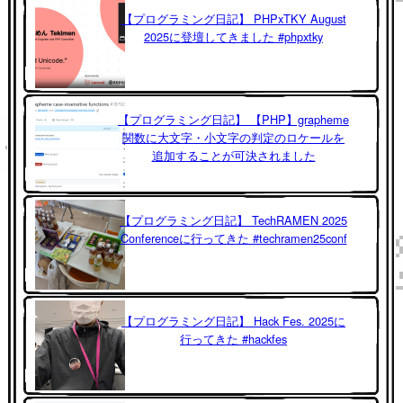
【プログラミング日記】 PHPxTKY August
2025に登壇してきました #phpxtky
【プログラミング日記】 【PHP】grapheme
関数に大文字・小文字の判定のロケールを
追加することが可決されました
【プログラミング日記】 TechRAMEN 2025
Conferenceに行ってきた #techramen25conf
【プログラミング日記】 Hack Fes. 2025に
行ってきた #hackfes