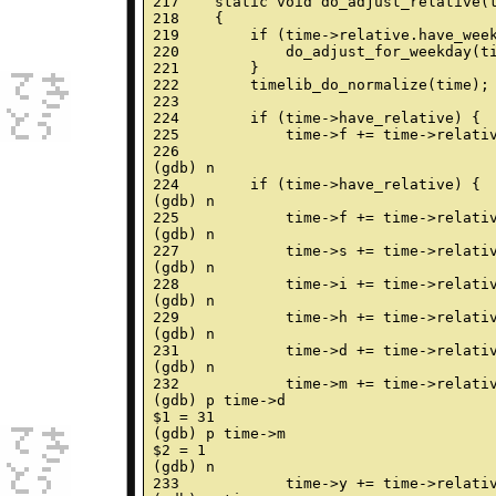
217    static void do_adjust_relative(t
218    {

219        if (time->relative.have_week
220            do_adjust_for_weekday(ti
221        }

222        timelib_do_normalize(time);

223

224        if (time->have_relative) {

225            time->f += time->relativ
226

(gdb) n

224        if (time->have_relative) {

(gdb) n

225            time->f += time->relativ
(gdb) n

227            time->s += time->relativ
(gdb) n

228            time->i += time->relativ
(gdb) n

229            time->h += time->relativ
(gdb) n

231            time->d += time->relativ
(gdb) n

232            time->m += time->relativ
(gdb) p time->d

$1 = 31

(gdb) p time->m

$2 = 1

(gdb) n

233            time->y += time->relativ