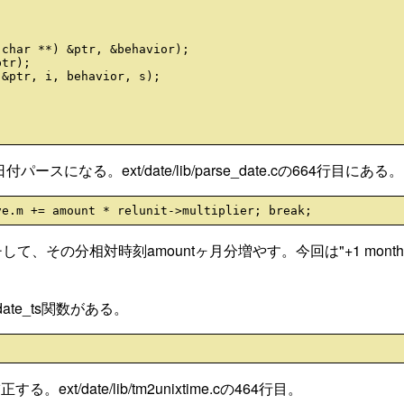
の日付パースになる。ext/date/lib/parse_date.cの664行目にある。
チして、その分相対時刻amountヶ月分増やす。今回は"+1 month
_update_ts関数がある。
/date/lib/tm2unixtime.cの464行目。