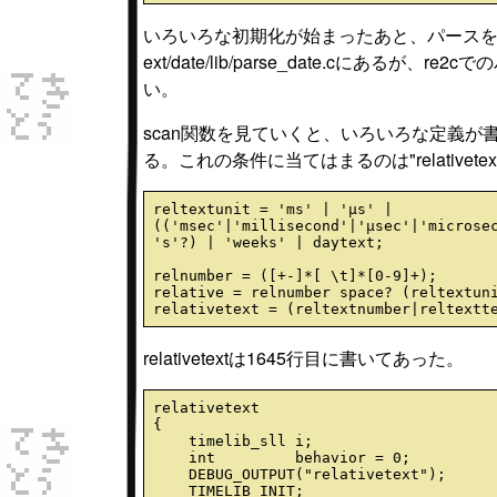
いろいろな初期化が始まったあと、パースを実
ext/date/lib/parse_date.cにあるが、re
い。
scan関数を見ていくと、いろいろな定義が書
る。これの条件に当てはまるのは"relativetext
reltextunit = 'ms' | 'µs' | 
(('msec'|'millisecond'|'µsec'|'microsec
's'?) | 'weeks' | daytext;

relnumber = ([+-]*[ \t]*[0-9]+);

relative = relnumber space? (reltextuni
relativetextは1645行目に書いてあった。
relativetext

{

    timelib_sll i;

    int         behavior = 0;

    DEBUG_OUTPUT("relativetext");

    TIMELIB_INIT;
