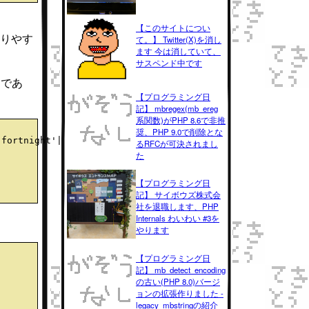
【このサイトについ
わかりやす
て。】 Twitter(X)を消し
ます 今は消していて、
サスペンド中です
"であ
【プログラミング日
記】 mbregex(mb_ereg
系関数)がPHP 8.6で非推
奨、PHP 9.0で削除とな
fortnight'|'forthnight'|'month'|'year') 
るRFCが可決されまし
た
【プログラミング日
記】 サイボウズ株式会
社を退職します、PHP
Internals わいわい #3を
やります
【プログラミング日
記】 mb_detect_encoding
の古い(PHP 8.0)バージ
ョンの拡張作りました -
legacy_mbstringの紹介