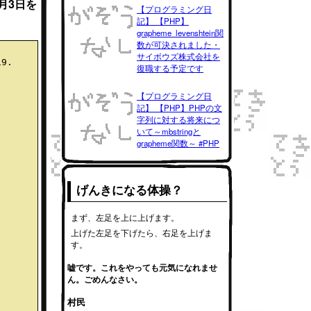
3月3日を
【プログラミング日
記】 【PHP】
grapheme_levenshtein関
数が可決されました・
サイボウズ株式会社を
9.

復職する予定です
【プログラミング日
記】 【PHP】PHPの文
字列に対する将来につ
いて～mbstringと
grapheme関数～ #PHP
げんきになる体操？
まず、左足を上に上げます。
上げた左足を下げたら、右足を上げま
す。
嘘です。これをやっても元気になれませ
ん。ごめんなさい。
村民