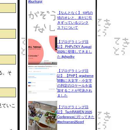
#burikaigi
【なんとなく】 10代の
頃のオレと、未だに引
きずっているジンク
ス？について
【プログラミング日
記】 PHPxTKY August
2025に登壇してきまし
た #phpxtky
【プログラミング日
る。そ
記】 【PHP】grapheme
関数に大文字・小文字
の判定のロケールを追
加することが可決され
ました
を見ていこ
【プログラミング日
記】 TechRAMEN 2025
Conferenceに行ってきた
#techramen25conf