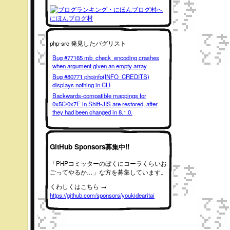
にほんブログ村
php-src 発見したバグリスト
Bug #77165 mb_check_encoding crashes
when argument given an empty array
Bug #80771 phpinfo(INFO_CREDITS)
displays nothing in CLI
Backwards-compatible mappings for
0x5C/0x7E in Shift-JIS are restored, after
they had been changed in 8.1.0.
GitHub Sponsors募集中!!
「PHPコミッターのぼくにコーラくらいお
ごってやるか…」な方を募集しています。
くわしくはこちら →
https://github.com/sponsors/youkidearitai