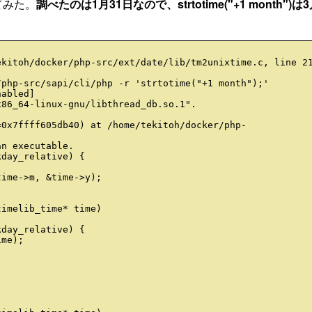
してみた。
調べたのは1月31日なので、strtotime("+1 month")は
kitoh/docker/php-src/ext/date/lib/tm2unixtime.c, line 21
php-src/sapi/cli/php -r 'strtotime("+1 month");'

abled]

86_64-linux-gnu/libthread_db.so.1".

=0x7ffff605db40) at /home/tekitoh/docker/php-
n executable.

day_relative) {

ime->m, &time->y);

imelib_time* time)

day_relative) {

me);
