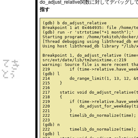
do_adjust_relative関数に対してデバッグ
指す
(gdb) b do_adjust_relative

Breakpoint 1 at 0x464935: file /home/te
(gdb) run -r 'strtotime("+1 month");'

Starting program: /home/tekitoh/docker/
[Thread debugging using libthread_db en
Using host libthread_db library "/lib/x
Breakpoint 1, do_adjust_relative (time
src/ext/date/lib/tm2unixtime.c:219

warning: Source file is more recent tha
219        if (time->relative.have_week
(gdb) l

214        do_range_limit(1, 13, 12, &t
215    }

216

217    static void do_adjust_relative(t
218    {

219        if (time->relative.have_week
220            do_adjust_for_weekday(ti
221        }

222        timelib_do_normalize(time);

223

(gdb) n

222        timelib_do_normalize(time);

(gdb) l
