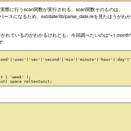
際に行うscan関数が実行される。scan関数そのものは、
2cでのパースになるため、ext/date/lib/parse_date.reを見たほうが
かれているのがわかるけれども、今回調べたいのは"+1 month
"
ond'|'usec'|'sec'|'second'|'min'|'minute'|'hour'|'day'|'
t | 'week' );
