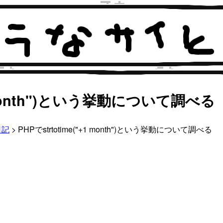
+1 month")という挙動について調べる
日記
> PHPでstrtotime("+1 month")という挙動について調べる