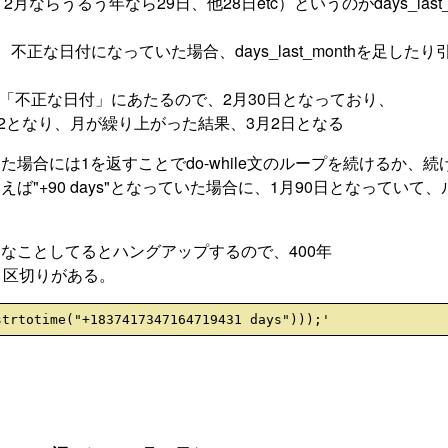
月ならうるう年なら29日、他28日etc）というのがdays_last_m
正な日付になっていた場合、days_last_monthを足したり
後者の「不正な日付」にあたるので、2月30日となっており、
0 - 28で2となり、月が繰り上がった結果、3月2日となる
場合には1を返すことでdo-while文のループを続けるか、続
"+90 days"となっていた場合に、1月90日となっていて、
なことしてるとハングアップするので、400年
ういう区切りがある。