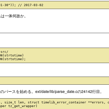
。これは一体何故か。
src/

N(strtotime)

。
める。ext/date/lib/parse_date.cの24142行目。
, size_t len, struct timelib_error_container **errors, c