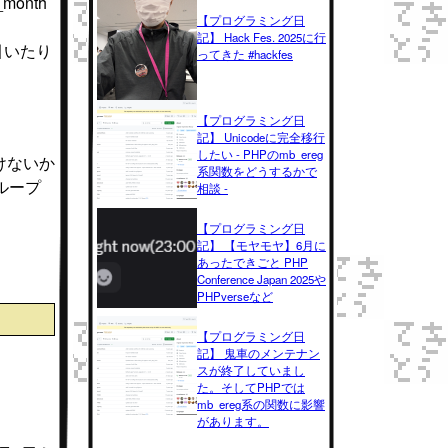
onth
【プログラミング日
記】 Hack Fes. 2025に行
引いたり
ってきた #hackfes
【プログラミング日
記】 Unicodeに完全移行
したい - PHPのmb_ereg
けないか
系関数をどうするかで
ループ
相談 -
【プログラミング日
記】 【モヤモヤ】6月に
あったできごと PHP
Conference Japan 2025や
PHPverseなど
【プログラミング日
記】 鬼車のメンテナン
スが終了していまし
た。そしてPHPでは
mb_ereg系の関数に影響
があります。