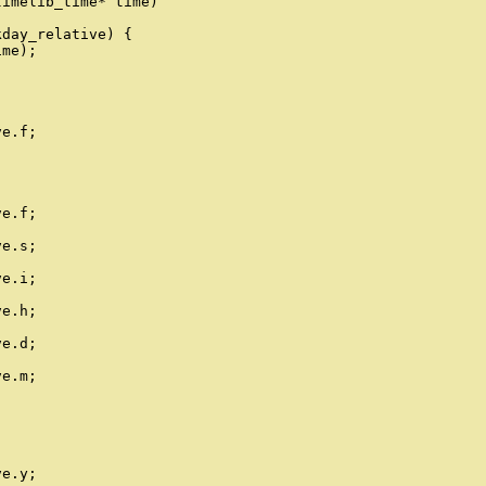
imelib_time* time)

day_relative) {

me);

e.f;

e.f;

e.s;

e.i;

e.h;

e.d;

e.m;

e.y;
