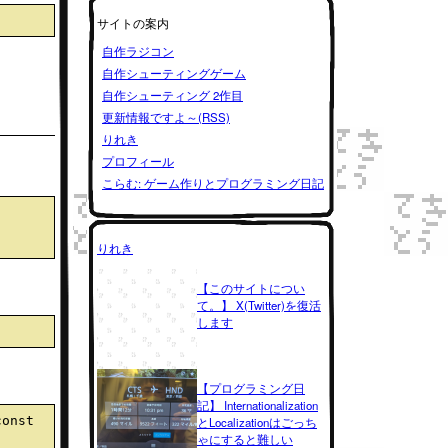
サイトの案内
自作ラジコン
自作シューティングゲーム
自作シューティング 2作目
更新情報ですよ～(RSS)
りれき
プロフィール
こらむ: ゲーム作りとプログラミング日記
りれき
【このサイトについ
て。】 X(Twitter)を復活
します
【プログラミング日
記】 Internationalization
onst 
とLocalizationはごっち
ゃにすると難しい