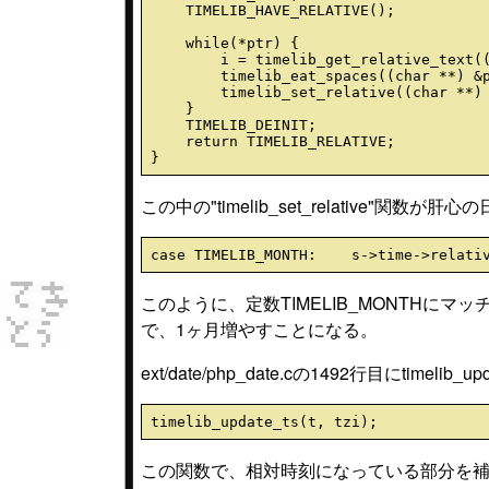
    TIMELIB_HAVE_RELATIVE();

    while(*ptr) {

        i = timelib_get_relative_text((char **) &ptr, &behavior);

        timelib_eat_spaces((char **) &ptr);

        timelib_set_relative((char **) &ptr, i, behavior, s);

    }

    TIMELIB_DEINIT;

    return TIMELIB_RELATIVE;

この中の"timelib_set_relative"関数が肝心
このように、定数TIMELIB_MONTHにマッ
で、1ヶ月増やすことになる。
ext/date/php_date.cの1492行目にtimelib
この関数で、相対時刻になっている部分を補正する。ext