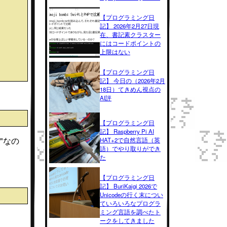
【プログラミング日
記】 2026年2月27日現
在、書記素クラスター
にはコードポイントの
上限はない
【プログラミング日
記】 今日の（2026年2月
18日）てきめん視点の
AI評
【プログラミング日
記】 Raspberry Pi AI
"なの
HAT+2で自然言語（英
語）でやり取りができ
た
【プログラミング日
記】 BuriKaigi 2026で
Unicodeの行く末につい
ていろいろなプログラ
ミング言語を調べたト
ークをしてきました