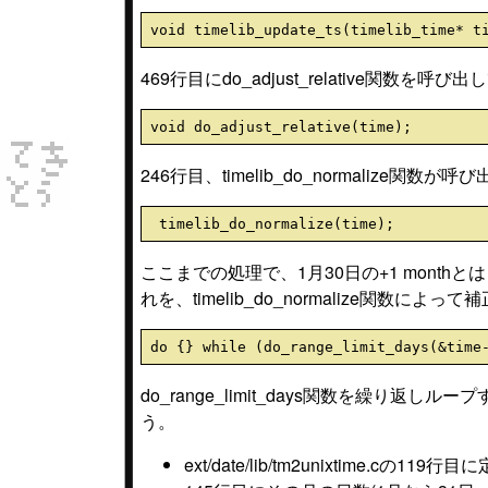
469行目にdo_adjust_relative関数を呼
246行目、timelib_do_normalize
ここまでの処理で、1月30日の+1 mont
れを、timelib_do_normalize関数
do_range_limit_days関数を繰
う。
ext/date/lib/tm2unixtime.cの119