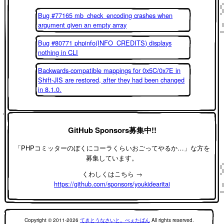
Bug #77165 mb_check_encoding crashes when
argument given an empty array
Bug #80771 phpinfo(INFO_CREDITS) displays
nothing in CLI
Backwards-compatible mappings for 0x5C/0x7E in
Shift-JIS are restored, after they had been changed
in 8.1.0.
GitHub Sponsors募集中!!
「PHPコミッターのぼくにコーラくらいおごってやるか…」な方を
募集しています。
くわしくはこちら →
https://github.com/sponsors/youkidearitai
Copyright © 2011-2026
てきとうなさいと。べぇたばん
All rights reserved.