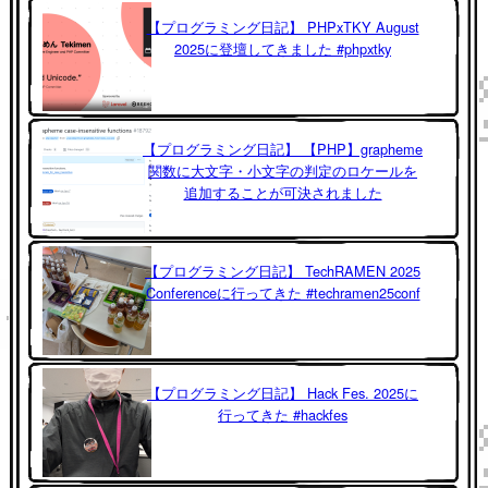
【プログラミング日記】 PHPxTKY August
2025に登壇してきました #phpxtky
【プログラミング日記】 【PHP】grapheme
関数に大文字・小文字の判定のロケールを
追加することが可決されました
【プログラミング日記】 TechRAMEN 2025
Conferenceに行ってきた #techramen25conf
【プログラミング日記】 Hack Fes. 2025に
行ってきた #hackfes