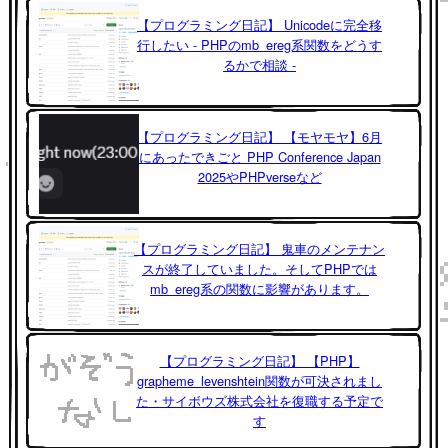
【プログラミング日記】 Unicodeに完全移
行したい - PHPのmb_ereg系関数をどうす
るかで相談 -
【プログラミング日記】 【モヤモヤ】6月
にあったできごと PHP Conference Japan
2025やPHPverseなど
【プログラミング日記】 鬼車のメンテナン
スが終了していました。そしてPHPでは
mb_ereg系の関数に影響があります。
【プログラミング日記】 【PHP】
grapheme_levenshtein関数が可決されまし
た・サイボウズ株式会社を復職する予定で
す