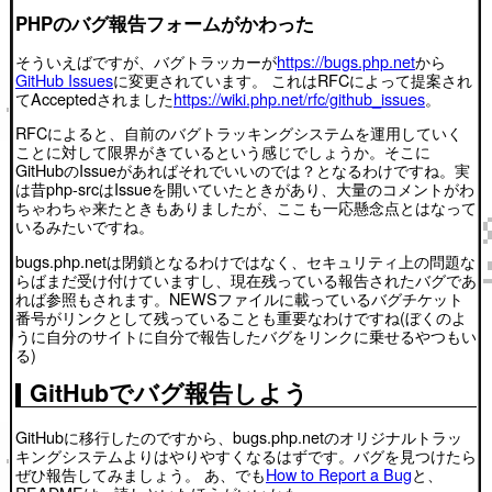
PHPのバグ報告フォームがかわった
そういえばですが、バグトラッカーが
https://bugs.php.net
から
GitHub Issues
に変更されています。 これはRFCによって提案され
てAcceptedされました
https://wiki.php.net/rfc/github_issues
。
RFCによると、自前のバグトラッキングシステムを運用していく
ことに対して限界がきているという感じでしょうか。そこに
GitHubのIssueがあればそれでいいのでは？となるわけですね。実
は昔php-srcはIssueを開いていたときがあり、大量のコメントがわ
ちゃわちゃ来たときもありましたが、ここも一応懸念点とはなって
いるみたいですね。
bugs.php.netは閉鎖となるわけではなく、セキュリティ上の問題な
らばまだ受け付けていますし、現在残っている報告されたバグであ
れば参照もされます。NEWSファイルに載っているバグチケット
番号がリンクとして残っていることも重要なわけですね(ぼくのよ
うに自分のサイトに自分で報告したバグをリンクに乗せるやつもい
る)
GitHubでバグ報告しよう
GitHubに移行したのですから、bugs.php.netのオリジナルトラッ
キングシステムよりはやりやすくなるはずです。バグを見つけたら
ぜひ報告してみましょう。 あ、でも
How to Report a Bug
と、