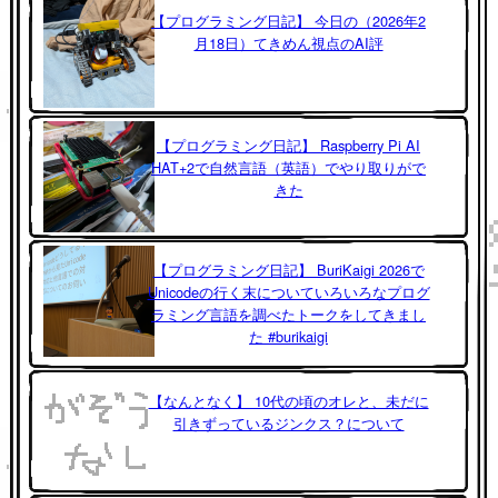
【プログラミング日記】 今日の（2026年2
月18日）てきめん視点のAI評
【プログラミング日記】 Raspberry Pi AI
HAT+2で自然言語（英語）でやり取りがで
きた
【プログラミング日記】 BuriKaigi 2026で
Unicodeの行く末についていろいろなプログ
ラミング言語を調べたトークをしてきまし
た #burikaigi
【なんとなく】 10代の頃のオレと、未だに
引きずっているジンクス？について