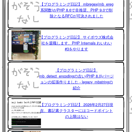
【プログラミング日記】 mbregex(mb_ereg
系関数)がPHP 8.6で非推奨、PHP 9.0で削
除となるRFCが可決されました
【プログラミング日記】 サイボウズ株式会
社を退職します、PHP Internals わいわい
#3をやります
【プログラミング日記】
mb_detect_encodingの古い(PHP 8.0)バージ
ョンの拡張作りました - legacy_mbstringの
紹介
【プログラミング日記】 2026年2月27日現
在、書記素クラスターにはコードポイント
の上限はない