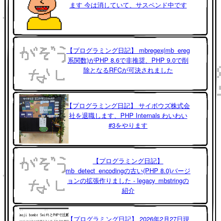
ます 今は消していて、サスペンド中です
【プログラミング日記】 mbregex(mb_ereg
系関数)がPHP 8.6で非推奨、PHP 9.0で削
除となるRFCが可決されました
【プログラミング日記】 サイボウズ株式会
社を退職します、PHP Internals わいわい
#3をやります
【プログラミング日記】
mb_detect_encodingの古い(PHP 8.0)バージ
ョンの拡張作りました - legacy_mbstringの
紹介
【プログラミング日記】 2026年2月27日現