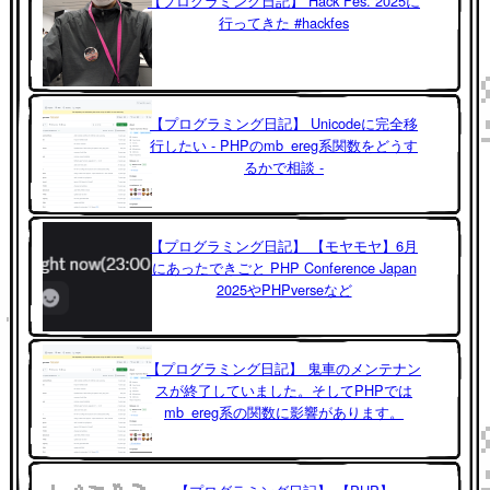
【プログラミング日記】 Hack Fes. 2025に
行ってきた #hackfes
【プログラミング日記】 Unicodeに完全移
行したい - PHPのmb_ereg系関数をどうす
るかで相談 -
【プログラミング日記】 【モヤモヤ】6月
にあったできごと PHP Conference Japan
2025やPHPverseなど
【プログラミング日記】 鬼車のメンテナン
スが終了していました。そしてPHPでは
mb_ereg系の関数に影響があります。