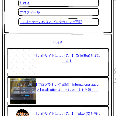
りれき
プロフィール
こらむ: ゲーム作りとプログラミング日記
りれき
【このサイトについて。】 X(Twitter)を復活
します
【プログラミング日記】 Internationalization
とLocalizationはごっちゃにすると難しい
【このサイトについて。】 Twitter(X)を消し