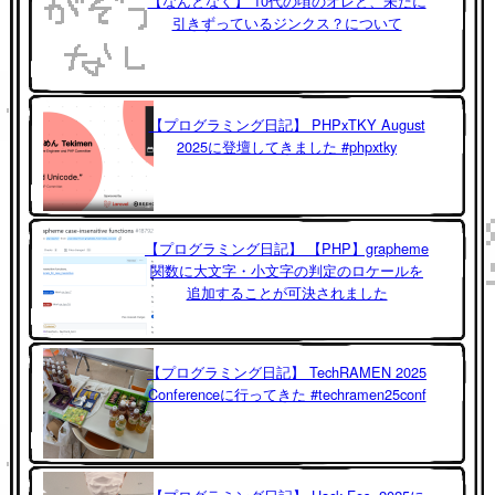
【なんとなく】 10代の頃のオレと、未だに
引きずっているジンクス？について
【プログラミング日記】 PHPxTKY August
2025に登壇してきました #phpxtky
【プログラミング日記】 【PHP】grapheme
関数に大文字・小文字の判定のロケールを
追加することが可決されました
【プログラミング日記】 TechRAMEN 2025
Conferenceに行ってきた #techramen25conf