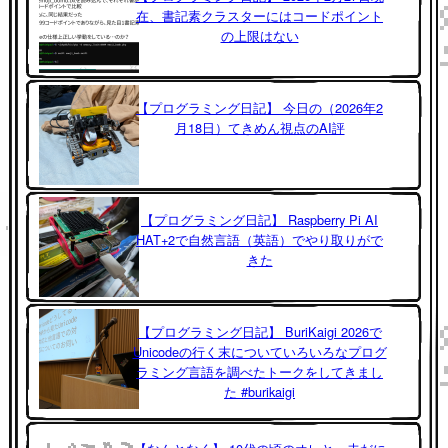
在、書記素クラスターにはコードポイント
の上限はない
【プログラミング日記】 今日の（2026年2
月18日）てきめん視点のAI評
【プログラミング日記】 Raspberry Pi AI
HAT+2で自然言語（英語）でやり取りがで
きた
【プログラミング日記】 BuriKaigi 2026で
Unicodeの行く末についていろいろなプログ
ラミング言語を調べたトークをしてきまし
た #burikaigi