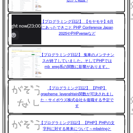
【プログラミング日記】 【モヤモヤ】6月
にあったできごと PHP Conference Japan
2025やPHPverseなど
【プログラミング日記】 鬼車のメンテナン
スが終了していました。そしてPHPでは
mb_ereg系の関数に影響があります。
【プログラミング日記】 【PHP】
grapheme_levenshtein関数が可決されまし
た・サイボウズ株式会社を復職する予定で
す
【プログラミング日記】 【PHP】PHPの文
字列に対する将来について～mbstringと