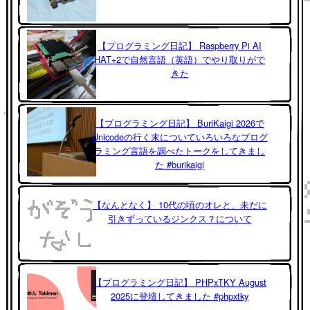
【プログラミング日記】 Raspberry Pi AI
HAT+2で自然言語（英語）でやり取りがで
きた
【プログラミング日記】 BuriKaigi 2026で
Unicodeの行く末についていろいろなプログ
ラミング言語を調べたトークをしてきまし
た #burikaigi
【なんとなく】 10代の頃のオレと、未だに
引きずっているジンクス？について
【プログラミング日記】 PHPxTKY August
2025に登壇してきました #phpxtky