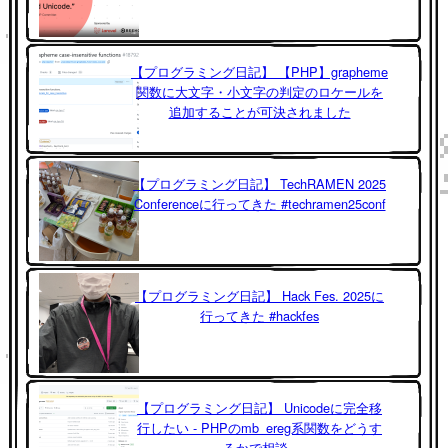
【プログラミング日記】 【PHP】grapheme
関数に大文字・小文字の判定のロケールを
追加することが可決されました
【プログラミング日記】 TechRAMEN 2025
Conferenceに行ってきた #techramen25conf
【プログラミング日記】 Hack Fes. 2025に
行ってきた #hackfes
【プログラミング日記】 Unicodeに完全移
行したい - PHPのmb_ereg系関数をどうす
るかで相談 -