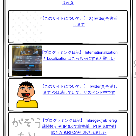
りれき
【このサイトについて。】 X(Twitter)を復活
します
【プログラミング日記】 Internationalization
とLocalizationはごっちゃにすると難しい
【このサイトについて。】 Twitter(X)を消し
ます 今は消していて、サスペンド中です
【プログラミング日記】 mbregex(mb_ereg
系関数)がPHP 8.6で非推奨、PHP 9.0で削
除となるRFCが可決されました