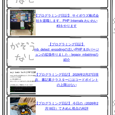
【プログラミング日記】 サイボウズ株式会
社を退職します、PHP Internals わいわい
#3をやります
【プログラミング日記】
mb_detect_encodingの古い(PHP 8.0)バージ
ョンの拡張作りました - legacy_mbstringの
紹介
【プログラミング日記】 2026年2月27日現
在、書記素クラスターにはコードポイント
の上限はない
【プログラミング日記】 今日の（2026年2
月18日）てきめん視点のAI評