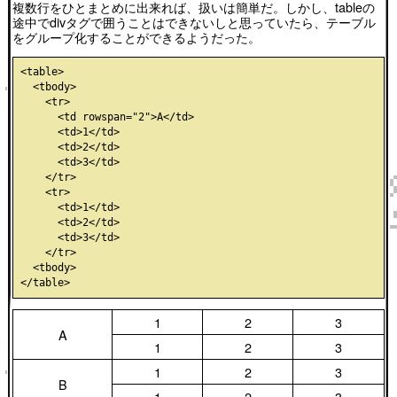
複数行をひとまとめに出来れば、扱いは簡単だ。しかし、tableの
途中でdivタグで囲うことはできないしと思っていたら、テーブル
をグループ化することができるようだった。
<table>

  <tbody>

    <tr>

      <td rowspan="2">A</td>

      <td>1</td>

      <td>2</td>

      <td>3</td>

    </tr>

    <tr>

      <td>1</td>

      <td>2</td>

      <td>3</td>

    </tr>

  <tbody>

1
2
3
A
1
2
3
1
2
3
B
1
2
3