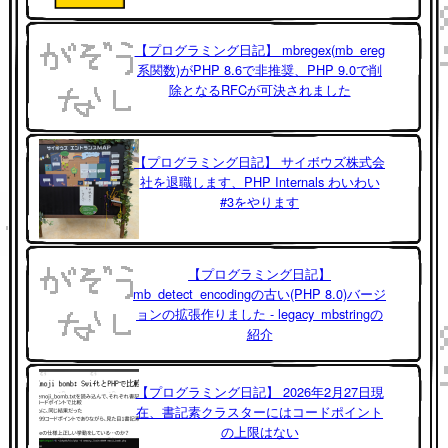
【プログラミング日記】 mbregex(mb_ereg
系関数)がPHP 8.6で非推奨、PHP 9.0で削
除となるRFCが可決されました
【プログラミング日記】 サイボウズ株式会
社を退職します、PHP Internals わいわい
#3をやります
【プログラミング日記】
mb_detect_encodingの古い(PHP 8.0)バージ
ョンの拡張作りました - legacy_mbstringの
紹介
【プログラミング日記】 2026年2月27日現
在、書記素クラスターにはコードポイント
の上限はない