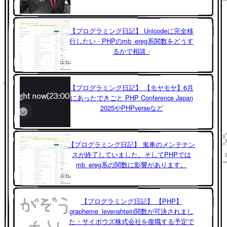
【プログラミング日記】 Unicodeに完全移
行したい - PHPのmb_ereg系関数をどうす
るかで相談 -
【プログラミング日記】 【モヤモヤ】6月
にあったできごと PHP Conference Japan
2025やPHPverseなど
【プログラミング日記】 鬼車のメンテナン
スが終了していました。そしてPHPでは
mb_ereg系の関数に影響があります。
【プログラミング日記】 【PHP】
grapheme_levenshtein関数が可決されまし
た・サイボウズ株式会社を復職する予定で