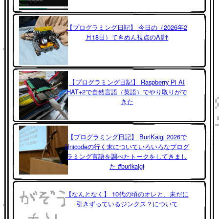
【プログラミング日記】 今日の（2026年2
月18日）てきめん視点のAI評
【プログラミング日記】 Raspberry Pi AI
HAT+2で自然言語（英語）でやり取りがで
きた
【プログラミング日記】 BuriKaigi 2026で
Unicodeの行く末についていろいろなプログ
ラミング言語を調べたトークをしてきまし
た #burikaigi
【なんとなく】 10代の頃のオレと、未だに
引きずっているジンクス？について