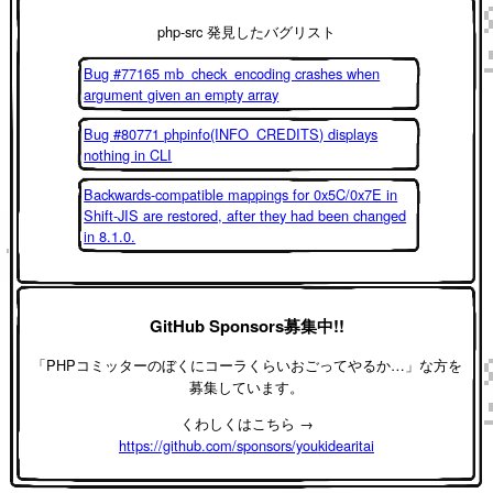
php-src 発見したバグリスト
Bug #77165 mb_check_encoding crashes when
argument given an empty array
Bug #80771 phpinfo(INFO_CREDITS) displays
nothing in CLI
Backwards-compatible mappings for 0x5C/0x7E in
Shift-JIS are restored, after they had been changed
in 8.1.0.
GitHub Sponsors募集中!!
「PHPコミッターのぼくにコーラくらいおごってやるか…」な方を
募集しています。
くわしくはこちら →
https://github.com/sponsors/youkidearitai